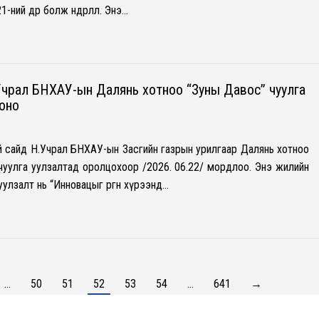
ний өдөр болж өндөрлөлөө. Энэ…
Учрал БНХАУ-ын Далянь хотноо “Зуны Давос” чуулга
оно
й сайд Н.Учрал БНХАУ-ын Засгийн газрын урилгаар Далянь хотноо
чуулга уулзалтад оролцохоор /2026. 06.22/ мордлоо. Энэ жилийн
уулзалт нь “Инновацыг өргөн хүрээнд…
…
50
51
52
53
54
…
641
→