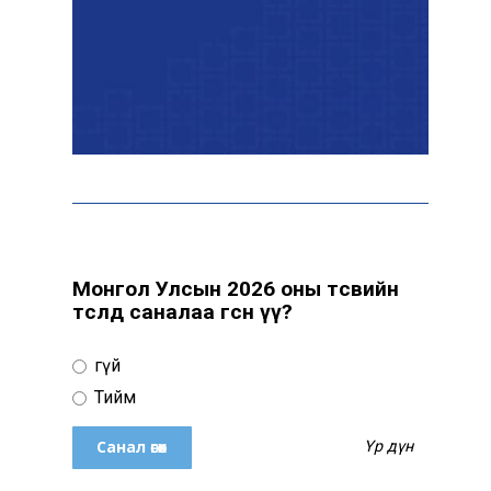
Монгол Улсын 2026 оны төсвийн
төсөлд саналаа өгсөн үү?
Үгүй
Тийм
Үр дүн