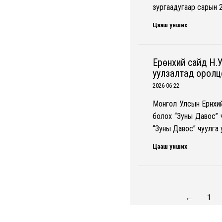
зургаадугаар сарын 21-
Цааш унших
Ерөнхий сайд Н.
уулзалтад оролц
2026-06-22
Монгол Улсын Ерөнхи
болох “Зуны Давос” 
“Зуны Давос” чуулга 
Цааш унших
←
1