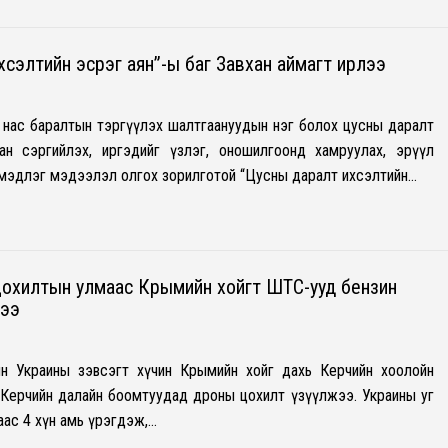
хсэлтийн эсрэг аян”-ы баг Завхан аймагт ирлээ
л, нас баралтын тэргүүлэх шалтгаануудын нэг болох цусны даралт
илан сэргийлэх, иргэдийг үзлэг, оношилгоонд хамруулах, эрүүл
мэдлэг мэдээлэл олгох зорилготой “Цусны даралт ихсэлтийн…
охилтын улмаас Крымийн хойгт ШТС-ууд бензин
жээ
өнө Украины зэвсэгт хүчин Крымийн хойг дахь Керчийн хоолойн
 Керчийн далайн боомтуудад дроны цохилт үзүүлжээ. Украины уг
ас 4 хүн амь үрэгдэж,…