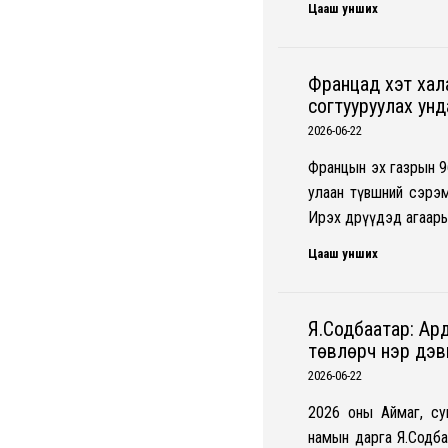
Цааш унших
Францад хэт хал
согтууруулах ун
2026-06-22
Францын эх газрын 9
улаан түвшний сэрэ
Ирэх өдрүүдэд агаар
Цааш унших
Я.Содбаатар: Ард
төвлөрч нэр дэв
2026-06-22
2026 оны Аймаг, су
намын дарга Я.Содба