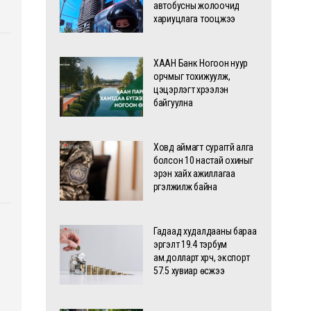
автобусны жолоочид
хариуцлага тооцжээ
ХААН Банк Ногоон нуур
орчмыг тохижуулж,
цэцэрлэгт хүрээлэн
байгуулна
Ховд аймагт сураггүй алга
болсон 10 настай охиныг
эрэн хайх ажиллагаа
үргэлжилж байна
Гадаад худалдааны бараа
эргэлт 19.4 тэрбум
ам.долларт хүрч, экспорт
57.5 хувиар өсжээ