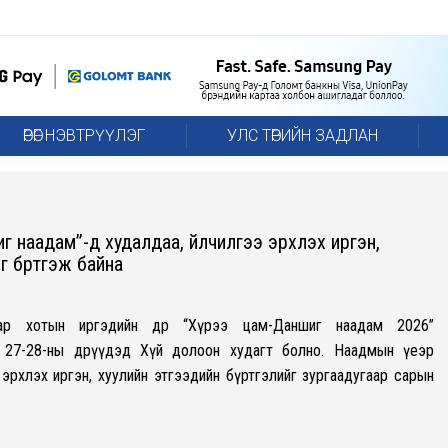
ӨРӨГ НЭВТРҮҮЛЭГ
УЛС ТӨРИЙН ЗАДЛАН
г наадам”-д худалдаа, үйлчилгээ эрхлэх иргэн,
г бүртгэж байна
ар хотын иргэдийн өдөр “Хүрээ цам-Даншиг наадам 2026”
 27-28-ны өдрүүдэд Хүй долоон худагт болно. Наадмын үеэр
 эрхлэх иргэн, хуулийн этгээдийн бүртгэлийг зургаадугаар сарын