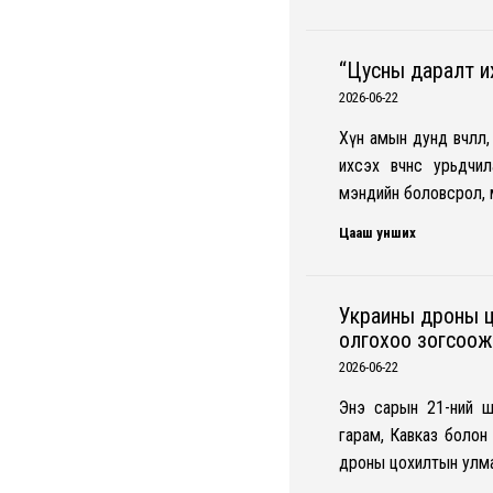
“Цусны даралт и
2026-06-22
Хүн амын дунд өвчлө
ихсэх өвчнөөс урьдч
мэндийн боловсрол, 
Цааш унших
Украины дроны ц
олгохоо зогсоо
2026-06-22
Энэ сарын 21-ний ш
гарам, Кавказ болон
дроны цохилтын улма