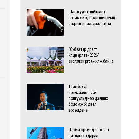
Шатахууны нийлүүлэлт
эрчимжиж, түгээлтийн хүчин
чадлыг нэмэгдүүлж байна
“Сүхбаатар дүүрэгт
үйлдвэрлэв- 2026”
үзэсгэлэн үргэлжилж байна
Т.Ганболд:
Ерөнхийлөгчийн
сонгуульд нэр дэвших
боломж бүрдвэл
өрсөлдөнө
Цахим орчинд тархсан
бичлэгийн дараа