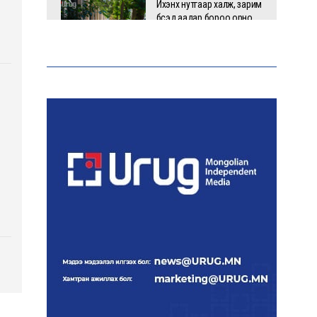
Ихэнх нутгаар халж, зарим
бүсэд аадар бороо орно
НАТО-гийн логистикийн
чухал төв Лейпцигийн
нисэх буудалд бөмбөгтэй
дрон илэрлээ
АЧААЛЖ БАЙНА