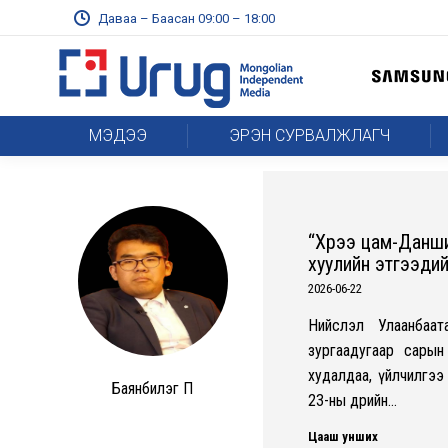
Даваа – Баасан 09:00 – 18:00
МЭДЭЭ
ЭРЭН СУРВАЛЖЛАГЧ
“Хүрээ цам-Данши
хуулийн этгээдий
2026-06-22
Нийслэл Улаанбаат
зургаадугаар сарын
худалдаа, үйлчилгээ
Баянбилэг П
23-ны өдрийн…
Цааш унших