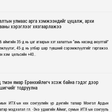
алтын улмаас арга хэмжээнүүдийг цуцалж, архи
дааны хэрэглээг хязгаарлажээ
6 аймгийн 35-д нь цаг агаарын хэт халалтын “амь насанд аюултай”
мжлүүлэг, 45-д нь улбар шар түвшний сэрэмжлүүлгийг гаргажээ.
ын хэм цельсийн +40…
 түмэн ямар Ерөнхийлөгч хүсэж байна гэдэг дээр
шигчийг тодруулна
мын ИТХ-ын нөхөн сонгуулийн үр дүнгийн талаар Монгол Ардын
атар мэдээлэл өглөө. -Энэ удаагийн Аймаг, сумын ИТХ-ын сонгууль