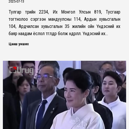
2025-07-13
Тулгар төрийн 2234, Их Монгол Улсын 819, Тусгаар
тогтнолоо сэргээн мандуулсны 114, Ардын хувьсгалын
104, Ардчилсан хувьсгалын 35 жилийн ойн Үндэсний их
баяр наадам ёслол төгөлдөр болж өндөрлөлөө. Үндэсний их…
Цааш унших