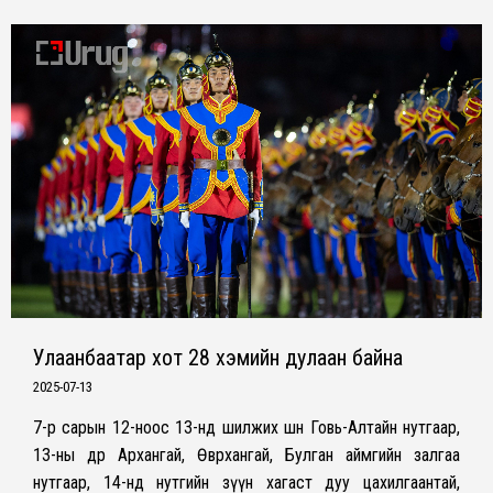
Улаанбаатар хот 28 хэмийн дулаан байна
2025-07-13
7-р сарын 12-ноос 13-нд шилжих шөнө Говь-Алтайн нутгаар,
13-ны өдөр Архангай, Өвөрхангай, Булган аймгийн залгаа
нутгаар, 14-нд нутгийн зүүн хагаст дуу цахилгаантай,