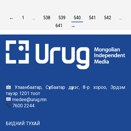
←
1
…
538
539
540
541
542
…
641
→
Улаанбаатар, Сүхбаатар дүүрэг, 8-р хороо, Эрдэм
тауэр 1201 тоот
medee@urug.mn
7600 2244
БИДНИЙ ТУХАЙ