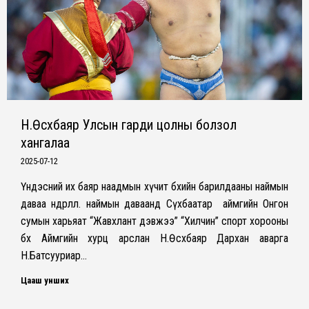
Н.Өсөхбаяр Улсын гарди цолны болзол
хангалаа
2025-07-12
Үндэсний их баяр наадмын хүчит бөхийн барилдааны наймын
даваа өндөрлөлөө. наймын даваанд Сүхбаатар аймгийн Онгон
сумын харьяат “Жавхлант дэвжээ” “Хилчин” спорт хорооны
бөх Аймгийн хурц арслан Н.Өсөхбаяр Дархан аварга
Н.Батсууриар…
Цааш унших