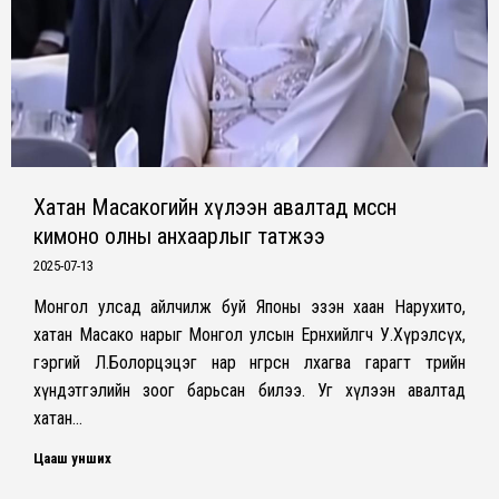
Хатан Масакогийн хүлээн авалтад өмссөн
кимоно олны анхаарлыг татжээ
2025-07-13
Монгол улсад айлчилж буй Японы эзэн хаан Нарухито,
хатан Масако нарыг Монгол улсын Ерөнхийлөгч У.Хүрэлсүх,
гэргий Л.Болорцэцэг нар өнгөрсөн лхагва гарагт төрийн
хүндэтгэлийн зоог барьсан билээ. Уг хүлээн авалтад
хатан…
Цааш унших