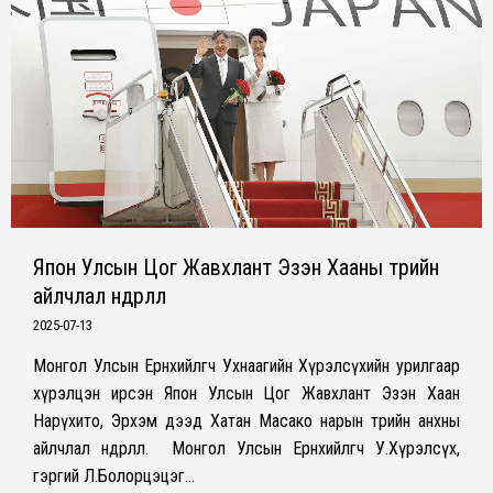
Япон Улсын Цог Жавхлант Эзэн Хааны төрийн
айлчлал өндөрлөлөө
2025-07-13
Монгол Улсын Ерөнхийлөгч Ухнаагийн Хүрэлсүхийн урилгаар
хүрэлцэн ирсэн Япон Улсын Цог Жавхлант Эзэн Хаан
Нарүхито, Эрхэм дээд Хатан Масако нарын төрийн анхны
айлчлал өндөрлөлөө. Монгол Улсын Ерөнхийлөгч У.Хүрэлсүх,
гэргий Л.Болорцэцэг…