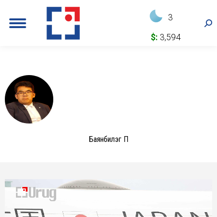
3
Sea
$:
3,594
Баянбилэг П