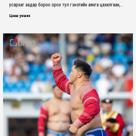
усархаг аадар бороо орох тул гэнэтийн аянга цахилгаан,…
Цааш унших