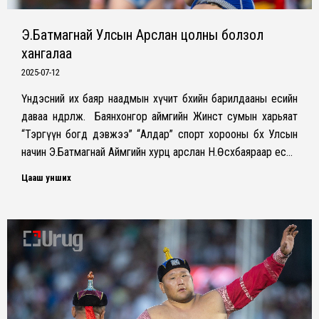
Э.Батмагнай Улсын Арслан цолны болзол
хангалаа
2025-07-12
Үндэсний их баяр наадмын хүчит бөхийн барилдааны есийн
даваа өндөрлөж. Баянхонгор аймгийн Жинст сумын харьяат
“Тэргүүн богд дэвжээ” “Алдар” спорт хорооны бөх Улсын
начин Э.Батмагнай Аймгийн хурц арслан Н.Өсөхбаяраар ес…
Цааш унших