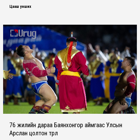
Цааш унших
76 жилийн дараа Баянхонгор аймгаас Улсын
Арслан цолтон төрлөө