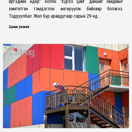
иргэдийн өдөр” болон “Хүрээ цам” даншиг наадмыг
хамтатган тэмдэглэн өнгөрүүлж байхаар болжээ.
Тодруулбал: Жил бүр аравдугаар сарын 29-нд…
Цааш унших