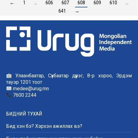
←
1
…
606
607
608
609
610
…
641
→
Улаанбаатар, Сүхбаатар дүүрэг, 8-р хороо, Эрдэм
тауэр 1201 тоот
medee@urug.mn
7600 2244
БИДНИЙ ТУХАЙ
Бид хэн бэ? Хэрхэн ажиллах вэ?