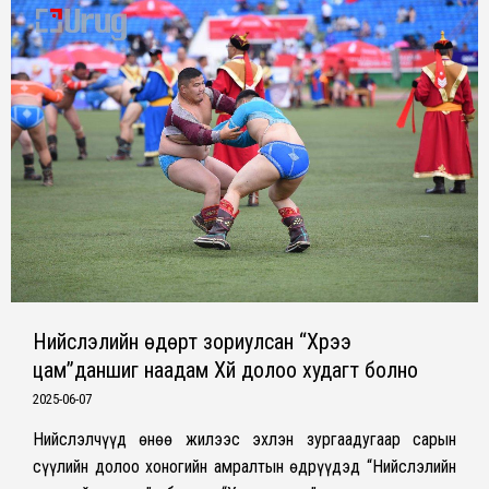
Нийслэлийн өдөрт зориулсан “Хүрээ
цам”даншиг наадам Хүй долоо худагт болно
2025-06-07
Нийслэлчүүд өнөө жилээс эхлэн зургаадугаар сарын
сүүлийн долоо хоногийн амралтын өдрүүдэд “Нийслэлийн