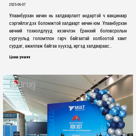
2025-06-07
Улаанбурхан өвчин нь халдварлалт өндөртэй ч вакцинаар
сэргийлэгдэх боломжтой халдварт өвчин юм. Улаанбурхан
өвчний тохиолдлууд ихэвчлэн Ерөнхий боловсролын
сургуульд голомтлон гарч байгаатай холбоотой хамт
сурдаг, ажиллаж байгаа хүүхэд, иргэд халдвараас…
Цааш унших