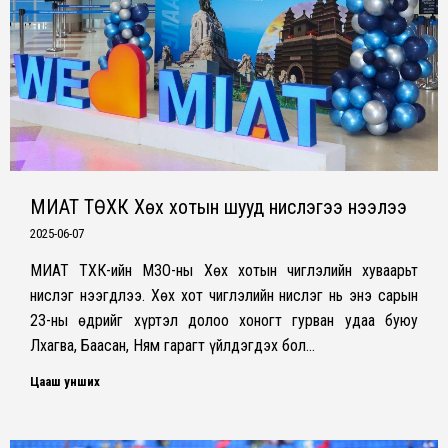
МИАТ ТӨХК Хөх хотын шууд нислэгээ нээлээ
2025-06-07
МИАТ ТӨХК-ийн ӨМӨЗО-ны Хөх хотын чиглэлийн хуваарьт
нислэг нээгдлээ. Хөх хот чиглэлийн нислэг нь энэ сарын
23-ны өдрийг хүртэл долоо хоногт гурван удаа буюу
Лхагва, Баасан, Ням гарагт үйлдэгдэх бол…
Цааш унших