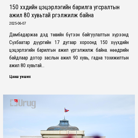
150 хүүхдийн цэцэрлэгийн барилга угсралтын
ажил 80 хувьтай үргэлжилж байна
2025-06-07
Дамбадаржаа дэд төвийн бүтээн байгуулалтын хүрээнд
Сүхбаатар дүүргийн 17 дугаар хороонд 150 хүүхдийн
цэцэрлэгийн барилгын ажил үргэлжилж байна. Өнөөдрийн
байдлаар дотор заслын ажил 90 хувь, гадна тохижилтын
ажил 80 хувьтай…
Цааш унших