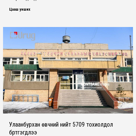
Цааш унших
Улаанбурхан өвчний нийт 5709 тохиолдол
бүртгэгдлээ