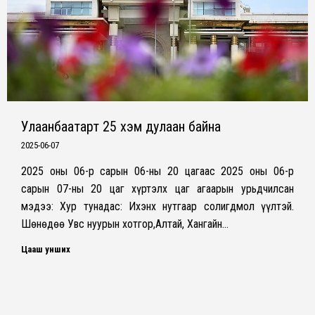
Улаанбаатарт 25 хэм дулаан байна
2025-06-07
2025 оны 06-р сарын 06-ны 20 цагаас 2025 оны 06-р
сарын 07-ны 20 цаг хүртэлх цаг агаарын урьдчилсан
мэдээ: Хур тунадас: Ихэнх нутгаар солигдмол үүлтэй.
Шөнөдөө Увс нуурын хотгор,Алтай, Хангайн…
Цааш унших