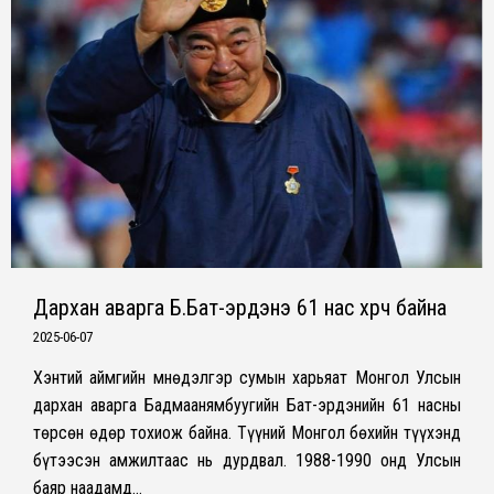
Дархан аварга Б.Бат-эрдэнэ 61 нас хүрч байна
2025-06-07
Хэнтий аймгийн Өмнөдэлгэр сумын харьяат Монгол Улсын
дархан аварга Бадмаанямбуугийн Бат-эрдэнийн 61 насны
төрсөн өдөр тохиож байна. Түүний Монгол бөхийн түүхэнд
бүтээсэн амжилтаас нь дурдвал. 1988-1990 онд Улсын
баяр наадамд…