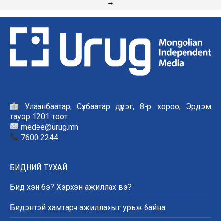
→
Улаанбаатар, Сүхбаатар дүүрэг, 8-р хороо, Эрдэм
тауэр 1201 тоот
medee@urug.mn
7600 2244
БИДНИЙ ТУХАЙ
Бид хэн бэ? Хэрхэн ажиллах вэ?
Бидэнтэй хамтарч ажиллахыг урьж байна