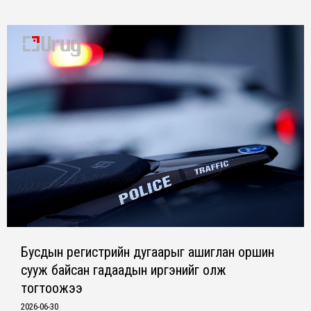
Бусдын регистрийн дугаарыг ашиглан оршин
сууж байсан гадаадын иргэнийг олж
тогтоожээ
2026-06-30