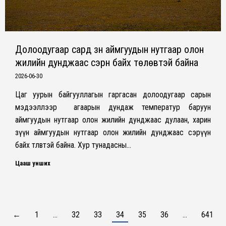
Долоодугаар сард зүүн аймгуудын нутгаар олон
жилийн дунджаас сэрүүн байх төлөвтэй байна
2026-06-30
Цаг уурын байгууллагын гаргасан долоодугаар сарын
мэдээллээр агаарын дундаж температур баруун
аймгуудын нутгаар олон жилийн дунджаас дулаан, харин
зүүн аймгуудын нутгаар олон жилийн дунджаас сэрүүн
байх төлөвтэй байна. Хур тунадасны…
Цааш унших
←
1
…
32
33
34
35
36
…
641