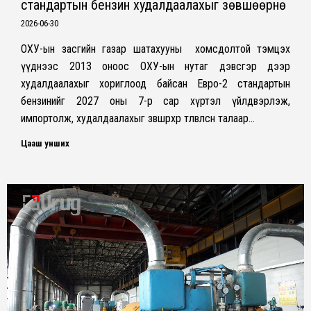
стандартын бензин худалдаалахыг зөвшөөрнө
2026-06-30
ОХУ-ын засгийн газар шатахууны хомсдолтой тэмцэх
үүднээс 2013 оноос ОХУ-ын нутаг дэвсгэр дээр
худалдаалахыг хориглоод байсан Евро-2 стандартын
бензинийг 2027 оны 7-р сар хүртэл үйлдвэрлэж,
импортолж, худалдаалахыг зөвшөөрөхөөр төлөвлөсөн талаар…
Цааш унших