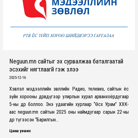
Neguun.mn сайтыг эх сурвалжаа баталгаатай
эсэхийг нягтлаагүй гэж үзлээ
2025-12-16
Хэвлэл мэдээллийн зөвлөлийн Радио, телевиз, сайтын ёс
зүйн хорооны дөрөвдүгээр улирлын хурал арванхоёрдугаар
5-ны өдөр боллоо. Энэ удаагийн хурлаар “Өсөх Урам” ХХК-
аас neguun.mn сайтын 2025 оны наймдугаар сарын 22-ны
өдөр түгээсэн “Барилгын…
Цааш унших