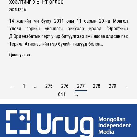
хүсэлтийг УЕП-т өглөө
2025-12-16
14 жилийн өмнө буюу 2011 оны 11 сарын 20-нд Монгол
Улсад гэрийн үйлчлэгч хийхээр ирээд “Эрэл”-ийн
Д.Эрдэнэбатын гэрт учир битүүлгээр амь насаа алдсан гэх
Терилл Атиензагийн гэр бүлийн гишүүд болон…
Цааш унших
←
1
…
275
276
277
278
279
…
641
→