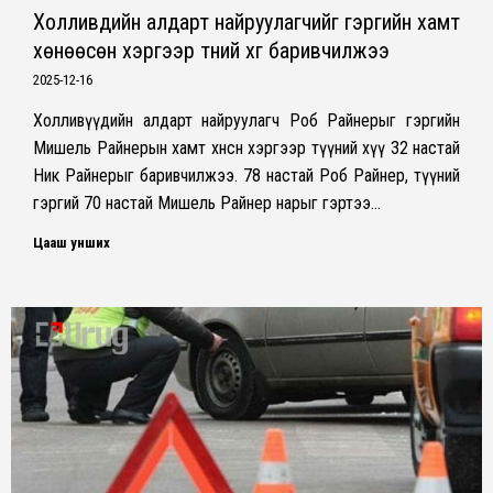
Холливүүдийн алдарт найруулагчийг гэргийн хамт
хөнөөсөн хэргээр түүний хүүг баривчилжээ
2025-12-16
Холливүүдийн алдарт найруулагч Роб Райнерыг гэргийн
Мишель Райнерын хамт хөнөөсөн хэргээр түүний хүү 32 настай
Ник Райнерыг баривчилжээ. 78 настай Роб Райнер, түүний
гэргий 70 настай Мишель Райнер нарыг гэртээ…
Цааш унших