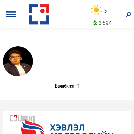
3
Sea
$:
3,594
Баянбилэг П