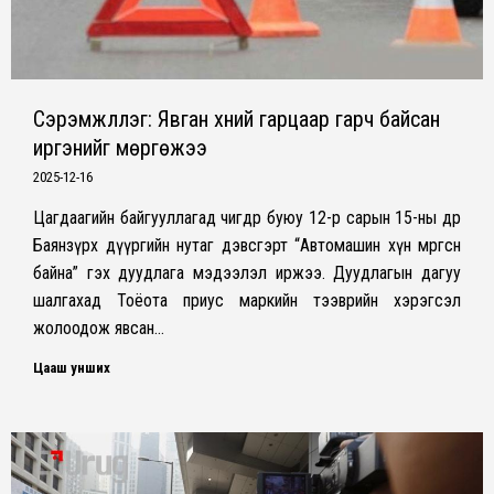
Сэрэмжлүүлэг: Явган хүний гарцаар гарч байсан
иргэнийг мөргөжээ
2025-12-16
Цагдаагийн байгууллагад өчигдөр буюу 12-р сарын 15-ны өдөр
Баянзүрх дүүргийн нутаг дэвсгэрт “Автомашин хүн мөргөсөн
байна” гэх дуудлага мэдээлэл иржээ. Дуудлагын дагуу
шалгахад Тоёота приус маркийн тээврийн хэрэгсэл
жолоодож явсан…
Цааш унших