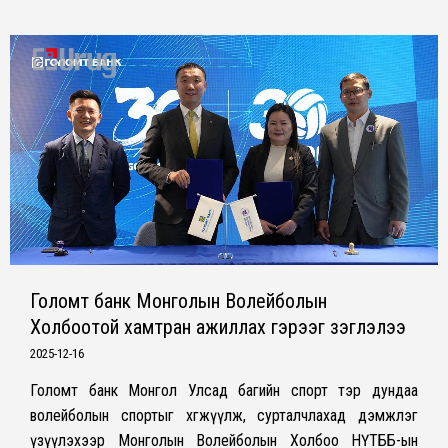
Голомт банк Монголын Волейболын
Холбоотой хамтран ажиллах гэрээг үзэглэлээ
2025-12-16
Голомт банк Монгол Улсад багийн спорт тэр дундаа
волейболын спортыг хөгжүүлж, сурталчлахад дэмжлэг
үзүүлэхээр Монголын Волейболын Холбоо НҮТББ-ын