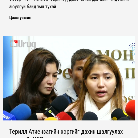
аюулгүй байдлын тухай…
Цааш унших
Терилл Атиензагийн хэргийг дахин шалгуулах