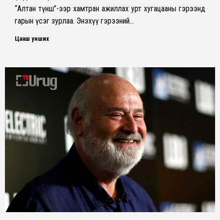
“Алтан түнш”-ээр хамтран ажиллах урт хугацааны гэрээнд
гарын үсэг зурлаа. Энэхүү гэрээний…
Цааш унших