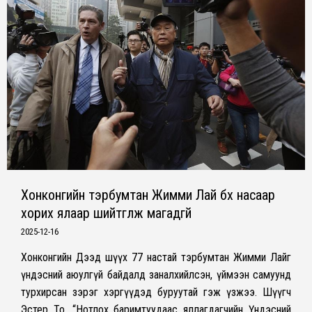
Хонконгийн тэрбумтан Жимми Лай бүх насаар
хорих ялаар шийтгүүлж магадгүй
2025-12-16
Хонконгийн Дээд шүүх 77 настай тэрбумтан Жимми Лайг
үндэсний аюулгүй байдалд заналхийлсэн, үймээн самуунд
турхирсан зэрэг хэргүүдэд буруутай гэж үзжээ. Шүүгч
Эстер То, “Нотлох баримтуудаас яллагдагчийн Үндэсний