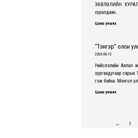
ЗӨВЛӨЛИЙН ХУРАЛД
хуралдаан…
Цааш унших
“Тэнгэр” олон у
2026-06-13
Нийслэлийн Аялал ж
зургаадугаар сарын 
гэж байна. Монгол у
Цааш унших
←
1