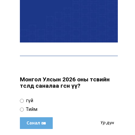
“Сүхбаатар дүүрэгт
үйлдвэрлэв- 2026”
үзэсгэлэн үргэлжилж байна
Т.Ганболд:
Ерөнхийлөгчийн
сонгуульд нэр дэвших
боломж бүрдвэл
өрсөлдөнө
Монгол Улсын 2026 оны төсвийн
төсөлд саналаа өгсөн үү?
Цахим орчинд тархсан
бичлэгийн дараа
Үгүй
автобусны жолоочид
хариуцлага тооцжээ
Тийм
Үр дүн
ХААН Банк Ногоон нуур
орчмыг тохижуулж,