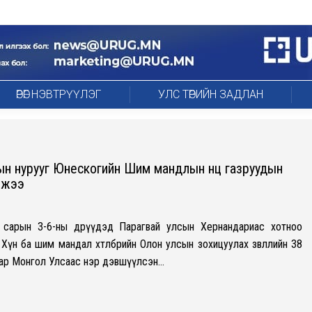
ӨРӨГ НЭВТРҮҮЛЭГ
УЛС ТӨРИЙН ЗАДЛАН
ын нурууг Юнескогийн Шим мандлын нөөц газруудын
эжээ
сарын 3-6-ны өдрүүдэд Парагвай улсын Хернандариас хотноо
үн ба шим мандал хөтөлбөрийн Олон улсын зохицуулах зөвлөлийн 38
аар Монгол Улсаас нэр дэвшүүлсэн…