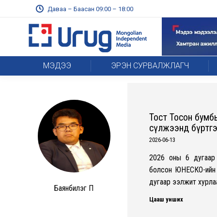
Даваа – Баасан 09:00 – 18:00
МЭДЭЭ
ЭРЭН СУРВАЛЖЛАГЧ
Тост Тосон бумб
сүлжээнд бүртг
2026-06-13
2026 оны 6 дугаар 
болсон ЮНЕСКО-ийн Х
дугаар ээлжит хурл
Баянбилэг П
Цааш унших