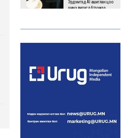
Эрдэмтэд AI ашиглан цоо
шинэ вирусүүд бүтээжээ
Ш.Шинэцэцэгийг
хохироосон гэх 2011 оны
хэргийг прокуророос
шүүхэд шилжүүлжээ
Meta компанийг 567 сая
ам.доллароор торгожээ
Шатахууны нийлүүлэлт
эрчимжиж, түгээлтийн хүчин
чадлыг нэмэгдүүлж байна