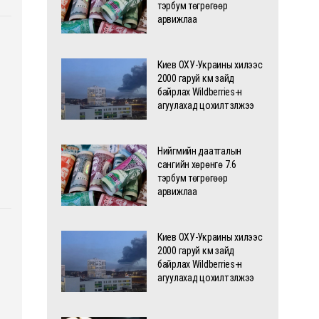
тэрбум төгрөгөөр
арвижлаа
Киев ОХУ-Украины хилээс
2000 гаруй км зайд
байрлах Wildberries-н
агуулахад цохилт үзүүлжээ
Нийгмийн даатгалын
сангийн хөрөнгө 7.6
тэрбум төгрөгөөр
арвижлаа
Киев ОХУ-Украины хилээс
2000 гаруй км зайд
байрлах Wildberries-н
агуулахад цохилт үзүүлжээ