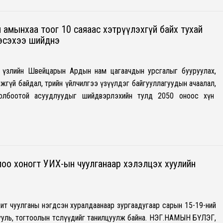
 амынхаа тоог 10 саяаас хэтрүүлэхгүй байх тухай
эсэхээ шийднэ
үзлийн Швейцарын Ардын нам цагаачдын урсгалыг бууруулах,
жгүй байдал, төрийн үйлчилгээ үзүүлдэг байгууллагуудын ачаалал,
холбоотой асуудлуудыг шийдвэрлэхийн тулд 2050 оноос хүн
лоо хоногт УИХ-ын чуулганаар хэлэлцэх хуулийн
т чуулганы нэгдсэн хуралдаанаар зургаадугаар сарын 15-19-ний
ууль, тогтоолын төслүүдийг танилцуулж байна. НЭГ.НАМЫН БҮЛЭГ,