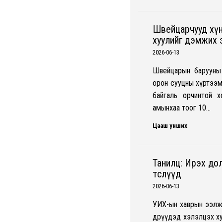
Швейцарчууд хүн
хуулийг дэмжих 
2026-06-13
Швейцарын барууны 
орон сууцны хүртээм
байгаль орчинтой 
амынхаа тоог 10…
Цааш унших
Танилц: Ирэх до
төслүүд
2026-06-13
УИХ-ын хаврын ээлжи
өдрүүдэд хэлэлцэх х