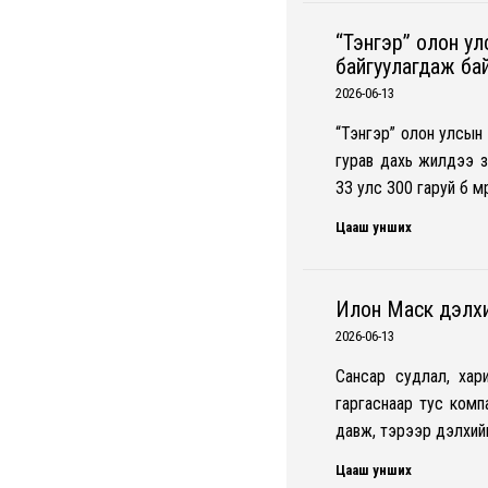
“Тэнгэр” олон у
байгуулагдаж ба
2026-06-13
“Тэнгэр” олон улсын
гурав дахь жилдээ з
33 улс 300 гаруй бөө 
Цааш унших
Илон Маск дэлхи
2026-06-13
Сансар судлал, хар
гаргаснаар тус компа
давж, тэрээр дэлхий
Цааш унших