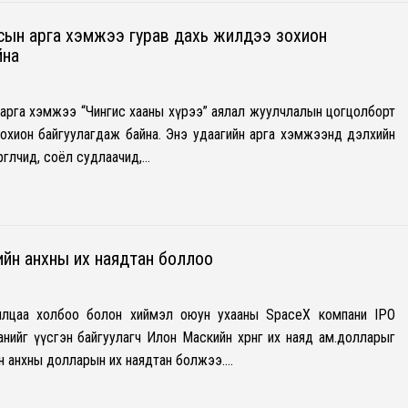
лсын арга хэмжээ гурав дахь жилдээ зохион
йна
 арга хэмжээ “Чингис хааны хүрээ” аялал жуулчлалын цогцолборт
охион байгуулагдаж байна. Энэ удаагийн арга хэмжээнд дэлхийн
мөргөлчид, соёл судлаачид,…
йн анхны их наядтан боллоо
илцаа холбоо болон хиймэл оюун ухааны SpaceX компани IPO
нийг үүсгэн байгуулагч Илон Маскийн хөрөнгө их наяд ам.долларыг
н анхны долларын их наядтан болжээ.…