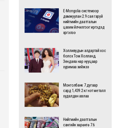
E-Mongolia системээр
дамжуулан 2.9 сая гаруй
нийгмийн даатгалын
цахим үйлчилгээг иргэдэд
хүргэлээ
Холливудын алдартай хос
болох Том Холланд,
Зендаяа нар нууцаар
хуримаа хийжээ
Монголбанк 7 дугаар
сард 1,439.2 кг үнэт металл
худалдан авлаа
Нийгмийн даатгалын
сангийн хөрөнгө 7.6