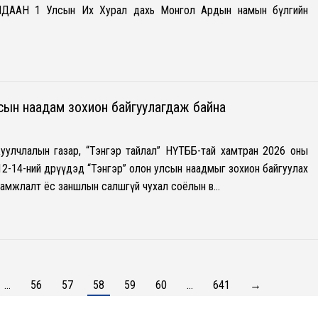
ААН 1 Улсын Их Хурал дахь Монгол Ардын намын бүлгийн
лсын наадам зохион байгуулагдаж байна
уулчлалын газар, “Тэнгэр тайлал” НҮТББ-тай хамтран 2026 оны
12-14-ний өдрүүдэд “Тэнгэр” олон улсын наадмыг зохион байгуулах
ламжлалт ёс заншлын салшгүй чухал соёлын өв…
…
56
57
58
59
60
…
641
→