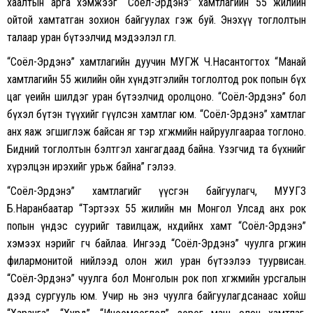
хаалтын арга хэмжээг “Соёл-Эрдэнэ” хамтлагийн 55 жилийн
ойтой хамтатган зохион байгуулах гэж буй. Энэхүү тоглолтын
талаар уран бүтээлчид мэдээлэл өглөө.
“Соёл-Эрдэнэ” хамтлагийн дуучин МУГЖ Ч.Насантогтох “Манай
хамтлагийн 55 жилийн ойн хүндэтгэлийн тоглолтод рок попын бүх
цаг үеийн шилдэг уран бүтээлчид оролцоно. “Соёл-Эрдэнэ” бол
бүхэл бүтэн түүхийг өгүүлсэн хамтлаг юм. “Соёл-Эрдэнэ” хамтлаг
анх яаж эгшиглэж байсан яг тэр хөгжмийн найруулгаараа тоглоно.
Бидний тоглолтын бэлтгэл хангагдаад байна. Үзэгчид та бүхнийг
хүрэлцэн ирэхийг урьж байна” гэлээ.
“Соёл-Эрдэнэ” хамтлагийг үүсгэн байгуулагч, MУУГЗ
Б.Наранбаатар “Тэртээх 55 жилийн өмнө Монгол Улсад анх рок
попын үндэс суурийг тавилцаж, нөхдийнхөө хамт “Соёл-Эрдэнэ”
хэмээх нэрийг өгч байлаа. Ингээд “Соёл-Эрдэнэ” чуулга өргөжин
филармонитой нийлээд олон жил уран бүтээлээ туурвисан.
“Соёл-Эрдэнэ” чуулга бол Монголын рок поп хөгжмийн урсгалын
дээд сургууль юм. Учир нь энэ чуулга байгуулагдсанаас хойш