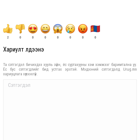
2
0
0
0
0
0
0
0
Хариулт үлдээнэ үү
Та сэтгэгдэл бичихдээ хууль зүйн, ёс суртахууны хэм хэмжээг баримтална уу.
Ёс бус сэтгэгдлийг бид устгах эрхтэй. Мэдээний сэтгэгдэлд Urug.mn
хариуцлага хүлээхгүй.
Comment