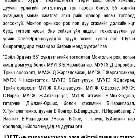
“Харанга”, “Хурд”, “Инээмсэглэл” зэрэг маш олон хамтлаг,
дуучин, урлагийн зүтгэлтнүүд төрөн гарсан билээ. 55 жилийн
хугацаанд манай хамтлаг зөвхөн өөрийн орноор аялан тоглоод
зогсохгүй, Монгол орныхоо рок поп дуу хөгжмийг дэлхийн өнцөг
бүрд түгээж явсан. Энэ сайхан үйл явдлыг тохиолдуулан үе
үеийн Соёл-Эрдэнэчүүддээ эрүүл энхийг хүсэн ерөөе. Шүтэн
бишрэгчид, ард түмэндээ баярын мэнд хүргэе” гэв.
“Соёл-Эрдэнэ 55” хүндэтгэлийн тоглолтод Монголын рок, попын
амьд домгууд болох МУУГЗ Б.Наранбаатар, МУУГЗ Д.Цэрэнбат,
Төрийн соёрхолт, МУАЖ Д.Жаргалсайхан, МУГЖ Г.Жаргалсайхан,
МУГЖ Ч.Насантогтох, МУУГЗ Б.Батчулуун, МУУГЗ Я.Одсүрэн,
Төрийн соёрхолт МУГЖ Х.Лхагвасүрэн, МУГЖ С.Бархас, МУГЖ
С.Наран, МУГЖ Ж.Алтанцэцэг, МУГЖ ятгачин Ч.Мөнх-Эрдэнэ,
гитарчин Д.Өлзий-Орших, болон хөгжимчин Б.Нарангэрэл,
Х.Тунгалагтамир, дуучин Б.Хонгор, Б.Баярцэцэг, Н.Наранбаатар /
Наагий/ Б.Нацагдорж /Наки/, Б.Оюу, Г.Тэнүүн, Б.Анужин нар
оролцож, нийслэлчүүдэд ая дуугаа өргөнө.
НЗДТГ-ын хэвлэл мэдээлэл, олон нийттэй харилцах хэлтэс