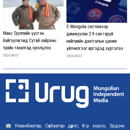
E-Mongolia системээр
Макс Группийн үүсгэн
дамжуулан 2.9 сая гаруй
байгуулагчид Сутай хайрхны
нийгмийн даатгалын цахим
төрийн тахилгад оролцлоо
үйлчилгээг иргэдэд хүргэлээ
2026-08-07
2026-08-07
Улаанбаатар, Сүхбаатар дүүрэг, 8-р хороо, Эрдэм