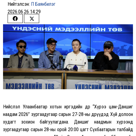
Нийтэлсэн:
П Баянбилэг
2026.06.26 14:29
Share
Share
on
on
Facebook
Twitter
Нийслэл Улаанбаатар хотын иргэдийн өдөр “Хүрээ цам-Даншиг
наадам 2026” зургаадугаар сарын 27-28-ны өдрүүдэд Хүй долоон
худагт зохион байгуулагдана. Даншиг наадмын хүрээнд
зургаадугаар сарын 28-ны орой 20:00 цагт Сүхбаатарын талбайд