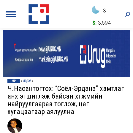
3
Sea
$:
3,594
НҮҮР
»
МЭДЭЭ
»
Ч.Насантогтох: “Соёл-Эрдэнэ” хамтлаг
анх эгшиглэж байсан хөгжмийн
найруулгаараа тоглож, цаг
хугацаагаар аялуулна