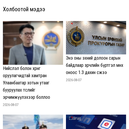
Холбоотой мэдээ
Энэ оны эхний долоон сарын
байдлаар зөрчлийн бүртгэл өмнөх
Нийслэл болон хөрөнгө
оноос 1.3 дахин өсжээ
оруулагчидтай хамтран
2026-08-07
Улаанбаатар хотын утааг
бууруулах төслийг
эрчимжүүлэхээр боллоо
2026-08-07