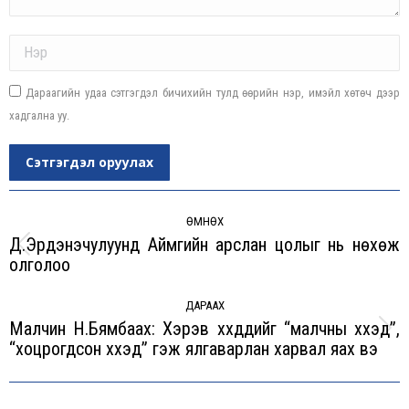
Name *
Дараагийн удаа сэтгэгдэл бичихийн тулд өөрийн нэр, имэйл хөтөч дээр
хадгална уу.
Сэтгэгдэл оруулах
Post
navigation
ӨМНӨХ
Д.Эрдэнэчулуунд Аймгийн арслан цолыг нь нөхөж
Previous
олголоо
post:
ДАРААХ
Малчин Н.Бямбаахүү: Хэрэв хүүхдүүдийг “малчны хүүхэд”,
Next
“хоцрогдсон хүүхэд” гэж ялгаварлан харвал яах вэ
post: