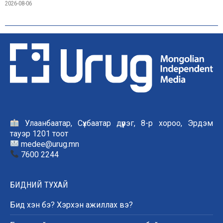
2026-08-06
Улаанбаатар, Сүхбаатар дүүрэг, 8-р хороо, Эрдэм
тауэр 1201 тоот
medee@urug.mn
7600 2244
БИДНИЙ ТУХАЙ
Бид хэн бэ? Хэрхэн ажиллах вэ?