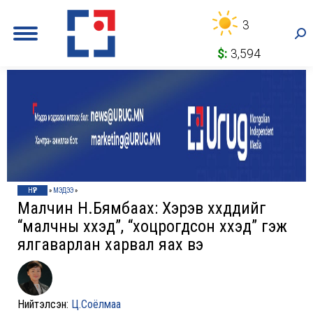
3
Sea
$:
3,594
НҮҮР
»
МЭДЭЭ
»
Малчин Н.Бямбаахүү: Хэрэв хүүхдүүдийг
“малчны хүүхэд”, “хоцрогдсон хүүхэд” гэж
ялгаварлан харвал яах вэ
Нийтэлсэн:
Ц.Соёлмаа