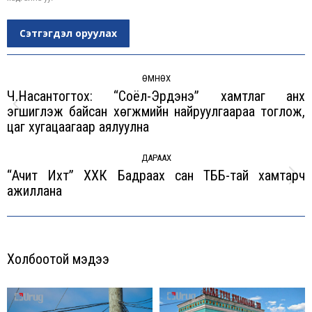
Сэтгэгдэл оруулах
Post
navigation
ӨМНӨХ
Ч.Насантогтох: “Соёл-Эрдэнэ” хамтлаг анх
эгшиглэж байсан хөгжмийн найруулгаараа тоглож,
Previous
цаг хугацаагаар аялуулна
post:
ДАРААХ
“Ачит Ихт” ХХК Бадраах сан ТББ-тай хамтарч
Next
ажиллана
post:
Холбоотой мэдээ