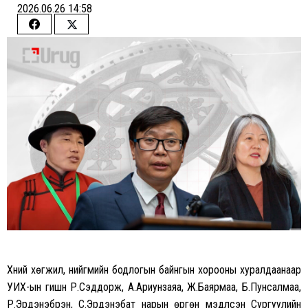
2026.06.26 14:58
Share
Share
on
on
Facebook
Twitter
Хүний хөгжил, нийгмийн бодлогын байнгын хорооны хуралдаанаар
УИХ-ын гишүүн Р.Сэддорж, А.Ариунзаяа, Ж.Баярмаа, Б.Пунсалмаа,
Р.Эрдэнэбүрэн, С.Эрдэнэбат нарын өргөн мэдүүлсэн Сургуулийн