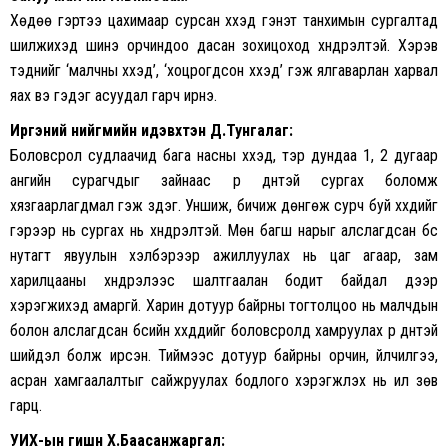
Хөдөө гэртээ цахимаар сурсан хүүхэд гэнэт танхимын сургалтад
шилжихэд шинэ орчиндоо дасан зохицоход хүндрэлтэй. Хэрэв
тэднийг ‘малчны хүүхэд’, ‘хоцрогдсон хүүхэд’ гэж ялгаварлан харвал
яах вэ гэдэг асуудал гарч ирнэ.
Иргэний нийгмийн идэвхтэн Д.Тунгалаг:
Боловсрол судлаачид бага насны хүүхэд, тэр дундаа 1, 2 дугаар
ангийн сурагчдыг зайнаас үр дүнтэй сургах боломж
хязгаарлагдмал гэж үздэг. Уншиж, бичиж дөнгөж сурч буй хүүхдийг
гэрээр нь сургах нь хүндрэлтэй. Мөн багш нарыг алслагдсан бүс
нутагт явуулын хэлбэрээр ажиллуулах нь цаг агаар, зам
харилцааны хүндрэлээс шалтгаалан бодит байдал дээр
хэрэгжихэд амаргүй. Харин дотуур байрны тогтолцоо нь малчдын
болон алслагдсан бүсийн хүүхдүүдийг боловсролд хамруулах үр дүнтэй
шийдэл болж ирсэн. Тиймээс дотуур байрны орчин, үйлчилгээ,
асран хамгаалалтыг сайжруулах бодлого хэрэгжүүлэх нь илүү зөв
гарц.
УИХ-ын гишүүн Х.Баасанжаргал: