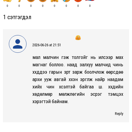
0
0
0
0
0
0
0
0
1 сэтгэгдэл
2026-06-26 at 21:51
says:
мал малчин гэж толгойг нь илсээр мах
магнаг боллоо. наад залхуу малчид чинь
хүүхдүүдээ гарын үзүүрт зарж боолчлож өөрсдөө
архи ууж авгай хүүхэн эргүүлж найр наадам
хийх чин хүсэлтэй байгаа шүү. хүүхдийн
хөдөлмөр мөлжлөгийн эсрэг тэмцэх
хэрэгтэй байнам.
Reply