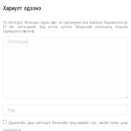
Хариулт үлдээнэ үү
Та сэтгэгдэл бичихдээ хууль зүйн, ёс суртахууны хэм хэмжээг баримтална уу.
Ёс бус сэтгэгдлийг бид устгах эрхтэй. Мэдээний сэтгэгдэлд Urug.mn
хариуцлага хүлээхгүй.
Comment
Name *
Дараагийн удаа сэтгэгдэл бичихийн тулд өөрийн нэр, имэйл хөтөч дээр
хадгална уу.