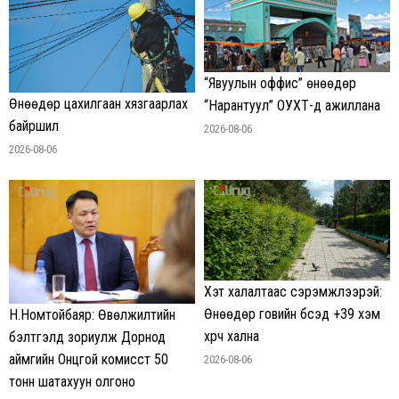
“Явуулын оффис” өнөөдөр
Өнөөдөр цахилгаан хязгаарлах
“Нарантуул” ОУХТ-д ажиллана
байршил
2026-08-06
2026-08-06
Хэт халалтаас сэрэмжлээрэй:
Өнөөдөр говийн бүсэд +39 хэм
Н.Номтойбаяр: Өвөлжилтийн
хүрч хална
бэлтгэлд зориулж Дорнод
аймгийн Онцгой комисст 50
2026-08-06
тонн шатахуун олгоно