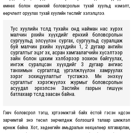
өмнөх болон ерөнхий боловсролын тухай хуульд нэмэлт,
өөрчлөлт оруулах тухай хуулийн төслийг хэлэлцлээ.
Тус хуулийн төсөлд тухайн онд найман нас хүрэх
малчин өрхийн хүүхдийг ерөнхий боловсролын
сургуульд элсүүлэн сургах, сургуульд суралцаж
буй малчин өрхийн хүүхдийн 1, 2 дугаар ангийн
сургалтыг эцэг эх, асран хамгаалагчийн хүсэлтээр
зайн болон цахим хэлбэрээр зохион байгуулах,
ингэж суралцсан хүүхдийг 3 дугаар ангиас
танхимын сургалтад үргэлжлүүлэн хамруулах
зэрэг зохицуулалтыг тусгажээ. Мөн энэхүү
сургалтыг хэрэгжүүлэх журмыг боловсролын
асуудал эрхэлсэн Засгийн газрын гишүүн
батлахаар төсөлд заасан байна.
Гэвч боловсрол тэгш, хүртээмжтэй байх ёстой гэсэн үндсэн
зарчимтай энэ төсөл зөрчилдөж болзошгүй талаар шүүмжлэл
өрнөж байна. Хот, хөдөөгийн амьдралын нөхцөлөөр ялгаварлан,