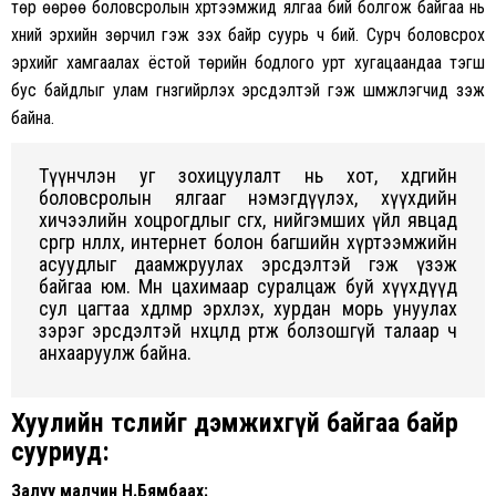
төр өөрөө боловсролын хүртээмжид ялгаа бий болгож байгаа нь
хүний эрхийн зөрчил гэж үзэх байр суурь ч бий. Сурч боловсрох
эрхийг хамгаалах ёстой төрийн бодлого урт хугацаандаа тэгш
бус байдлыг улам гүнзгийрүүлэх эрсдэлтэй гэж шүүмжлэгчид үзэж
байна.
Түүнчлэн уг зохицуулалт нь хот, хөдөөгийн
боловсролын ялгааг нэмэгдүүлэх, хүүхдийн
хичээлийн хоцрогдлыг өсгөх, нийгэмших үйл явцад
сөргөөр нөлөөлөх, интернет болон багшийн хүртээмжийн
асуудлыг даамжруулах эрсдэлтэй гэж үзэж
байгаа юм. Мөн цахимаар суралцаж буй хүүхдүүд
сул цагтаа хөдөлмөр эрхлэх, хурдан морь унуулах
зэрэг эрсдэлтэй нөхцөлд өртөж болзошгүй талаар ч
анхааруулж байна.
Хуулийн төслийг дэмжихгүй байгаа байр
сууриуд:
Залуу малчин Н.Бямбаахүү: