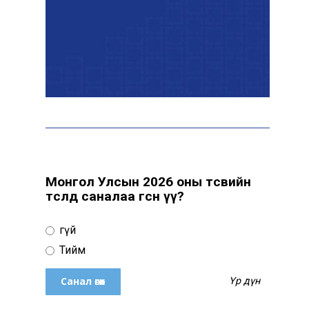
байна
Даян аварга
Б.Орхонбаярын
мялаалгад 128 бөх
зодоглоно
Нийслэл орчимд өдөртөө
31 хэм хүрч хална
Монгол Улсын 2026 оны төсвийн
төсөлд саналаа өгсөн үү?
Үгүй
Нийслэл болон хөрөнгө
оруулагчидтай хамтран
Тийм
Улаанбаатар хотын утааг
бууруулах төслийг
Үр дүн
эрчимжүүлэхээр боллоо