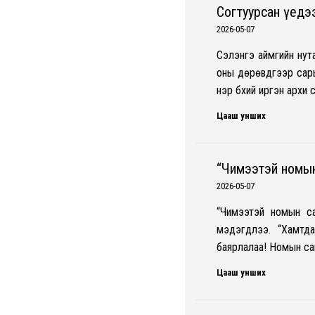
Согтуурсан үедээ
2026-05-07
Сэлэнгэ аймгийн нут
оны дөрөвдүгээр сар
нэр бүхий иргэн архи
Цааш унших
“Чимээтэй номын
2026-05-07
“Чимээтэй номын са
мэдэгдлээ. “Хамтда
баярлалаа! Номын са
Цааш унших