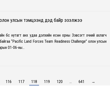
олон улсын тэмцээнд дэд байр эзэлжээ
н бүс нутагт анх удаа дэлхийн есөн орны Зэвсэгт хүчний ахлагч
айгаа “Pacific Land Forces Team Readiness Challenge” олон улсын
арын 01-06-ны…
116
117
118
119
120
…
641
→