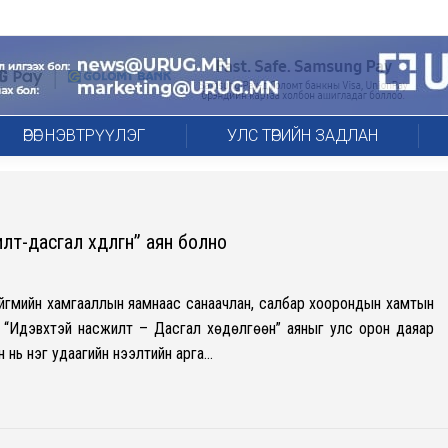
ӨРӨГ НЭВТРҮҮЛЭГ
УЛС ТӨРИЙН ЗАДЛАН
-дасгал хөдөлгөөн” аян болно
нийгмийн хамгааллын яамнаас санаачлан, салбар хоорондын хамтын
д “Идэвхтэй насжилт – Дасгал хөдөлгөөн” аяныг улс орон даяар
аян нь нэг удаагийн нээлтийн арга…