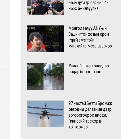
наймдугаар сарын 14-
нөөс ажиллуулна
Монгол залуу АНУ-ын
Вашингтон хотын орон
гэргүй эмэгтэйг
хүчирхийлэгчээс аварчээ
Улаанбаатарт өнөөдөр
аадар бороо орно
97 настай Бетти Бромаж
онгоцны далавчин дээр
зогсоогоороо нисэж,
Гиннесийн рекорд
тогтоожээ