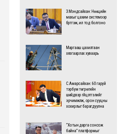
З.Мэндсайхан: Нөөцийн
махыг цахим системээр
бүртгэж, ил тод болгоно
Маргааш цахилгаан
хязгаарлах хуваарь
С.Амарсайхан: 60 гаруй
тэрбум төгрөгийн
шийдвэр гүйцэтгэлийг
эрчимжүүлж, орон сууцны
хохирлыг барагдуулна
“Хотын дарга сонсож
байна” платформыг