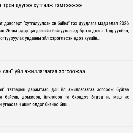
 төрсөн дүүгээ хутгалж гэмтээжээ
аг дэвсгэрт “хутгалуулсан хүн байна” гэх дуудлага мэдээлэл 2026
ын 26-ны өдөр цагдаагийн байгууллагад бүртгэгджээ. Тодруулбал,
 согтууруулах ундааны зүйл хэрэглэсэн үедээ хувийн…
 сан” үйл ажиллагаагаа зогсоожээ
н” татварын дарамтаас үүдэн үйл ажиллагаагаа зогсоож буйгаа
а байсан, дэмжсэн, үйлчлүүлсэн та бүхэндээ бүгдэд нь маш их
н угаасаа ч ашиг олдог бизнес биш…