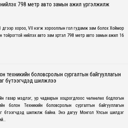
 нийлэх 798 метр авто замын ажил үргэлжилж
, 11 дүгээр хороо, VII нэгж хорооллын гол гудамж зам болох Хоймор
 тойрогтой нийлэх авто зам хүртэл 798 метр авто замын ажил 16
н техникийн боловсролын сургалтын байгууллагын
аг бүтээгчдэд шилжлээ
йн газар мэдлэг, ур чадварын хоцрогдлоос чөлөөлөх бодлогын
йн болон Техникийн боловсролын сургалтын байгууллагын
г бүтээгчдэд шилжүүлж байна. Энэ дагуу Монгол Улсын шилдэг
ний…