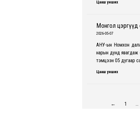
Цааш унших
Монгол цэргүүд 
2026-05-07
АНУ-ын Номхон далай
нарын дунд явагдаж б
тэмцээн 05 дугаар с
Цааш унших
←
1
…