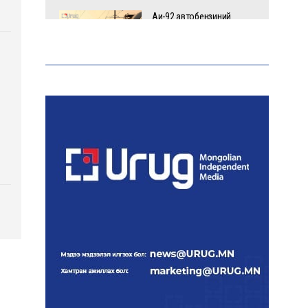
Аи-92 автобензиний
импорт, тээвэрлэлт,
түгээлтийг 24 цагаар
шуурхай зохион байгуулж
байна
Тайландад 14 настай
сурагч сургуулийнхаа
багш, сурагчид руу гал
нээжээ
Ерөнхий сайд БНХАУ-аас
сар бүр 12-15 мянган тонн
АИ-92 автобензин
тогтмол нийлүүлэх хүсэлт
тавилаа
Бамбай хоншоорт могойд
хатгуулахаас сэрэмжлүүлж