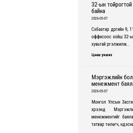
32-ын тойрогтой
байна
2026-05-07
Сүхбаатар дүүргийн 9
оффисоос хойш 32-ын
хувьтай үргэлжилж…
Цааш унших
Мэргэжлийн боло
менежмент баял
2026-05-07
Монгол Улсын Засги
хүрээнд Мэргэжли
менежментийг баяла
татвар төлөгч, үндэс