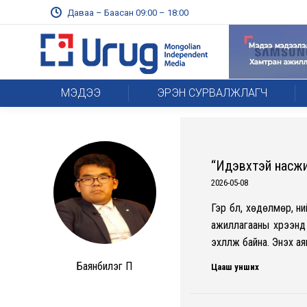
Даваа – Баасан 09:00 – 18:00
МЭДЭЭ
ЭРЭН СУРВАЛЖЛАГЧ
“Идэвхтэй насжилт
2026-05-08
Гэр бүл, хөдөлмөр, 
ажиллагааны хүрээн
эхлүүлж байна. Энэхүү 
Баянбилэг П
Цааш унших