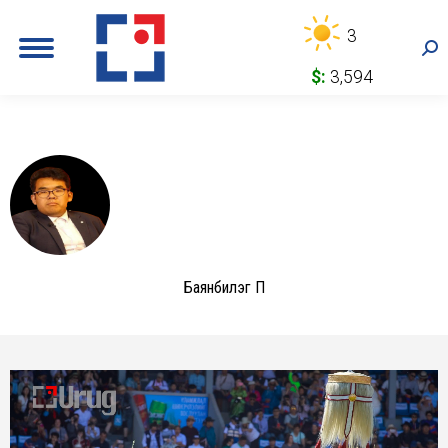
3
Sea
$:
3,594
Баянбилэг П