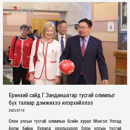
Ерөнхий сайд Г.Занданшатар тусгай олимпыг
бүх талаар дэмжихээ илэрхийллээ
2025-07-14
Олон улсын тусгай олимпын бүсийн хурал Монгол Улсад
болж байна. Хуралд оролцохоор Олон улсын тусгай