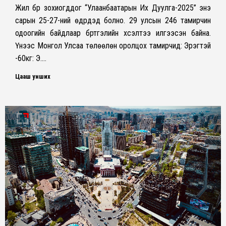
Жил бүр зохиогддог “Улаанбаатарын Их Дуулга-2025” энэ
сарын 25-27-ний өдрүүдэд болно. 29 улсын 246 тамирчин
одоогийн байдлаар бүртгэлийн хүсэлтээ илгээсэн байна.
Үүнээс Монгол Улсаа төлөөлөн оролцох тамирчид: Эрэгтэй
-60кг: Э.…
Цааш унших