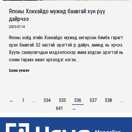
Японы Хоккайдо мужид баавгай хүн рүү
дайрчээ
2025-07-14
Японы хойд зүгийн Хоккайдо мужид өнгөрсөн бямба гарагт
хүрэн баавгай 52 настай эрэгтэй рүү дайрч, аминд нь хүрчээ.
Хууль сахиулагчдын мэдээлснээр амиа алдсан эрэгтэй нь
сонин тараах ажил эрхэлдэг нэгэн…
Цааш унших
←
1
…
534
535
536
537
538
…
641
→