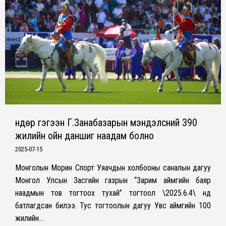
Өндөр гэгээн Г.Занабазарын мэндэлсний 390
жилийн ойн даншиг наадам болно
2025-07-15
Монголын Морин Спорт Уяачдын холбооны саналын дагуу
Монгол Улсын Засгийн газрын “Зарим аймгийн баяр
наадмын тов тогтоох тухай” тогтоол \2025.6.4\ нд
батлагдсан билээ. Тус тогтоолын дагуу Увс аймгийн 100
жилийн…