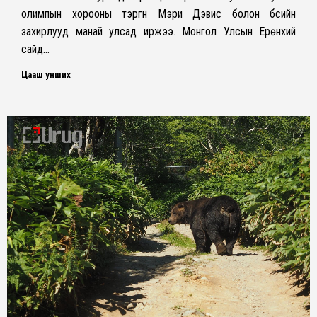
олимпын хорооны тэргүүн Мэри Дэвис болон бүсийн
захирлууд манай улсад иржээ. Монгол Улсын Ерөнхий
сайд…
Цааш унших