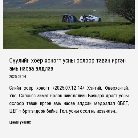
Сүүлийн хоёр хоногт усны ослоор таван иргэн
амь насаа алдлаа
2025-07-14
Сүүлийн хоёр хоногт /2025.07.12-14/ Хэнтий, Өвөрхангай,
Увс, Сэлэнгэ аймаг болон нийслэлийн Баянзүрх дүүрэгт усны
ослоор таван иргэн амь насаа алдсан мэдээлэл ОБЕГ,
ЦЕГ-т бүртгэгдсэн байна. Гол, усны осол нь ихэвчлэн…
Цааш унших