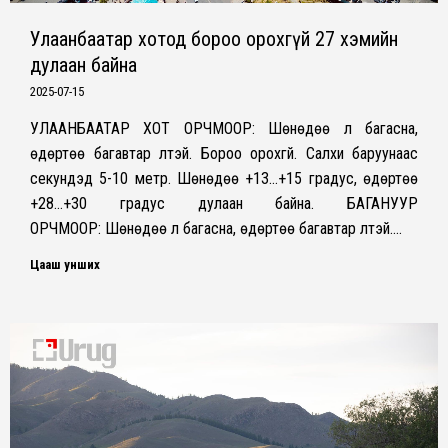
Улаанбаатар хотод бороо орохгүй 27 хэмийн
дулаан байна
2025-07-15
УЛААНБААТАР ХОТ ОРЧМООР: Шөнөдөө үүл багасна,
өдөртөө багавтар үүлтэй. Бороо орохгүй. Салхи баруунаас
секундэд 5-10 метр. Шөнөдөө +13…+15 градус, өдөртөө
+28…+30 градус дулаан байна. БАГАНУУР
ОРЧМООР: Шөнөдөө үүл багасна, өдөртөө багавтар үүлтэй.…
Цааш унших