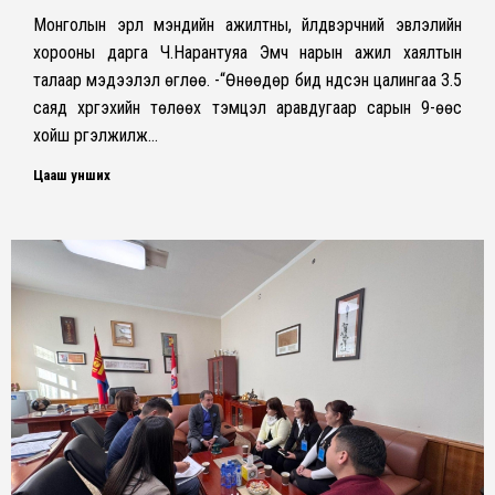
Монголын эрүүл мэндийн ажилтны, үйлдвэрчний эвлэлийн
хорооны дарга Ч.Нарантуяа Эмч нарын ажил хаялтын
талаар мэдээлэл өглөө. -“Өнөөдөр бид үндсэн цалингаа 3.5
саяд хүргэхийн төлөөх тэмцэл аравдугаар сарын 9-өөс
хойш үргэлжилж…
Цааш унших