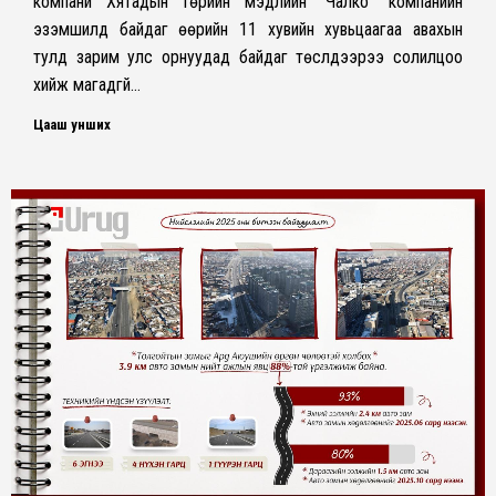
компани Хятадын төрийн мэдлийн “Чалко” компанийн
эзэмшилд байдаг өөрийн 11 хувийн хувьцаагаа авахын
тулд зарим улс орнуудад байдаг төслүүдээрээ солилцоо
хийж магадгүй…
Цааш унших