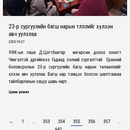
23-р сургуулийн багш нарын төлөөллийг хүлээн
авч уулзлаа
2025-10-27
УИХ-ын гишүүн Д.Цогтбаатар өнгөрсөн долоо хоногт
Чингэлтэй дүүргийнхээ Гадаад хэлний сургалттай Ерөнхий
боловсролын 23-р сургуулийн багш нарын төлөөллийг
хүлээн авч уулзлаа. Багш нар тэмцэх болсон шалтгаанаа
тайлбарлахын сацуу шавь нарт…
Цааш унших
←
1
…
353
354
355
356
357
…
641
→