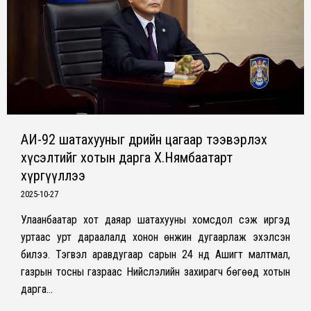
АИ-92 шатахууныг өдрийн цагаар тээвэрлэх
хүсэлтийг хотын дарга Х.Нямбаатарт
хүргүүллээ
2025-10-27
Улаанбаатар хот даяар шатахууны хомсдол үүсэж иргэд
уртаас урт дараалалд хонон өнжин дугаарлаж эхэлсэн
билээ. Тэгвэл аравдугаар сарын 24 нд Ашигт малтмал,
газрын тосны газраас Нийслэлийн захирагч бөгөөд хотын
дарга…