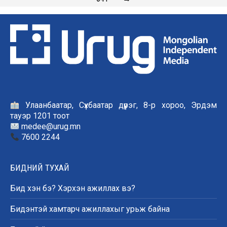
Улаанбаатар, Сүхбаатар дүүрэг, 8-р хороо, Эрдэм
тауэр 1201 тоот
medee@urug.mn
7600 2244
БИДНИЙ ТУХАЙ
Бид хэн бэ? Хэрхэн ажиллах вэ?
Бидэнтэй хамтарч ажиллахыг урьж байна