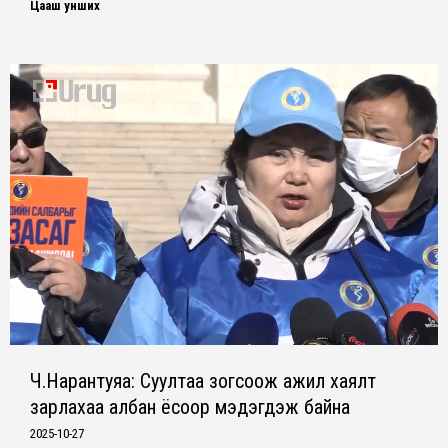
Цааш унших
Ч.Нарантуяа: Суултаа зогсоож ажил хаялт
зарлахаа албан ёсоор мэдэгдэж байна
2025-10-27