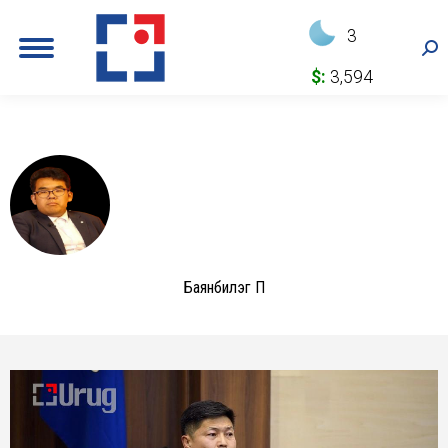
3
Sea
$:
3,594
Баянбилэг П