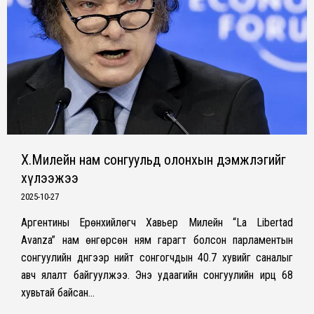
Х.Милейн нам сонгуульд олонхын дэмжлэгийг
хүлээжээ
2025-10-27
Аргентины Ерөнхийлөгч Хавьер Милейн “La Libertad
Avanza” нам өнгөрсөн ням гарагт болсон парламентын
сонгуулийн дүнгээр нийт сонгогчдын 40.7 хувийг саналыг
авч ялалт байгуулжээ. Энэ удаагийн сонгуулийн ирц 68
хувьтай байсан…