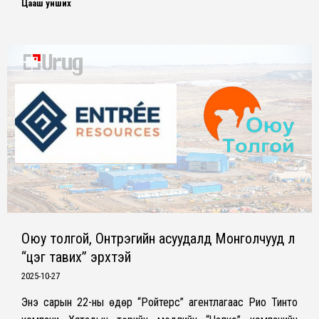
Цааш унших
Оюу толгой, Онтрэгийн асуудалд Монголчууд л
“цэг тавих” эрхтэй
2025-10-27
Энэ сарын 22-ны өдөр “Ройтерс” агентлагаас Рио Тинто