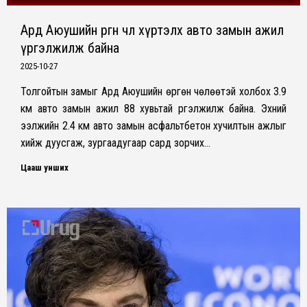
Ард Аюушийн өргөн чөлөө хүртэлх авто замын ажил
үргэлжилж байна
2025-10-27
Толгойтын замыг Ард Аюушийн өргөн чөлөөтэй холбох 3.9
км авто замын ажил 88 хувьтай үргэлжилж байна. Эхний
ээлжийн 2.4 км авто замын асфальтбетон хучилтын ажлыг
хийж дуусгаж, зургаадугаар сард зорчих…
Цааш унших