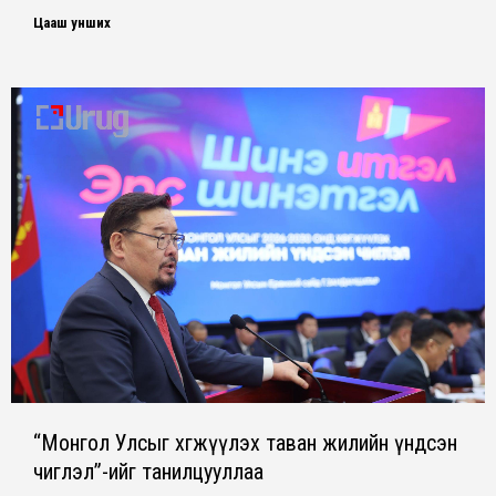
Цааш унших
“Монгол Улсыг хөгжүүлэх таван жилийн үндсэн
чиглэл”-ийг танилцууллаа