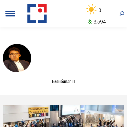
3
Sea
$:
3,594
Баянбилэг П