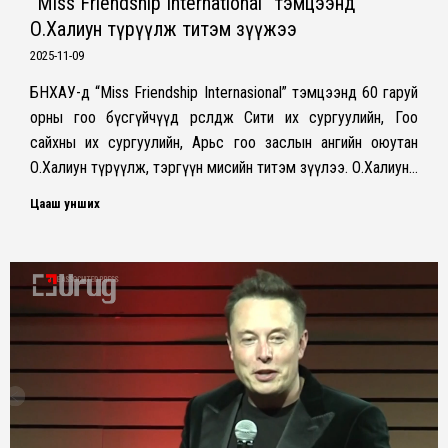
“Miss Friendship International” тэмцээнд
О.Халиун түрүүлж титэм зүүжээ
2025-11-09
БНХАУ-д “Miss Friendship Internasional” тэмцээнд 60 гаруй
орны гоо бүсгүйчүүд өрсөлдөж Сити их сургуулийн, Гоо
сайхны их сургуулийн, Арьс гоо заслын ангийн оюутан
О.Халиун түрүүлж, тэргүүн мисийн титэм зүүлээ. О.Халиун…
Цааш унших