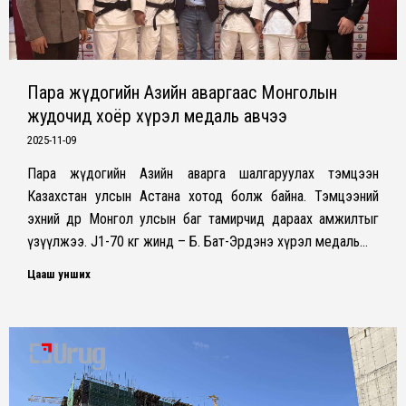
Пара жүдогийн Азийн аваргаас Монголын
жудочид хоёр хүрэл медаль авчээ
2025-11-09
Пара жүдогийн Азийн аварга шалгаруулах тэмцээн
Казахстан улсын Астана хотод болж байна. Тэмцээний
эхний өдөр Монгол улсын баг тамирчид дараах амжилтыг
үзүүлжээ. J1-70 кг жинд – Б. Бат-Эрдэнэ хүрэл медаль…
Цааш унших