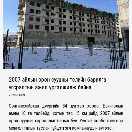
2007 айлын орон сууцны төслийн барилга
угсралтын ажил үргэлжилж байна
2025-11-09
Сонгинохайрхан дүүргийн 34 дүгээр хороо, Баянголын
амны 10 га талбайд, хотын төвөөс 15 км зайд 2007 айлын
орон сууцны хорооллыг барьж буй. Үүнтэй холбоотойгоор
монгол талын туслан гүйцэтгэгч компаниудын зүгээс…