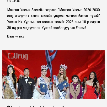
2025-11-09
Монгол Улсын Засгийн газраас “Монгол Улсыг 2026-2030
онд хөгжүүлэх таван жилийн үндсэн чиглэл батлах тухай”
Улсын Их Хурлын тогтоолын төслийг 2025 оны 10-р сарын
30-нд өргөн мэдүүлсэн. Үүнтэй холбогдуулан Ерөнхий…
Цааш унших