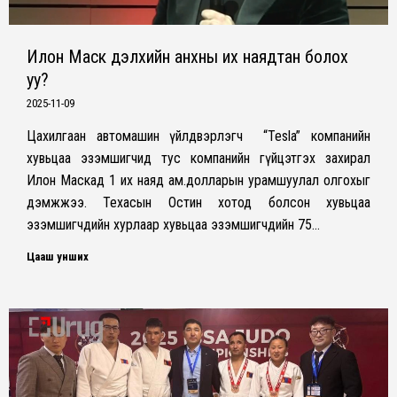
Илон Маск дэлхийн анхны их наядтан болох
уу?
2025-11-09
Цахилгаан автомашин үйлдвэрлэгч “Tesla” компанийн
хувьцаа эзэмшигчид тус компанийн гүйцэтгэх захирал
Илон Маскад 1 их наяд ам.долларын урамшуулал олгохыг
дэмжжээ. Техасын Остин хотод болсон хувьцаа
эзэмшигчдийн хурлаар хувьцаа эзэмшигчдийн 75…
Цааш унших