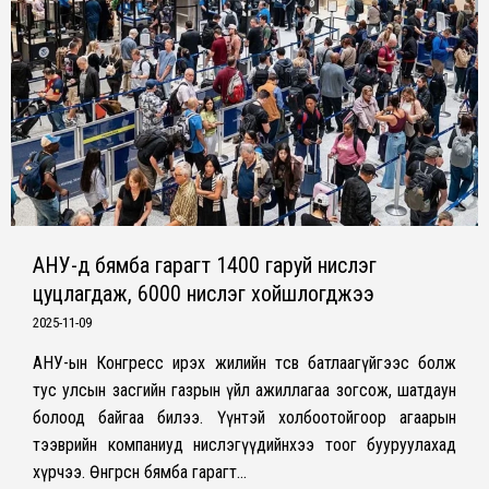
АНУ-д бямба гарагт 1400 гаруй нислэг
цуцлагдаж, 6000 нислэг хойшлогджээ
2025-11-09
АНУ-ын Конгресс ирэх жилийн төсвөө батлаагүйгээс болж
тус улсын засгийн газрын үйл ажиллагаа зогсож, шатдаун
болоод байгаа билээ. Үүнтэй холбоотойгоор агаарын
тээврийн компаниуд нислэгүүдийнхээ тоог бууруулахад
хүрчээ. Өнгөрсөн бямба гарагт…