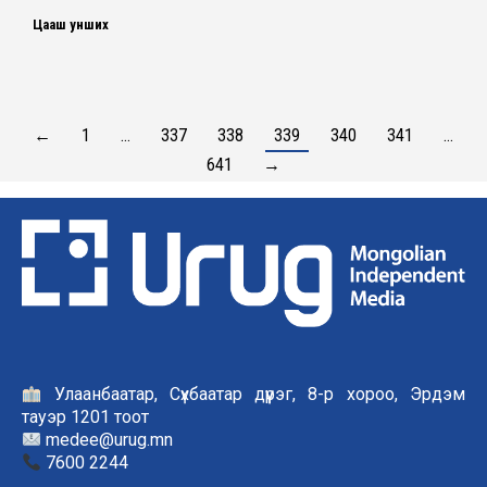
Цааш унших
←
1
…
337
338
339
340
341
…
641
→
Улаанбаатар, Сүхбаатар дүүрэг, 8-р хороо, Эрдэм
тауэр 1201 тоот
medee@urug.mn
7600 2244