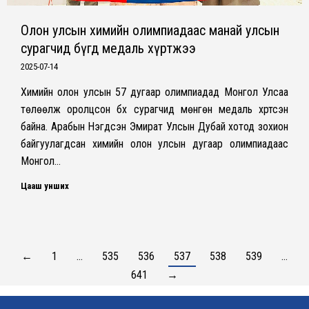
Олон улсын химийн олимпиадаас манай улсын
сурагчид бүгд медаль хүртжээ
2025-07-14
Химийн олон улсын 57 дугаар олимпиадад Монгол Улсаа
төлөөлж оролцсон бүх сурагчид мөнгөн медаль хүртсэн
байна. Арабын Нэгдсэн Эмират Улсын Дубай хотод зохион
байгуулагдсан химийн олон улсын дугаар олимпиадаас
Монгол…
Цааш унших
←
1
…
535
536
537
538
539
…
641
→