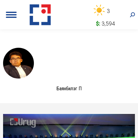
3
Sea
$:
3,594
Баянбилэг П