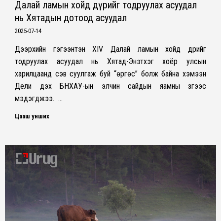
Далай ламын хойд дүрийг тодруулах асуудал
нь Хятадын дотоод асуудал
2025-07-14
Дээрхийн гэгээнтэн XIV Далай ламын хойд дүрийг
тодруулах асуудал нь Хятад-Энэтхэг хоёр улсын
харилцаанд сэв суулгаж буй “өргөс” болж байна хэмээн
Дели дэх БНХАУ-ын элчин сайдын яамны зүгээс
мэдэгджээ. …
Цааш унших