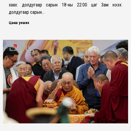
хаах: долдугаар сарын 18-ны 22:00 цаг Зам нээх:
долдугаар сарын…
Цааш унших