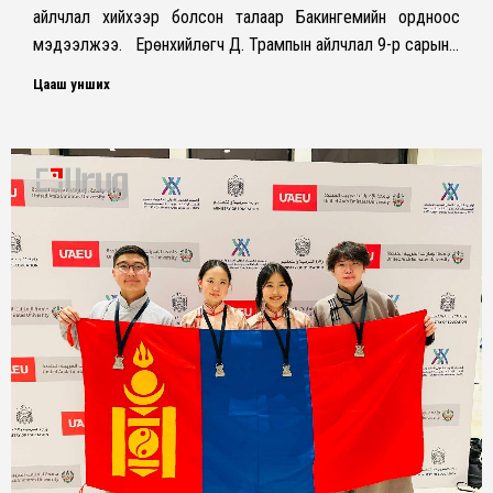
айлчлал хийхээр болсон талаар Бакингемийн ордноос
мэдээлжээ. Ерөнхийлөгч Д. Трампын айлчлал 9-р сарын…
Цааш унших