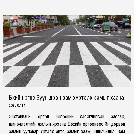
Бөхийн өргөөнөөс Зүүн дөрвөн зам хүртэлх замыг хаана
2025-07-14
Энхтайваны өргөн чөлөөний хэсэгчилсэн засвар,
шинэчлэлтийн ажлын хүрээнд Бөхийн өргөөнөөс Зүүн дөрвөн
замын уулзвар хүртэлх авто замыг хааж, шинэчилнэ. Зам