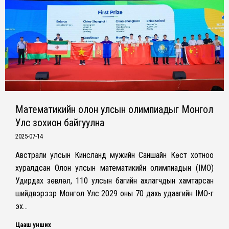
Математикийн олон улсын олимпиадыг Монгол
Улс зохион байгуулна
2025-07-14
Австрали улсын Күинсланд мужийн Саншайн Көүст хотноо
хуралдсан Олон улсын математикийн олимпиадын (IMO)
Удирдах зөвлөл, 110 улсын багийн ахлагчдын хамтарсан
шийдвэрээр Монгол Улс 2029 оны 70 дахь удаагийн IMO-г
эх…
Цааш унших