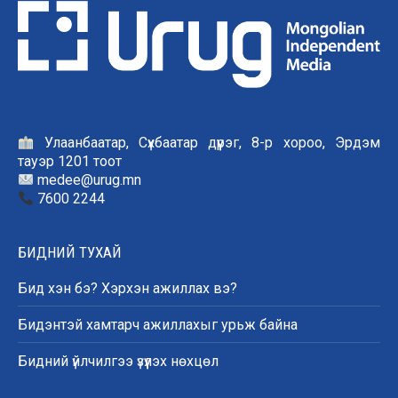
Улаанбаатар, Сүхбаатар дүүрэг, 8-р хороо, Эрдэм
тауэр 1201 тоот
medee@urug.mn
7600 2244
БИДНИЙ ТУХАЙ
Бид хэн бэ? Хэрхэн ажиллах вэ?
Бидэнтэй хамтарч ажиллахыг урьж байна
Бидний үйлчилгээ үзүүлэх нөхцөл