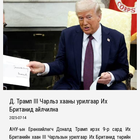
Д. Трамп III Чарльз хааны урилгаар Их
Британид айлчилна
2025-07-14
АНУ-ын Ерөнхийлөгч Доналд Трамп ирэх 9-р сард Их
Британийн хаан III Чарльзын урилгаар Их Британид төрийн