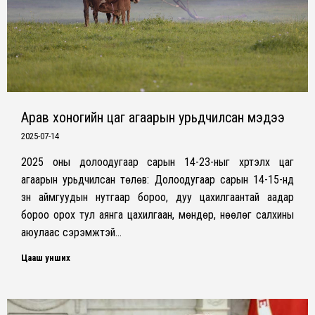
Арав хоногийн цаг агаарын урьдчилсан мэдээ
2025-07-14
2025 оны долоодугаар сарын 14-23-ныг хүртэлх цаг
агаарын урьдчилсан төлөв: Долоодугаар сарын 14-15-нд
зүүн аймгуудын нутгаар бороо, дуу цахилгаантай аадар
бороо орох тул аянга цахилгаан, мөндөр, нөөлөг салхины
аюулаас сэрэмжтэй…
Цааш унших