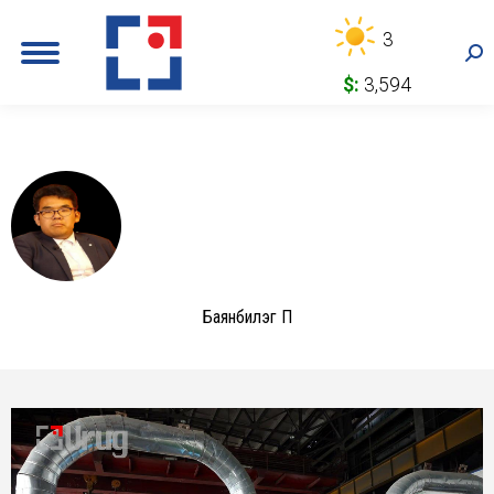
3
Sea
$:
3,594
Баянбилэг П