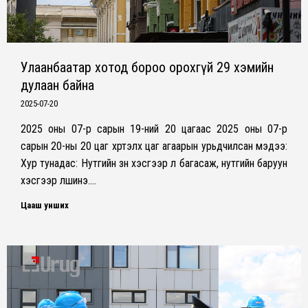
Улаанбаатар хотод бороо орохгүй 29 хэмийн
дулаан байна
2025-07-20
2025 оны 07-р сарын 19-ний 20 цагаас 2025 оны 07-р
сарын 20-ны 20 цаг хүртэлх цаг агаарын урьдчилсан мэдээ:
Хур тунадас: Нутгийн зүүн хэсгээр үүл багасаж, нутгийн баруун
хэсгээр үүлшинэ.…
Цааш унших