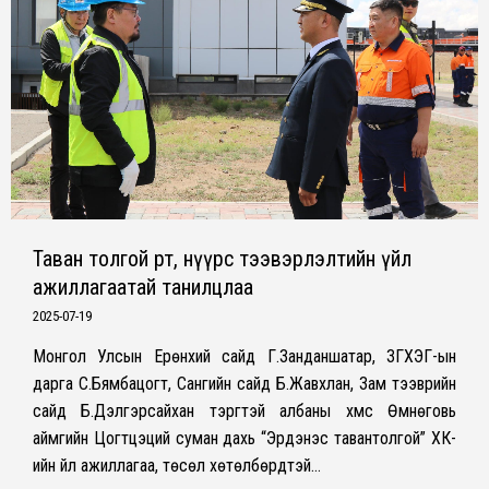
Таван толгой өртөө, нүүрс тээвэрлэлтийн үйл
ажиллагаатай танилцлаа
2025-07-19
Монгол Улсын Ерөнхий сайд Г.Занданшатар, ЗГХЭГ-ын
дарга С.Бямбацогт, Сангийн сайд Б.Жавхлан, Зам тээврийн
сайд Б.Дэлгэрсайхан тэргүүтэй албаны хүмүүс Өмнөговь
аймгийн Цогтцэций суман дахь “Эрдэнэс тавантолгой” ХК-
ийн үйл ажиллагаа, төсөл хөтөлбөрүүдтэй…