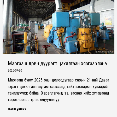
Маргааш дөрвөн дүүрэгт цахилгаан хязгаарлана
2025-07-20
Маргааш буюу 2025 оны долоодугаар сарын 21-ний Даваа
гарагт цахилгаан шугам сүлжээнд хийх засварын хуваарийг
танилцуулж байна. Хэрэглэгчид ээ, засвар хийх хугацаанд
хэрэглээгээ түр зохицуулна уу.
Цааш унших