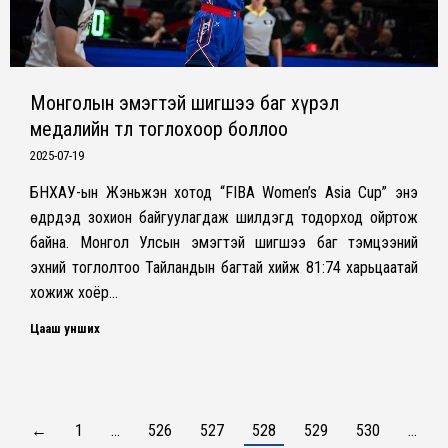
Монголын эмэгтэй шигшээ баг хүрэл
медалийн төлөө тоглохоор боллоо
2025-07-19
БНХАУ-ын Жэньжэн хотод “FIBA Women’s Asia Cup” энэ
өдрүүдэд зохион байгуулагдаж шилдэгүүд тодорход ойртож
байна. Монгол Улсын эмэгтэй шигшээ баг тэмцээний
эхний тоглолтоо Тайландын багтай хийж 81:74 харьцаатай
хожиж хоёр…
Цааш унших
←
1
…
526
527
528
529
530
…