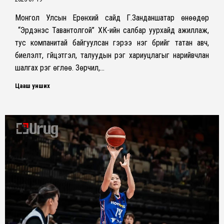
Монгол Улсын Ерөнхий сайд Г.Занданшатар өнөөдөр
“Эрдэнэс Тавантолгой” ХК-ийн салбар уурхайд ажиллаж,
тус компанитай байгуулсан гэрээ нэг бүрийг татан авч,
биелэлт, гүйцэтгэл, талуудын үүрэг хариуцлагыг нарийвчлан
шалгах үүрэг өглөө. Зөрчил,…
Цааш унших