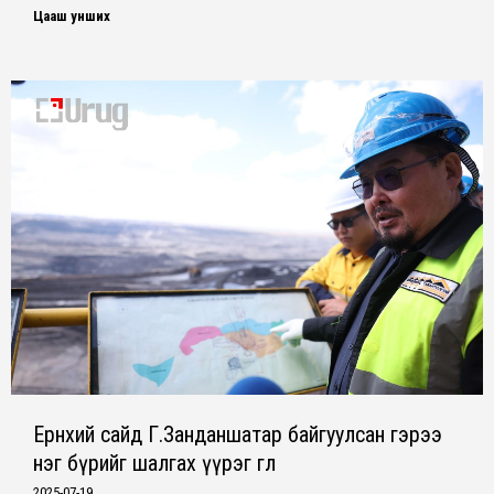
Цааш унших
Ерөнхий сайд Г.Занданшатар байгуулсан гэрээ
нэг бүрийг шалгах үүрэг өглөө
2025-07-19