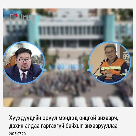
Хүүхдүүдийн эрүүл мэндэд онцгой анхаарч,
дахин алдаа гаргахгүй байхыг анхаарууллаа
2025-07-20