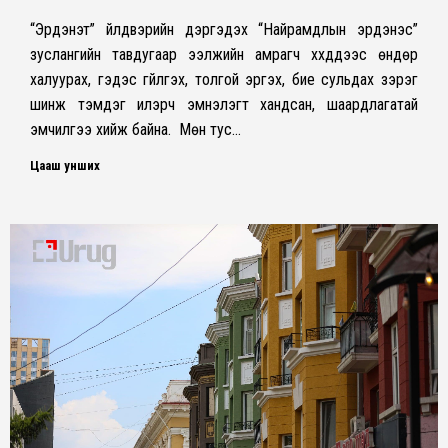
“Эрдэнэт” үйлдвэрийн дэргэдэх “Найрамдлын эрдэнэс”
зуслангийн тавдугаар ээлжийн амрагч хүүхдүүдээс өндөр
халуурах, гэдэс гүйлгэх, толгой эргэх, бие сульдах зэрэг
шинж тэмдэг илэрч эмнэлэгт хандсан, шаардлагатай
эмчилгээ хийж байна. Мөн тус…
Цааш унших