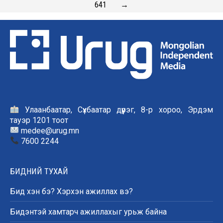
641
→
Улаанбаатар, Сүхбаатар дүүрэг, 8-р хороо, Эрдэм
тауэр 1201 тоот
medee@urug.mn
7600 2244
БИДНИЙ ТУХАЙ
Бид хэн бэ? Хэрхэн ажиллах вэ?
Бидэнтэй хамтарч ажиллахыг урьж байна