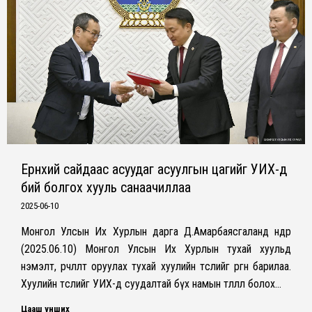
Ерөнхий сайдаас асуудаг асуулгын цагийг УИХ-д
бий болгох хууль санаачиллаа
2025-06-10
Монгол Улсын Их Хурлын дарга Д.Амарбаясгаланд өнөөдөр
(2025.06.10) Монгол Улсын Их Хурлын тухай хуульд
нэмэлт, өөрчлөлт оруулах тухай хуулийн төслийг өргөн барилаа.
Хуулийн төслийг УИХ-д суудалтай бүх намын төлөөлөл болох…
Цааш унших