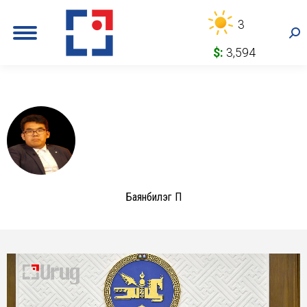
3
Sea
$:
3,594
Баянбилэг П