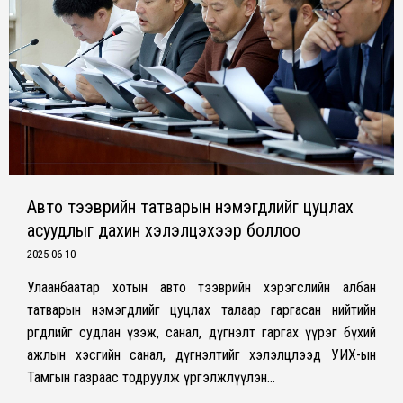
Авто тээврийн татварын нэмэгдлийг цуцлах
асуудлыг дахин хэлэлцэхээр боллоо
2025-06-10
Улаанбаатар хотын авто тээврийн хэрэгслийн албан
татварын нэмэгдлийг цуцлах талаар гаргасан нийтийн
өргөдлийг судлан үзэж, санал, дүгнэлт гаргах үүрэг бүхий
ажлын хэсгийн санал, дүгнэлтийг хэлэлцлээд УИХ-ын
Тамгын газраас тодруулж үргэлжлүүлэн…