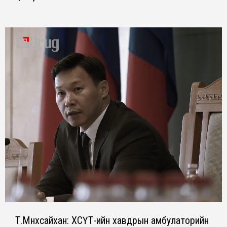
Т.Мөнхсайхан: ХСҮТ-ийн хавдрын амбулаторийн