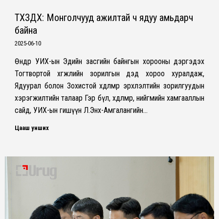
ТХЗДХ: Монголчууд ажилтай ч ядуу амьдарч
байна
2025-06-10
Өнөөдөр УИХ-ын Эдийн засгийн байнгын хорооны дэргэдэх
Тогтвортой хөгжлийн зорилгын дэд хороо хуралдаж,
Ядуурал болон Зохистой хөдөлмөр эрхлэлтийн зорилгуудын
хэрэгжилтийн талаар Гэр бүл, хөдөлмөр, нийгмийн хамгааллын
сайд, УИХ-ын гишүүн Л.Энх-Амгалангийн…
Цааш унших