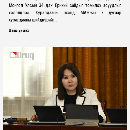
Монгол Улсын 34 дэх Ерөнхий сайдыг томилох асуудлыг
хэлэлцлээ. Хуралдааны эхэнд МАН-ын 7 дугаар
хуралдааны шийдвэрийг…
Цааш унших