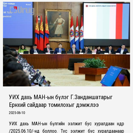
УИХ дахь МАН-ын бүлэг Г.Занданшатарыг
Ерөнхий сайдаар томилохыг дэмжлээ
2025-06-10
УИХ дахь МАН-ын бүлгийн ээлжит бус хуралдаан өнөөдөр
/2025.06.10/-нд боллоо. Тус ээлжит бус хуралдаанаар