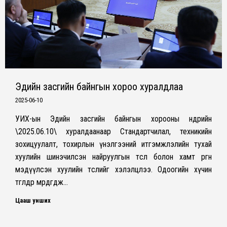
Эдийн засгийн байнгын хороо хуралдлаа
2025-06-10
УИХ-ын Эдийн засгийн байнгын хорооны өнөөдрийн
\2025.06.10\ хуралдаанаар Стандартчилал, техникийн
зохицуулалт, тохирлын үнэлгээний итгэмжлэлийн тухай
хуулийн шинэчилсэн найруулгын төсөл болон хамт өргөн
мэдүүлсэн хуулийн төслийг хэлэлцлээ. Одоогийн хүчин
төгөлдөр мөрдөгдөж…
Цааш унших