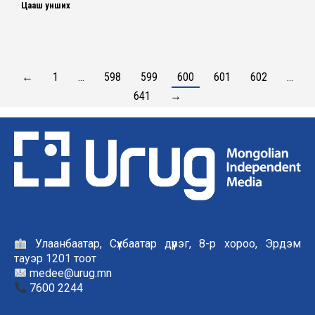
Цааш унших
←
1
…
598
599
600
601
602
…
641
→
Улаанбаатар, Сүхбаатар дүүрэг, 8-р хороо, Эрдэм
тауэр 1201 тоот
medee@urug.mn
7600 2244