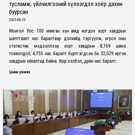
тусламж, үйлчилгээний хүлээгдэл хоёр дахин
буурсан
2025-06-10
Монгол Улс 100 мянган хүн амд ногдох хорт хавдрын
шалтгаант нас баралтаар дэлхийд тэргүүлж, өнгөрсөн оны
статистик мэдээллээр хорт хавдрын 8,169 шинэ
тохиолдол, 4,755 нас баралт бүртгэгдсэн ба 32,029 иргэн
хавдрын хяналтад байна. Өөрөөр хэлбэл, дөрвөн нас баралт…
Цааш унших