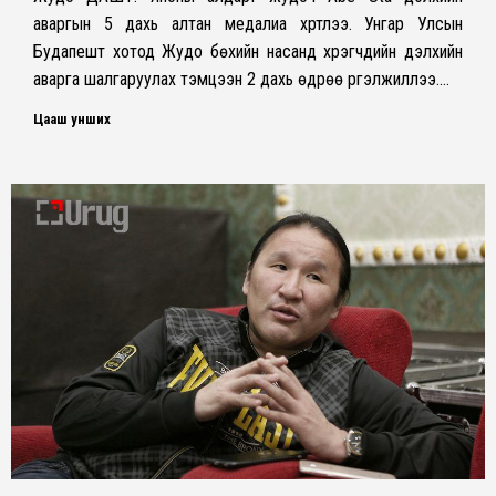
аваргын 5 дахь алтан медалиа хүртлээ. Унгар Улсын
Будапешт хотод Жудо бөхийн насанд хүрэгчдийн дэлхийн
аварга шалгаруулах тэмцээн 2 дахь өдрөө үргэлжиллээ.…
Цааш унших