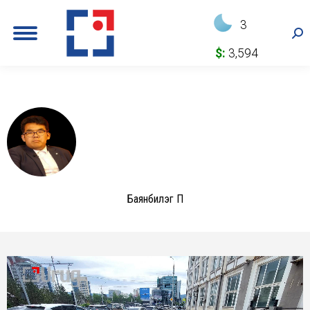
3
Sea
$:
3,594
Баянбилэг П