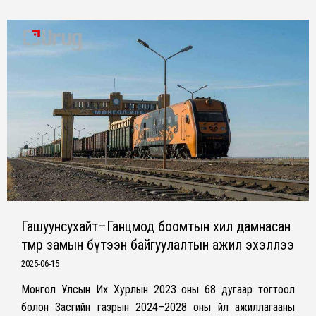
Гашуунсухайт–Ганцмод боомтын хил дамнасан
төмөр замын бүтээн байгуулалтын ажил эхэллээ
2025-06-15
Монгол Улсын Их Хурлын 2023 оны 68 дугаар тогтоол
болон Засгийн газрын 2024–2028 оны үйл ажиллагааны