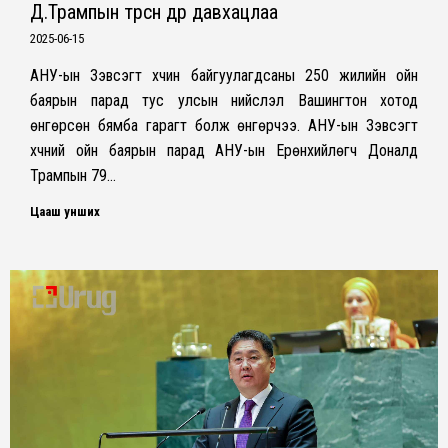
Д.Трампын төрсөн өдөр давхацлаа
2025-06-15
АНУ-ын Зэвсэгт хүчин байгуулагдсаны 250 жилийн ойн
баярын парад тус улсын нийслэл Вашингтон хотод
өнгөрсөн бямба гарагт болж өнгөрчээ. АНУ-ын Зэвсэгт
хүчний ойн баярын парад АНУ-ын Ерөнхийлөгч Доналд
Трампын 79…
Цааш унших