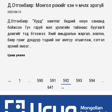
Д.Отгонбаяр: Монгол рокийг хэн ч өмчлөх эрхгүй
2025-06-15
Д.Отгонбаяр: “Хурд” хамтлаг бидний оюун санаанд
бойжсон Гуч гаруй жил урлагийн тайзнаас буугаагүй
домгийг тэд бүтээжээ. Хүний амьдралын жаргал, зовлон,
баяр гуниг дундуур тэдний хөг аялгуу эгшиглэж, сэтгэл
зүрхний эмзэг…
Цааш унших
←
1
…
590
591
592
593
594
…
641
→