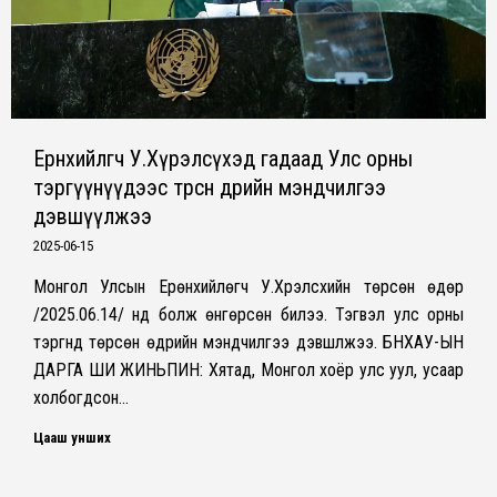
Ерөнхийлөгч У.Хүрэлсүхэд гадаад Улс орны
тэргүүнүүдээс төрсөн өдрийн мэндчилгээ
дэвшүүлжээ
2025-06-15
Монгол Улсын Ерөнхийлөгч У.Хүрэлсүхийн төрсөн өдөр
/2025.06.14/ нд болж өнгөрсөн билээ. Тэгвэл улс орны
тэргүүнүүд төрсөн өдрийн мэндчилгээ дэвшүүлжээ. БНХАУ-ЫН
ДАРГА ШИ ЖИНЬПИН: Хятад, Монгол хоёр улс уул, усаар
холбогдсон…
Цааш унших