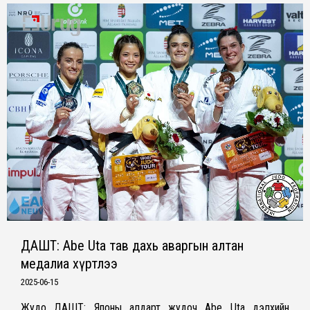
ДАШТ: Abe Uta тав дахь аваргын алтан
медалиа хүртлээ
2025-06-15
Жудо ДАШТ: Японы алдарт жудоч Abe Uta дэлхийн