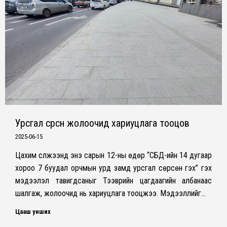
Урсгал сөрсөн жолоочид хариуцлага тооцов
2025-06-15
Цахим сүлжээнд энэ сарын 12-ны өдөр “СБД-ийн 14 дугаар
хороо 7 буудал орчмын урд замд урсгал сөрсөн гэх” гэх
мэдээлэл тавигдсаныг Тээврийн цагдаагийн албанаас
шалгаж, жолоочид нь хариуцлага тооцжээ. Мэдээллийг…
Цааш унших