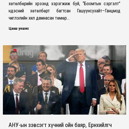
хөтөлбөрийн хүрээнд хэрэгжиж буй, “Боомтын сэргэлт”
үндэсний хөтөлбөрт багтсан Гашуунсухайт–Ганцмод
чиглэлийн хил дамнасан төмөр…
Цааш унших
АНУ-ын зэвсэгт хүчний ойн баяр, Ерөнхийлөгч