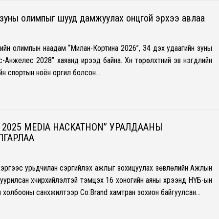
, зуны олимпыг шууд дамжуулах онцгой эрхээ авлаа
лийн олимпын наадам “Милан-Кортина 2026”, 34 дэх удаагийн зуны
-Анжелес 2028” хаяанд ирээд байна. Хүн төрөлхтний эв нэгдлийн
йн спортын ноён оргил болсон…
H 2025 MEDIA HACKATHON” УРАЛДААНЫ
ЛГАРЛАА
хэргээс урьдчилан сэргийлэх ажлыг зохицуулах зөвлөлийн Ажлын
урилсан хүчирхийлэлтэй тэмцэх 16 хоногийн аяны хүрээнд НҮБ-ын
н холбооны санхүүжилтээр Co:Brand хамтран зохион байгуулсан…