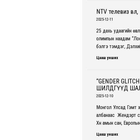
NTV телевиз өвөл
2025-12-11
25 дахь удаагийн өв
олимпын наадам “Лос
бэлгэ тэмдэг, Дэлхи
Цааш унших
“GENDER GLITC
ШИЛДГҮҮД ША
2025-12-10
Монгол Улсад Гэмт 
албанаас Жендэрт су
Хүн амын сан, Европы
Цааш унших