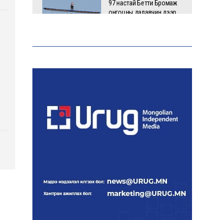
97 настай Бетти Бромаж
онгоцны далавчин дээр
зогсоогоороо нисэж,
Гиннесийн рекорд
тогтоожээ
Аи-92 автобензиний
импорт, тээвэрлэлт,
түгээлтийг 24 цагаар
шуурхай зохион байгуулж
байна
Тайландад 14 настай
сурагч сургуулийнхаа
багш, сурагчид руу гал
нээжээ
Ерөнхий сайд БНХАУ-аас
сар бүр 12-15 мянган тонн
АИ-92 автобензин