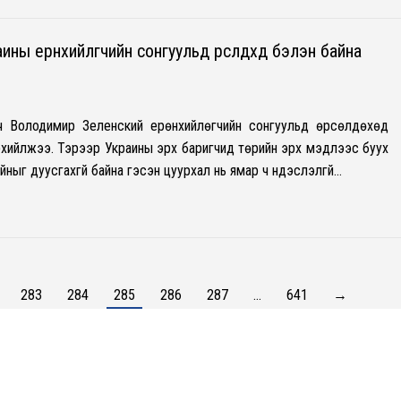
ны ерөнхийлөгчийн сонгуульд өрсөлдөхөд бэлэн байна
ч Володимир Зеленский ерөнхийлөгчийн сонгуульд өрсөлдөхөд
рхийлжээ. Тэрээр Украины эрх баригчид төрийн эрх мэдлээс буух
айныг дуусгахгүй байна гэсэн цуурхал нь ямар ч үндэслэлгүй…
283
284
285
286
287
…
641
→