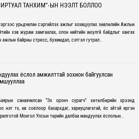
ВИРТУАЛ ТАНХИМ”-ЫН НЭЭЛТ БОЛЛОО
хэргээс урьдчилан сэргийлэх ажлыг зохицуулах зөвлөлийн Ажлын
тийн хэв журам хамгаалах, олон нийтийн аюулгүй байдлыг хангах
н ажлын байрны стресс, бухимдал, сэтгэл гутрал…
андуулах ёслол амжилттай зохион байгуулсан
амшууллаа
аярын санаачилсан “Эх оронч сурагч” хөтөлбөрийн хүрээнд
 үнэт түүх, өв соёлоор бахархдаг, хариуцлагатай, ёс зүйтэй иргэн
зорилготой Монгол Улсын төрийн далбаа мандуулах ёслолын…