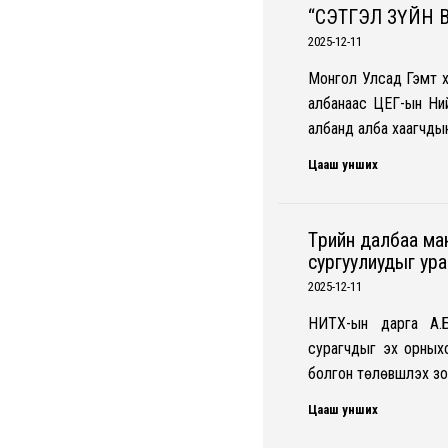
“СЭТГЭЛ ЗҮЙН 
2025-12-11
Монгол Улсад Гэмт 
албанаас ЦЕГ-ын Ний
албанд алба хаагчды
Цааш унших
Төрийн далбаа м
сургуулиудыг ур
2025-12-11
НИТХ-ын дарга А.Б
сурагчдыг эх орныхоо
болгон төлөвшүүлэх 
Цааш унших