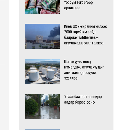
тэрбум төгрөгөөр
арвижлаа
Киев ОХУ-Украины хилээс
2000 гаруй км зайд
байрлах Wildberries-н
агуулахад цохилт үзүүлжээ
Шатахууны нөөц
нэмэгдүүлж, агуулахуудыг
ашиглалтад оруулж
эхэллээ
Улаанбаатарт өнөөдөр
аадар бороо орно