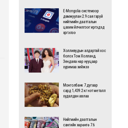
E-Mongolia системээр
дамжуулан 2.9 сая гаруй
нийгмийн даатгалын
цахим үйлчилгээг иргэдэд
хүргэлээ
Холливудын алдартай хос
болох Том Холланд,
Зендаяа нар нууцаар
хуримаа хийжээ
Монголбанк 7 дугаар
сард 1,439.2 кг үнэт металл
худалдан авлаа
Нийгмийн даатгалын
сангийн хөрөнгө 7.6