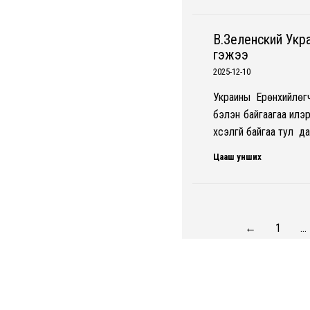
В.Зеленский Украи
гэжээ
2025-12-10
Украины Ерөнхийлөг
бэлэн байгаагаа илэ
хүсэлгүй байгаа тул д
Цааш унших
←
1
…