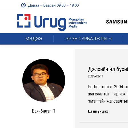
Даваа – Баасан 09:00 – 18:00
МЭДЭЭ
ЭРЭН СУРВАЛЖЛАГЧ
Дэлхийн нөлөө бү
2025-12-11
Forbes сэтгүүл 2004 
жагсаалтыг гаргаж 
эмэгтэйн жагсаалты
Баянбилэг П
Цааш унших