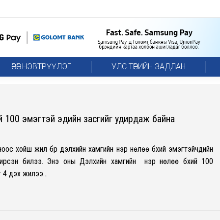
ӨРӨГ НЭВТРҮҮЛЭГ
УЛС ТӨРИЙН ЗАДЛАН
хий 100 эмэгтэй эдийн засгийг удирдаж байна
оноос хойш жил бүр дэлхийн хамгийн нэр нөлөө бүхий эмэгтэйчүүдийн
ирсэн билээ. Энэ оны Дэлхийн хамгийн нэр нөлөө бүхий 100
г 4 дэх жилээ…