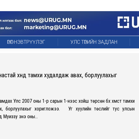
ӨРӨГ НЭВТРҮҮЛЭГ
УЛС ТӨРИЙН ЗАДЛАН
настай хүнд тамхи худалдаж авах, борлуулахыг
мдах Улс 2007 оны 1-р сарын 1-нээс хойш төрсөн бүх хүмүүст тамхи
ах, борлуулахыг хоригложээ. Уг хуулийн төслийг тус улсын
д Муиззу энэ оны…