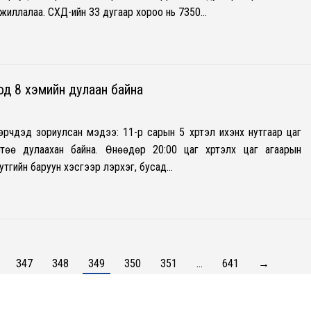
ажиллалаа. СХД-ийн 33 дугаар хороо нь 7350…
од 8 хэмийн дулаан байна
эрчдэд зориулсан мэдээ: 11-р сарын 5 хүртэл ихэнх нутгаар цаг
ртөө дулаахан байна. Өнөөдөр 20:00 цаг хүртэлх цаг агаарын
тгийн баруун хэсгээр үүлэрхэг, бусад…
347
348
349
350
351
…
641
→