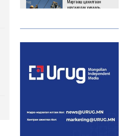
Маргааш цахилгаан
хязгаарлах хуваарь
С.Амарсайхан: 60 гаруй
тэрбум төгрөгийн
шийдвэр гүйцэтгэлийг
эрчимжүүлж, орон сууцны
хохирлыг барагдуулна
“Хотын дарга сонсож
байна” платформыг
наймдугаар сарын 14-
нөөс ажиллуулна
Монгол залуу АНУ-ын
Вашингтон хотын орон
гэргүй эмэгтэйг
хүчирхийлэгчээс аварчээ