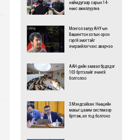
наймдугаар сарын 14-
нөөс ажиллуулна
Монгол залуу АНУ-ын
Вашингтон хотын орон
гэргүй эмэгтэйг
хүчирхийлэгчээс аварчээ
ААН-үүдийн заавал бүрдүүлдэг
103 бүртгэлийг хүчингүй
болголоо
З.Мэндсайхан: Нөөцийн
махыг цахим системээр
бүртгэж, ил тод болгоно