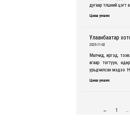
дугаар түлшний цэгт 
Цааш унших
Улаанбаатар хот
2025-11-02
Малчид, иргэд, тээв
агаар тогтуун, өдө
урьдчилсан мэдээ: Ну
Цааш унших
←
1
…