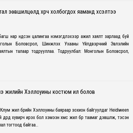
тал зөвшилцөлд хүрч холбогдох яаманд хүсэлтээ
агш нар үндсэн цалингаа нэмэгдүүлэхээр ажил хаялт зарлаад буй
нголын Боловсрол, Шинжлэх Ухааны Үйлдвэрчний Эвлэлийн
ялтын талаар тодрууллаа. Тодруулбал: Монголын Боловсрол,
нэ жилийн Хэллоуины костюм ил болов
Клум жил бүрийн Хэллоуины баяраар зохион байгуулдаг Heidiween
 дүрд хувирч ирэх бол хэмээн хүмүүс жил бүр таамаг дэвшүүлж, тэсэн
лал тогтоод байгаа…