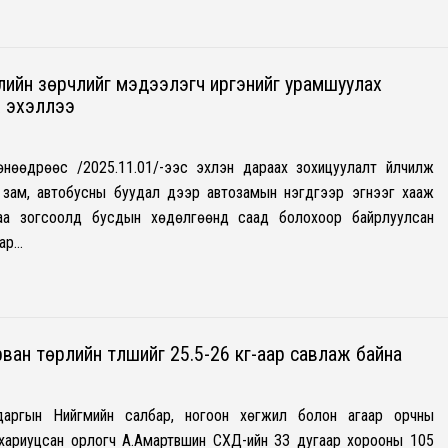
лийн зөрчлийг мэдээлэгч иргэнийг урамшуулах
 эхэллээ
өнөөдрөөс /2025.11.01/-ээс эхлэн дараах зохицуулалт үйлчилж
й зам, автобусны буудал дээр автозамын нэгдүгээр эгнээг хааж
наа зогсоолд бусдын хөдөлгөөнд саад болохоор байрлуулсан
аар…
рван төрлийн түлшийг 25.5-26 кг-аар савлаж байна
даргын Нийгмийн салбар, ногоон хөгжил болон агаар орчны
хариуцсан орлогч А.Амартүвшин СХД-ийн 33 дугаар хорооны 105