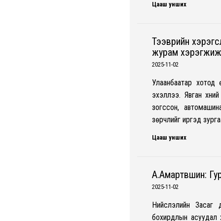
Цааш унших
Тээврийн хэрэгс
журам хэрэгжиж
2025-11-02
Улаанбаатар хотод 
эхэллээ. Явган хүни
зогссон, автомаши
зөрчлийг иргэд зург
Цааш унших
А.Амартүвшин: Гу
2025-11-02
Нийслэлийн Засаг 
бохирдлын асуудал 