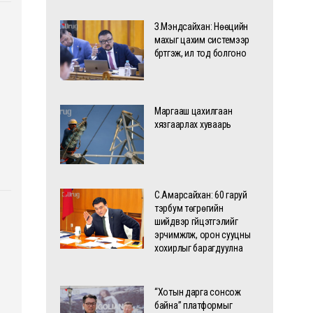
З.Мэндсайхан: Нөөцийн
махыг цахим системээр
бүртгэж, ил тод болгоно
Маргааш цахилгаан
хязгаарлах хуваарь
С.Амарсайхан: 60 гаруй
тэрбум төгрөгийн
шийдвэр гүйцэтгэлийг
эрчимжүүлж, орон сууцны
хохирлыг барагдуулна
“Хотын дарга сонсож
байна” платформыг