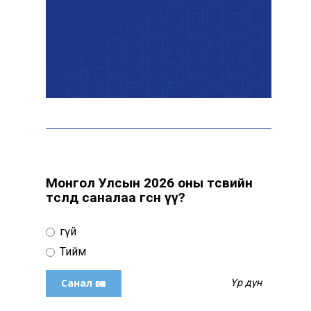
А.Оргилмаа дэлхийн
аваргад дөрвөн төрөлд
медаль хүртлээ
Дэлхий даяар элсэн
чихрийн үнэ нэмэгдэх
төлөвтэй байна
Монгол Улсын 2026 оны төсвийн
төсөлд саналаа өгсөн үү?
Б.Оюунбилэг:
Хамтрагчдаа хуулийн
Үгүй
байгууллагаар далайлгаж
дарамталсан
Тийм
Үр дүн
Б.Дашпүрэв: Шатахууны
нийлүүлэлт хэвийн