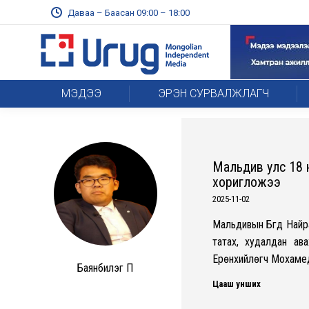
Даваа – Баасан 09:00 – 18:00
МЭДЭЭ
ЭРЭН СУРВАЛЖЛАГЧ
Мальдив улс 18 
хоригложээ
2025-11-02
Мальдивын Бүгд Найра
татах, худалдан ав
Ерөнхийлөгч Мохаме
Баянбилэг П
Цааш унших