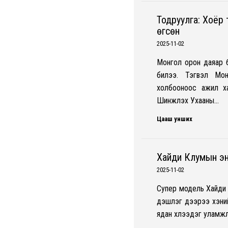
Тодруулга: Хоёр 
өгсөн
2025-11-02
Монгол орон даяар б
билээ. Тэгвэл Мо
холбооноос ажил ха
Шинжлэх Ухааны…
Цааш унших
Хайди Клумын э
2025-11-02
Супер модель Хайди 
үдэшлэг дээрээ хэний
ядан хүлээдэг уламж