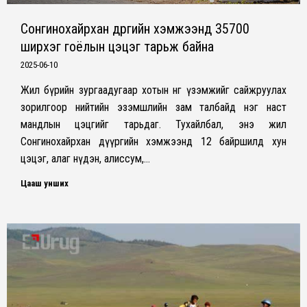
Сонгинохайрхан дүүргийн хэмжээнд 35700
ширхэг гоёлын цэцэг тарьж байна
2025-06-10
Жил бүрийн зургаадугаар хотын өнгө үзэмжийг сайжруулах
зорилгоор нийтийн эзэмшлийн зам талбайд нэг наст
мандлын цэцгийг тарьдаг. Тухайлбал, энэ жил
Сонгинохайрхан дүүргийн хэмжээнд 12 байршилд хун
цэцэг, алаг нүдэн, алиссум,…
Цааш унших