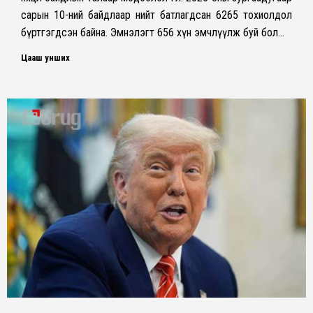
сарын 10-ний байдлаар нийт батлагдсан 6265 тохиолдол
бүртгэгдсэн байна. Эмнэлэгт 656 хүн эмчлүүлж буй бол…
Цааш унших