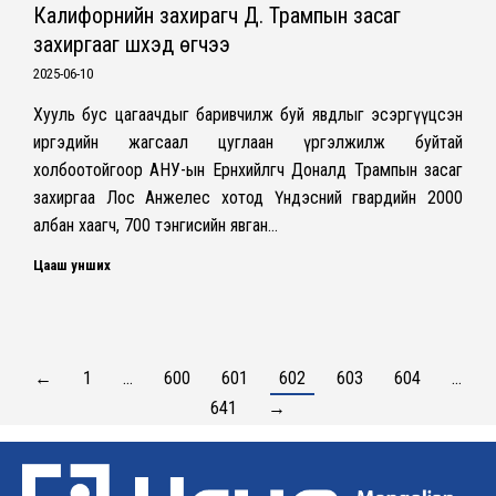
Калифорнийн захирагч Д. Трампын засаг
захиргааг шүүхэд өгчээ
2025-06-10
Хууль бус цагаачдыг баривчилж буй явдлыг эсэргүүцсэн
иргэдийн жагсаал цуглаан үргэлжилж буйтай
холбоотойгоор АНУ-ын Ерөнхийлөгч Доналд Трампын засаг
захиргаа Лос Анжелес хотод Үндэсний гвардийн 2000
албан хаагч, 700 тэнгисийн явган…
Цааш унших
←
1
…
600
601
602
603
604
…
641
→