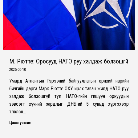
М. Рютте: Оросууд НАТО руу халдаж болзошгүй
2025-06-10
Умард Атлантын Гэрээний байгууллагын ерөнхий нарийн
бичгийн дарга Марк Рютте ОХУ ирэх таван жилд НАТО руу
халдаж болзошгүй тул НАТО-гийн гишүүн орнуудын
зэвсэгт хүчний зардлыг ДНБ-ий 5 хувьд хүргэхээр
төлөвлөсөн…
Цааш унших