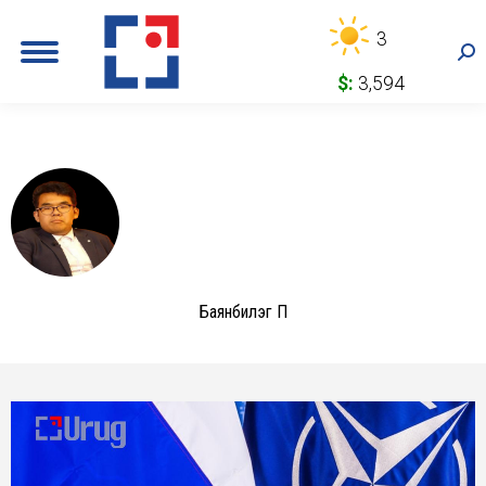
3
Sea
$:
3,594
Баянбилэг П