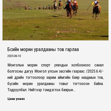
Бүсийн морин уралдааны тов гарлаа
2025-06-10
Монголын морин спорт уяачдын холбооноос санал
болгосны дагуу Монгол улсын засгийн газраас /2025.6.4/-
ний өдрийн тогтоолоор зарим аймгийн баяр наадмын тов,
бүсийн морин уралдааны товыг тогтоосон байна.
Тодруулбал: Нийтээр тэмдэглэх баярын…
Цааш унших