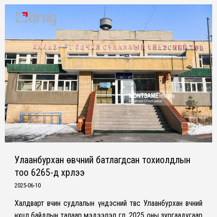
Улаанбурхан өвчний батлагдсан тохиолдлын
тоо 6265-д хүрлээ
2025-06-10
Халдварт өвчин судлалын үндэсний төвөөс Улаанбурхан өвчний
нөхцөл байдлын талаар мэдээлэл өглөө. 2025 оны зургаадугаар