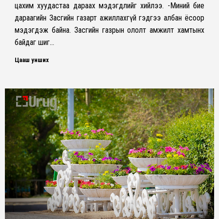
цахим хуудастаа дараах мэдэгдлийг хийлээ. -Миний бие
дараагийн Засгийн газарт ажиллахгүй гэдгээ албан ёсоор
мэдэгдэж байна. Засгийн газрын ололт амжилт хамтынх
байдаг шиг…
Цааш унших