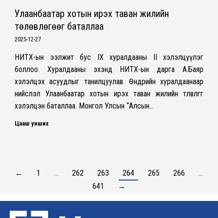
Улаанбаатар хотын ирэх таван жилийн
төлөвлөгөөг баталлаа
2025-12-27
НИТХ-ын ээлжит бус IX хуралдааны II хэлэлцүүлэг
боллоо. Хуралдааны эхэнд НИТХ-ын дарга А.Баяр
хэлэлцэх асуудлыг танилцуулав. Өнөөдрийн хуралдаанаар
нийслэл Улаанбаатар хотын ирэх таван жилийн төлөвлөгөөг
хэлэлцэн баталлаа. Монгол Улсын “Алсын…
Цааш унших
←
1
…
262
263
264
265
266
…
641
→