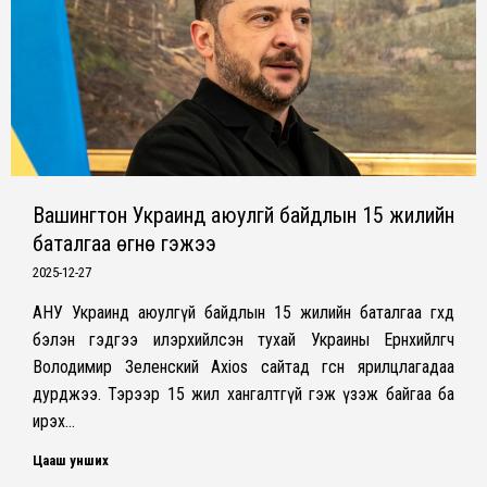
Вашингтон Украинд аюулгүй байдлын 15 жилийн
баталгаа өгнө гэжээ
2025-12-27
АНУ Украинд аюулгүй байдлын 15 жилийн баталгаа өгөхөд
бэлэн гэдгээ илэрхийлсэн тухай Украины Ерөнхийлөгч
Володимир Зеленский Axios сайтад өгсөн ярилцлагадаа
дурджээ. Тэрээр 15 жил хангалтгүй гэж үзэж байгаа ба
ирэх…
Цааш унших