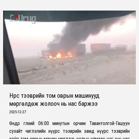
Нүүрс тээврийн том оврын машинууд
мөргөлдөж жолооч нь нас баржээ
2025-12-27
Өнөөдөр өглөөний 06:00 минутын орчим Тавантолгой-Гашуун
сухайт чиглэлийн нүүрс тээврийн замд нүүрс тээврийн
хоёр том оврын машин мөргөлдөж ослын улмаас нэг хүн нас