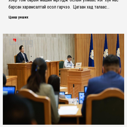
барсан харамсалтай осол гарчээ. Цагаан хад талаас…
Цааш унших