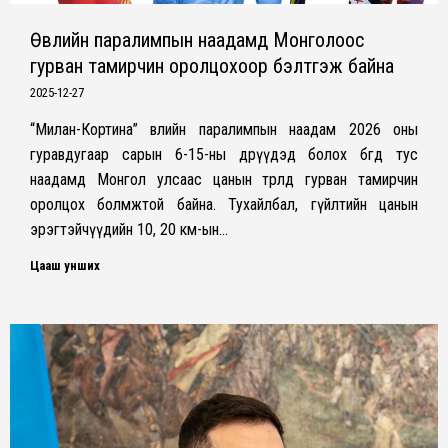
Өвлийн паралимпын наадамд Монголоос
гурван тамирчин оролцохоор бэлтгэж байна
2025-12-27
“Милан-Кортина” өвлийн паралимпын наадам 2026 оны
гуравдугаар сарын 6-15-ны өдрүүдэд болох бөгөөд тус
наадамд Монгол улсаас цанын төрөлд гурван тамирчин
оролцох болмжтой байна. Тухайлбал, гүйлтийн цанын
эрэгтэйчүүдийн 10, 20 км-ын…
Цааш унших