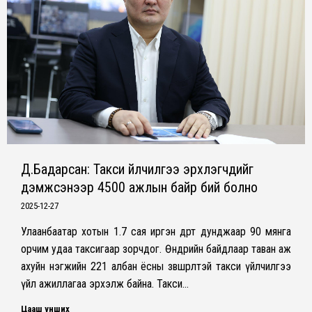
Д.Бадарсан: Такси үйлчилгээ эрхлэгчдийг
дэмжсэнээр 4500 ажлын байр бий болно
2025-12-27
Улаанбаатар хотын 1.7 сая иргэн өдөрт дунджаар 90 мянга
орчим удаа таксигаар зорчдог. Өнөөдрийн байдлаар таван аж
ахуйн нэгжийн 221 албан ёсны зөвшөөрөлтэй такси үйлчилгээ
үйл ажиллагаа эрхэлж байна. Такси…
Цааш унших