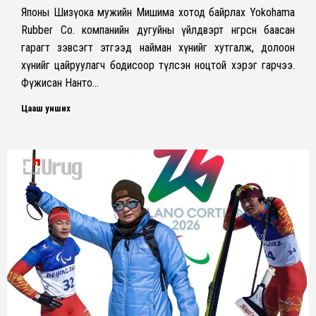
Японы Шизүока мужийн Мишима хотод байрлах Yokohama
Rubber Co. компанийн дугуйны үйлдвэрт өнгөрсөн баасан
гарагт зэвсэгт этгээд найман хүнийг хутгалж, долоон
хүнийг цайруулагч бодисоор түлсэн ноцтой хэрэг гарчээ.
Фүжисан Нанто…
Цааш унших