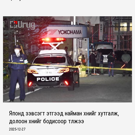
Японд зэвсэгт этгээд найман хүнийг хутгалж,
долоон хүнийг бодисоор түлжээ
2025-12-27