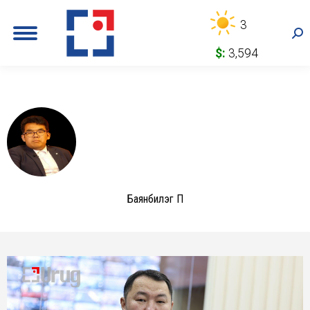
3
Sea
$:
3,594
Баянбилэг П