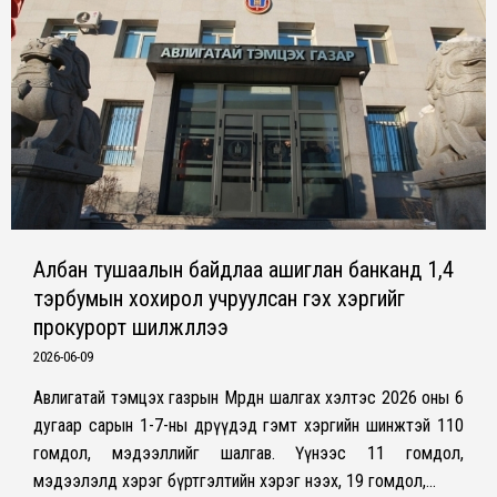
Албан тушаалын байдлаа ашиглан банканд 1,4
тэрбумын хохирол учруулсан гэх хэргийг
прокурорт шилжүүллээ
2026-06-09
Авлигатай тэмцэх газрын Мөрдөн шалгах хэлтэс 2026 оны 6
дугаар сарын 1-7-ны өдрүүдэд гэмт хэргийн шинжтэй 110
гомдол, мэдээллийг шалгав. Үүнээс 11 гомдол,
мэдээлэлд хэрэг бүртгэлтийн хэрэг нээх, 19 гомдол,…