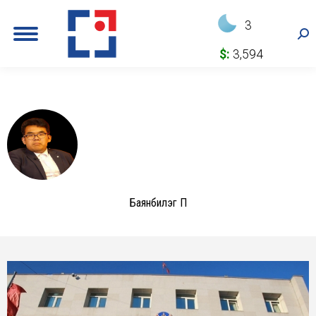
3
Sea
$:
3,594
Баянбилэг П