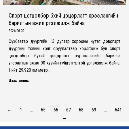
Спорт цогцолбор бүхий цэцэрлэгт хүрээлэнгийн
барилгын ажил үргэлжилж байна
2026-06-09
Сүхбаатар дүүргийн 13 дугаар хорооны нутаг дэвсгэрт
дүүргийн төсвийн хөрөнгө оруулалтаар хэрэгжиж буй спорт
цогцолбор бүхий цэцэрлэгт хүрээлэнгийн барилга
угсралтын ажил 90 хувийн гүйцэтгэлтэй үргэлжилж байна.
Нийт 29,920 ам метр…
Цааш унших
←
1
…
65
66
67
68
69
…
641
→