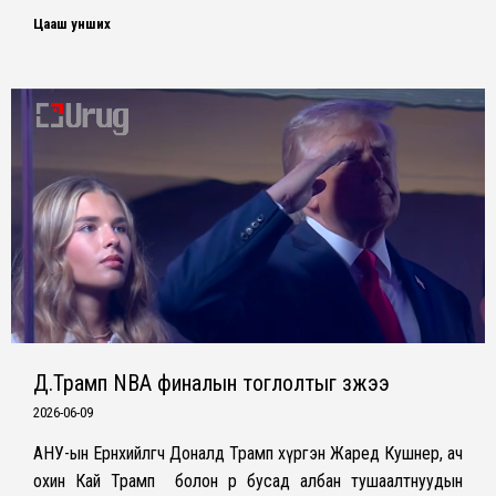
Цааш унших
Д.Трамп NBA финалын тоглолтыг үзжээ
2026-06-09
АНУ-ын Ерөнхийлөгч Доналд Трамп хүргэн Жаред Кушнер, ач
охин Кай Трамп болон өөр бусад албан тушаалтнуудын