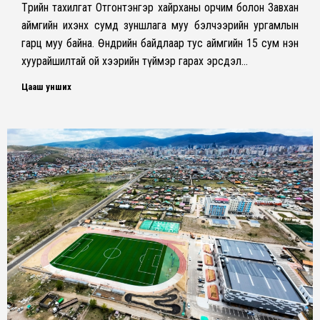
Төрийн тахилгат Отгонтэнгэр хайрханы орчим болон Завхан
аймгийн ихэнх сумд зуншлага муу бэлчээрийн ургамлын
гарц муу байна. Өнөөдрийн байдлаар тус аймгийн 15 сум нэн
хуурайшилтай ой хээрийн түймэр гарах эрсдэл…
Цааш унших