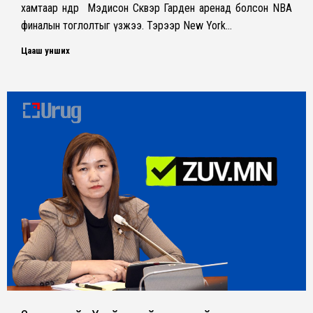
хамтаар өнөөдөр Мэдисон Сквэр Гарден аренад болсон NBA
финалын тоглолтыг үзжээ. Тэрээр New York…
Цааш унших