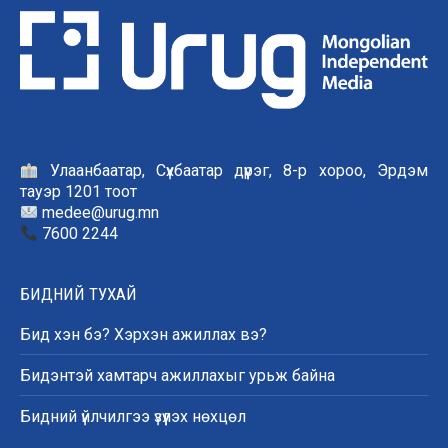
Улаанбаатар, Сүхбаатар дүүрэг, 8-р хороо, Эрдэм
тауэр 1201 тоот
medee@urug.mn
7600 2244
БИДНИЙ ТУХАЙ
Бид хэн бэ? Хэрхэн ажиллах вэ?
Бидэнтэй хамтарч ажиллахыг урьж байна
Бидний үйлчилгээ үзүүлэх нөхцөл