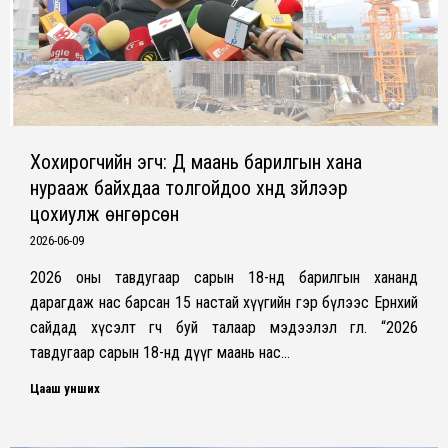
Хохирогчийн эгч: Дүү маань барилгын хана
нурааж байхдаа толгойдоо хүнд зүйлээр
цохиулж өнгөрсөн
2026-06-09
2026 оны тавдугаар сарын 18-нд барилгын хананд
дарагдаж нас барсан 15 настай хүүгийн гэр бүлээс Ерөнхий
сайдад хүсэлт өгч буй талаар мэдээлэл өглөө. “2026
тавдугаар сарын 18-нд дүүг маань нас…
Цааш унших