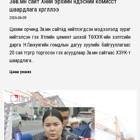
Зөв.мн сайт Хүний эрхийн үндэсний комисст
шаардлага хүргүүллээ
2026-06-09
Цахим орчинд Зөв.мн сайтад нийтлэгдсэн мэдээлэлд зураг
нийтэлсэн гэх Хөтлийн цемент шохой ТӨХХК-ийн хэлтсийн
дарга Н.Ганхуягийн гомдлын дагуу хуулийн байгууллагаас
20 сая төгрөгөөр торгосон гэх асуудлаар Зөв.мн сайтаас ХЭҮК-т
шаардлага…
Цааш унших