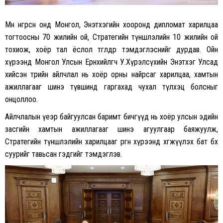
Мөн өнгөрсөн онд Монгол, Энэтхэгийн хооронд дипломат харилцаа
тогтоосны 70 жилийн ой, Стратегийн түншлэлийн 10 жилийн ой
тохиож, хоёр тал ёслол төгөлдөр тэмдэглэснийг дурдав. Ойн
хүрээнд Монгол Улсын Ерөнхийлөгч У.Хүрэлсүхийн Энэтхэг Улсад
хийсэн төрийн айлчлал нь хоёр орны найрсаг харилцаа, хамтын
ажиллагааг шинэ түвшинд гаргахад чухал түлхэц болсныг
онцоллоо.
Айлчлалын үеэр байгуулсан баримт бичгүүд нь хоёр улсын эдийн
засгийн хамтын ажиллагааг шинэ агуулгаар баяжуулж,
Стратегийн түншлэлийн харилцааг өргөн хүрээнд хөгжүүлэх бат бөх
суурийг тавьсан гэдгийг тэмдэглэв.