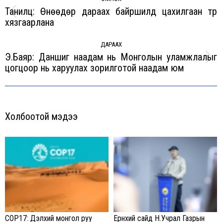
navigation
Танилц: Өнөөдөр дараах байршилд цахилгаан түр
Previous
хязгаарлана
post:
ДАРААХ
Э.Баяр: Даншиг наадам нь Монголын уламжлалыг
Next
цогцоор нь харуулах зорилготой наадам юм
post:
Холбоотой мэдээ
COP17: Дэлхий монгол руу
Ерөнхий сайд Н.Учрал Газрын