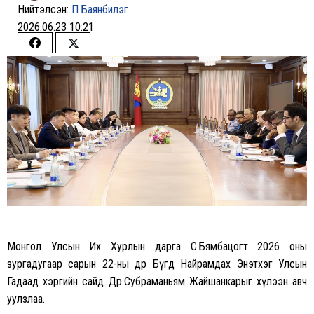
Нийтэлсэн:
П Баянбилэг
2026.06.23 10:21
Share
Share
on
on
Facebook
Twitter
Монгол Улсын Их Хурлын дарга С.Бямбацогт 2026 оны
зургадугаар сарын 22-ны өдөр Бүгд Найрамдах Энэтхэг Улсын
Гадаад хэргийн сайд Др.Субраманьям Жайшанкарыг хүлээн авч
уулзлаа.