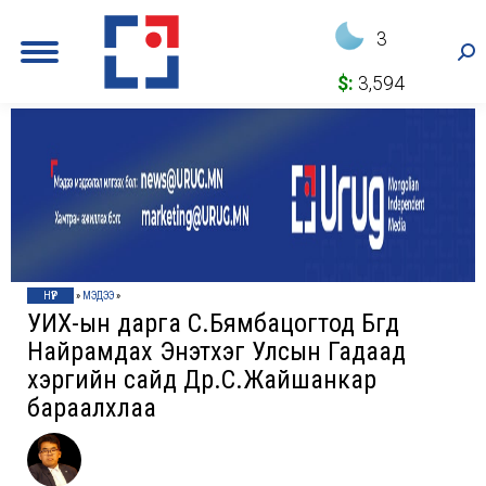
3
Sea
$:
3,594
НҮҮР
»
МЭДЭЭ
»
УИХ-ын дарга С.Бямбацогтод Бүгд
Найрамдах Энэтхэг Улсын Гадаад
хэргийн сайд Др.С.Жайшанкар
бараалхлаа