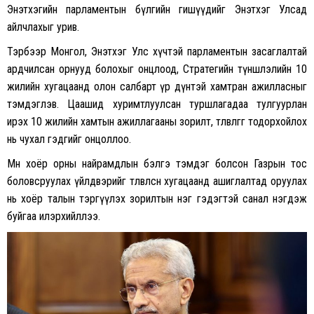
Энэтхэгийн парламентын бүлгийн гишүүдийг Энэтхэг Улсад
айлчлахыг урив.
Тэрбээр Монгол, Энэтхэг Улс хүчтэй парламентын засаглалтай
ардчилсан орнууд болохыг онцлоод, Стратегийн түншлэлийн 10
жилийн хугацаанд олон салбарт үр дүнтэй хамтран ажилласныг
тэмдэглэв. Цаашид хуримтлуулсан туршлагадаа тулгуурлан
ирэх 10 жилийн хамтын ажиллагааны зорилт, төлөвлөгөөг тодорхойлох
нь чухал гэдгийг онцоллоо.
Мөн хоёр орны найрамдлын бэлгэ тэмдэг болсон Газрын тос
боловсруулах үйлдвэрийг төлөвлөсөн хугацаанд ашиглалтад оруулах
нь хоёр талын тэргүүлэх зорилтын нэг гэдэгтэй санал нэгдэж
буйгаа илэрхийллээ.