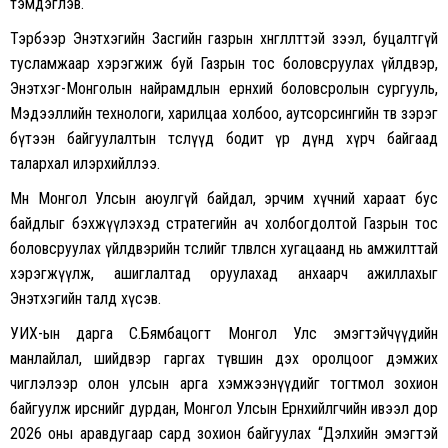
тэмдэглэв.
Тэрбээр Энэтхэгийн Засгийн газрын хөнгөлөлттэй зээл, буцалтгүй
тусламжаар хэрэгжиж буй Газрын тос боловсруулах үйлдвэр,
Энэтхэг-Монголын найрамдлын ерөнхий боловсролын сургууль,
Мэдээллийн технологи, харилцаа холбоо, аутсорсингийн төв зэрэг
бүтээн байгуулалтын төслүүд бодит үр дүнд хүрч байгаад
талархал илэрхийллээ.
Мөн Монгол Улсын аюулгүй байдал, эрчим хүчний хараат бус
байдлыг бэхжүүлэхэд стратегийн ач холбогдолтой Газрын тос
боловсруулах үйлдвэрийн төслийг төлөвлөсөн хугацаанд нь амжилттай
хэрэгжүүлж, ашиглалтад оруулахад анхаарч ажиллахыг
Энэтхэгийн талд хүсэв.
УИХ-ын дарга С.Бямбацогт Монгол Улс эмэгтэйчүүдийн
манлайлал, шийдвэр гаргах түвшин дэх оролцоог дэмжих
чиглэлээр олон улсын арга хэмжээнүүдийг тогтмол зохион
байгуулж ирснийг дурдан, Монгол Улсын Ерөнхийлөгчийн ивээл дор
2026 оны аравдугаар сард зохион байгуулах “Дэлхийн эмэгтэй