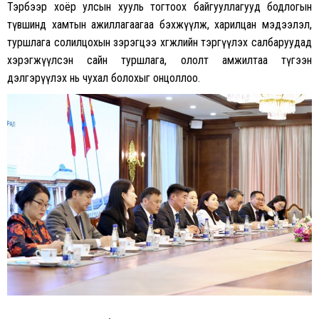
Тэрбээр хоёр улсын хууль тогтоох байгууллагууд бодлогын
түвшинд хамтын ажиллагаагаа бэхжүүлж, харилцан мэдээлэл,
туршлага солилцохын зэрэгцээ хөгжлийн тэргүүлэх салбаруудад
хэрэгжүүлсэн сайн туршлага, ололт амжилтаа түгээн
дэлгэрүүлэх нь чухал болохыг онцоллоо.