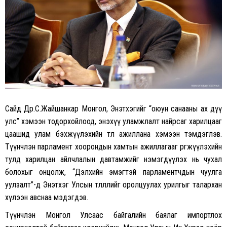
Сайд Др.С.Жайшанкар Монгол, Энэтхэгийг “оюун санааны ах дүү
улс” хэмээн тодорхойлоод, энэхүү уламжлалт найрсаг харилцааг
цаашид улам бэхжүүлэхийн төлөө ажиллана хэмээн тэмдэглэв.
Түүнчлэн парламент хоорондын хамтын ажиллагааг өргөжүүлэхийн
тулд харилцан айлчлалын давтамжийг нэмэгдүүлэх нь чухал
болохыг онцолж, “Дэлхийн эмэгтэй парламентчдын чуулга
уулзалт”-д Энэтхэг Улсын төлөөллийг оролцуулах урилгыг талархан
хүлээн авснаа мэдэгдэв.
Түүнчлэн Монгол Улсаас байгалийн баялаг импортлох