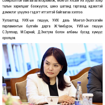
сонирхолтой байгаагаа илэрхийлж, Монгол Улсын Их Хурал хоёр
талын харилцааг бэхжүүлэх, шинэ шатанд гаргахад идэвхтэй
дэмжлэг үзүүлнэ гэдэгт итгэлтэй байгаагаа хэллээ.
Уулзалтад УИХ-ын гишүүн, УИХ дахь Монгол-Энэтхэгийн
парламентын бүлгийн дарга Ж.Чинбүрэн, УИХ-ын гишүүн
С.Зулпхар, М.Сарнай, Д.Энхтуяа болон албаны бусад хүмүүс
оролцов.