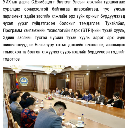
УИХ-ын дарга С.Бямбацогт Энэтхэг Улсын хөгжлийн туршлагаас
суралцах сонирхолтой байгаагаа илэрхийлээд, тус улсын
парламент эдийн засгийн хөгжлийн эрх зүйн орчныг бүрдүүлэхэд
чухал үүрэг гүйцэтгэсэн болохыг тэмдэглэв. Тухайлбал,
Программ хангамжийн технологийн парк (STPI)-ийн тухай хууль,
Эдийн засгийн тусгай бүсийн тухай хууль зэрэг эрх зүйн
шинэчлэлүүд нь Бенгалуру хотыг дэлхийн технологи, инновацын
томоохон төв болгон хөгжүүлэх суурь нөхцөлийг бүрдүүлсэн гэдгийг
тодотгов.