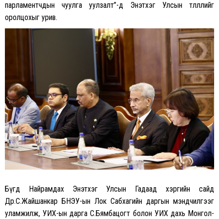
парламентчдын чуулга уулзалт”-д Энэтхэг Улсын төлөөллийг
оролцохыг урив.
Бүгд Найрамдах Энэтхэг Улсын Гадаад хэргийн сайд
Др.С.Жайшанкар БНЭУ-ын Лок Сабхагийн даргын мэндчилгээг
уламжилж, УИХ-ын дарга С.Бямбацогт болон УИХ дахь Монгол-