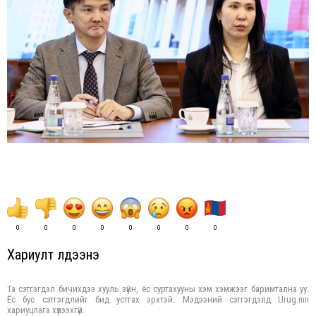
0
0
0
0
0
0
0
0
Хариулт үлдээнэ үү
Та сэтгэгдэл бичихдээ хууль зүйн, ёс суртахууны хэм хэмжээг баримтална уу.
Ёс бус сэтгэгдлийг бид устгах эрхтэй. Мэдээний сэтгэгдэлд Urug.mn
хариуцлага хүлээхгүй.