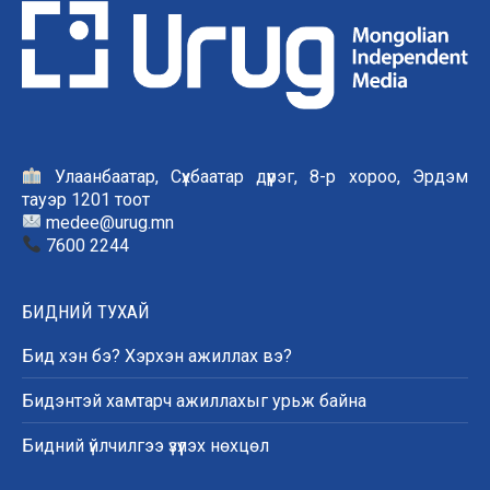
Улаанбаатар, Сүхбаатар дүүрэг, 8-р хороо, Эрдэм
тауэр 1201 тоот
medee@urug.mn
7600 2244
БИДНИЙ ТУХАЙ
Бид хэн бэ? Хэрхэн ажиллах вэ?
Бидэнтэй хамтарч ажиллахыг урьж байна
Бидний үйлчилгээ үзүүлэх нөхцөл