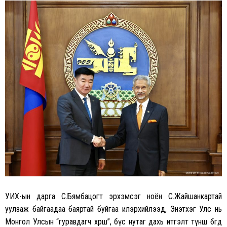
УИХ-ын дарга С.Бямбацогт эрхэмсэг ноён С.Жайшанкартай
уулзаж байгаадаа баяртай буйгаа илэрхийлээд, Энэтхэг Улс нь
Монгол Улсын “гуравдагч хөрш”, бүс нутаг дахь итгэлт түнш бөгөөд