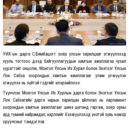
УИХ-ын дарга С.Бямбацогт хоёр улсын харилцааг хөгжүүлэхэд
хууль тогтоох дээд байгууллагуудын хамтын ажиллагаа чухал
үүрэгтэйг онцолж, Монгол Улсын Их Хурал болон Энэтхэг Улсын
Лок Сабха хоорондын хамтын ажиллагааг улам өргөжүүлэн
хөгжүүлэх нь зүйтэй гэдгийг илэрхийллээ.
Түүнчлэн Монгол Улсын Их Хурлын дарга болон Энэтхэг Улсын
Лок Сабхагийн дарга нарын харилцан айлчлал нь парламент
хоорондын хамтын ажиллагааг шинэ шатанд гаргаж, хоёр орны
ард түмний найрамдал, нөхөрлөлийг бэхжүүлэхэд үнэтэй хувь нэмэр
оруулсныг тэмдэглэв.