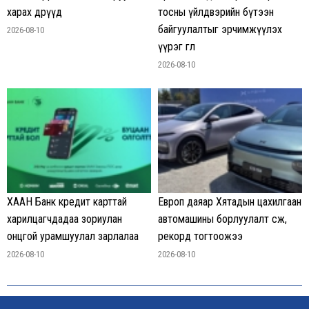
харах өдрүүд
тосны үйлдвэрийн бүтээн
байгуулалтыг эрчимжүүлэх
2026-08-10
үүрэг өглөө
2026-08-10
ХААН Банк кредит карттай
Европ даяар Хятадын цахилгаан
харилцагчдадаа зориулан
автомашины борлуулалт өсөж,
онцгой урамшуулал зарлалаа
рекорд тогтоожээ
2026-08-10
2026-08-10