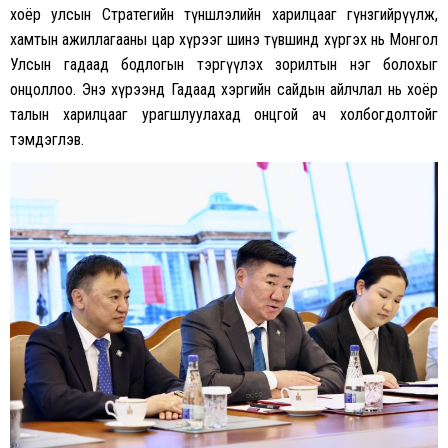
хоёр улсын Стратегийн түншлэлийн харилцааг гүнзгийрүүлж,
хамтын ажиллагааны цар хүрээг шинэ түвшинд хүргэх нь Монгол
Улсын гадаад бодлогын тэргүүлэх зорилтын нэг болохыг
онцоллоо. Энэ хүрээнд Гадаад хэргийн сайдын айлчлал нь хоёр
талын харилцааг урагшлуулахад онцгой ач холбогдолтойг
тэмдэглэв.