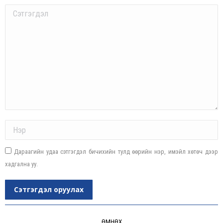
Comment
Name *
Дараагийн удаа сэтгэгдэл бичихийн тулд өөрийн нэр, имэйл хөтөч дээр
хадгална уу.
Сэтгэгдэл оруулах
Post
ӨМНӨХ