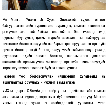
Мөн Монгол Улсын Их Хурал Энэтхэгийн хууль тогтоох
байгууллагын сайн туршлагаас суралцаж, хамтын ажиллагааг
өргөжүүлэх хүсэлтэй байгааг илэрхийлэв. Энэ хүрээнд хүнд
суртлыг бууруулах, цахим өгөгдлийн хамгаалалтыг сайжруулах,
технологи болон санхүүгийн салбарын хөрөнгө оруулалтын эрх зүйн
орчныг боловсронгуй болгох, залуу үеийг хиймэл оюун ухаанд
суурилсан эдийн засагт бэлтгэх, парламентын дижитал
шилжилтийг эрчимжүүлэх чиглэлээр эрх зүйн шинэчлэлүүдийг
хэрэгжүүлэхээр ажиллаж буйгаа танилцууллаа.
Газрын тос боловсруулах үйлдвэрийг хугацаанд нь
ашиглалтад оруулахын чухлыг тэмдэглэв
УИХ-ын дарга С.Бямбацогт хоёр улсын эдийн засгийн хамтын
ажиллагааны хүрээнд хэрэгжиж буй томоохон төслүүд Монгол
Улсын хөгжилд чухал ач холбогдолтойг уулзалтын үеэр