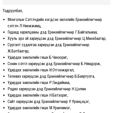
Тодруулбал,
Монголын Сэтгүүлчдийн нэгдсэн эвлэлийн Ерөнхийлөгчөөр
сэтгүүлч Л.Нинжжамц,
Гадаад харилцааны дэд Ерөнхийлөгчөөр Г.Байгальмаа,
Хууль эрх зүй хариуцсан дэд Ерөнхийлөгчөөр Ц.Мөнхбаатар,
Сургалт судалгаа хариуцсан дэд Ерөнхийлөгчөөр
Ж.Батбаатар,
Удирдах зөвлөлийн гишүүн Б.Чинзориг,
Сонин сэтгүүл хариуцсан дэд Ерөнхийлөгчөөр Б.Нямдорж,
Удирдах зөвлөлийн гишүүн И.Отгонжаргал,
Телевиз хариуцсан дэд Ерөнхийлөгчөөр Б.Баяртулга,
Удирдах зөвлөлийн гишүүн Р.Гандиймаа,
Радио хариуцсан дэд Ерөнхийлөгчөөр Н.Цэлмүүн
Удирдах зөвлөлийн гишүүн Н.Батзориг,
Сайт хариуцсан дэд Ерөнхийлөгчөөр У.Уранцэцэг,
Удирдах зөвлөлийн гишүүн М.Уранчимэг,