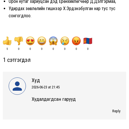
Орон нутаг хариуцсан дэд Ерөнхийлөгчөөр Д.Дэлгэрмаа,
Удирдах зөвлөлийн гишүүнээр Х.Эрдэнэбулган нар тус тус
сонгогдлоо.
5
0
0
0
0
0
0
0
1 сэтгэгдэл
Худ
2026-06-23 at 21:45
says:
Худалдагдсан гарууд
Reply