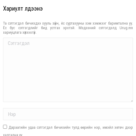
Хариулт үлдээнэ үү
Та сэтгэгдэл бичихдээ хууль зүйн, ёс суртахууны хэм хэмжээг баримтална уу.
Ёс бус сэтгэгдлийг бид устгах эрхтэй. Мэдээний сэтгэгдэлд Urug.mn
хариуцлага хүлээхгүй.
Comment
Name *
Дараагийн удаа сэтгэгдэл бичихийн тулд өөрийн нэр, имэйл хөтөч дээр
хадгална уу.