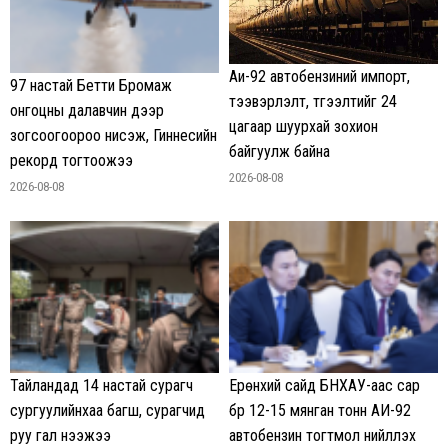
Аи-92 автобензиний импорт,
97 настай Бетти Бромаж
тээвэрлэлт, түгээлтийг 24
онгоцны далавчин дээр
цагаар шуурхай зохион
зогсоогоороо нисэж, Гиннесийн
байгуулж байна
рекорд тогтоожээ
2026-08-08
2026-08-08
Тайландад 14 настай сурагч
Ерөнхий сайд БНХАУ-аас сар
сургуулийнхаа багш, сурагчид
бүр 12-15 мянган тонн АИ-92
руу гал нээжээ
автобензин тогтмол нийлүүлэх