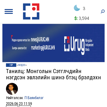
3
Sea
$:
3,594
НҮҮР
»
МЭДЭЭ
»
Танилц: Монголын Сэтгүүлчдийн
нэгдсэн эвлэлийн шинэ бүтэц бүрэлдэхүүн
Нийтэлсэн:
П Баянбилэг
2026.06.23 11:59