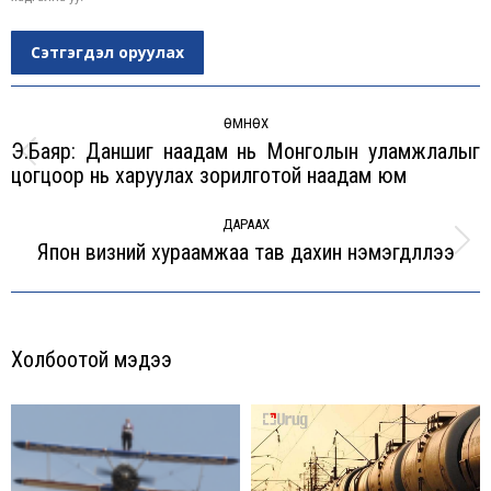
Сэтгэгдэл оруулах
Post
navigation
ӨМНӨХ
Э.Баяр: Даншиг наадам нь Монголын уламжлалыг
Previous
цогцоор нь харуулах зорилготой наадам юм
post:
ДАРААХ
Япон визний хураамжаа тав дахин нэмэгдүүллээ
Next
post:
Холбоотой мэдээ