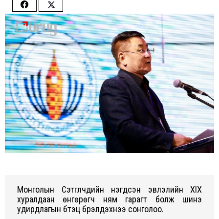
Share
Share
on
on
Facebook
Twitter
Монголын Сэтгүүлчдийн нэгдсэн эвлэлийн XIX
хуралдаан өнгөрөгч ням гарагт болж шинэ
удирдлагын бүтэц бүрэлдэхүүнээ сонголоо.