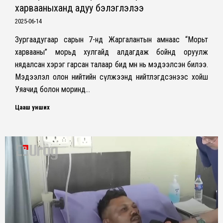
харвааныханд адуу бэлэглэлээ
2025-06-14
Зургаадугаар сарын 7-нд Жаргалантын амнаас “Морьт
харвааны” морьд хулгайд алдагдаж бойнд оруулж
нядалсан хэрэг гарсан талаар бид өмнө нь мэдээлсэн билээ.
Мэдээлэл олон нийтийн сүлжээнд нийтлэгдсэнээс хойш
Уяачид болон моринд…
Цааш унших