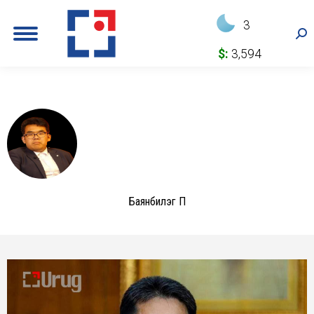
3
Sea
$:
3,594
Баянбилэг П