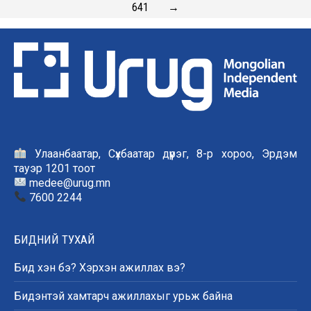
641
→
Улаанбаатар, Сүхбаатар дүүрэг, 8-р хороо, Эрдэм
тауэр 1201 тоот
medee@urug.mn
7600 2244
БИДНИЙ ТУХАЙ
Бид хэн бэ? Хэрхэн ажиллах вэ?
Бидэнтэй хамтарч ажиллахыг урьж байна