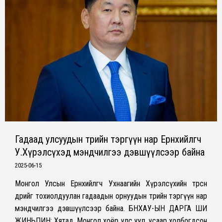
Гадаад улсуудын төрийн тэргүүн нар Ерөнхийлөгч
У.Хүрэлсүхэд мэндчилгээ дэвшүүлсээр байна
2025-06-15
Монгол Улсын Ерөнхийлөгч Ухнаагийн Хүрэлсүхийн төрсөн
өдрийг тохиолдуулан гадаадын орнуудын төрийн тэргүүн нар
мэндчилгээ дэвшүүлсээр байна. БНХАУ-ЫН ДАРГА ШИ
ЖИНЬПИН: Хятад, Монгол хоёр улс уул, усаар холбогдсон