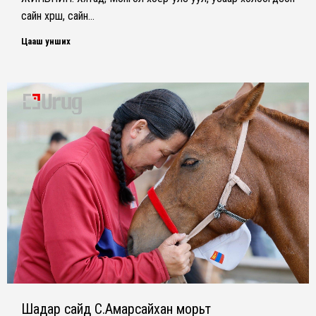
сайн хөрш, сайн…
Цааш унших
Шадар сайд С.Амарсайхан морьт