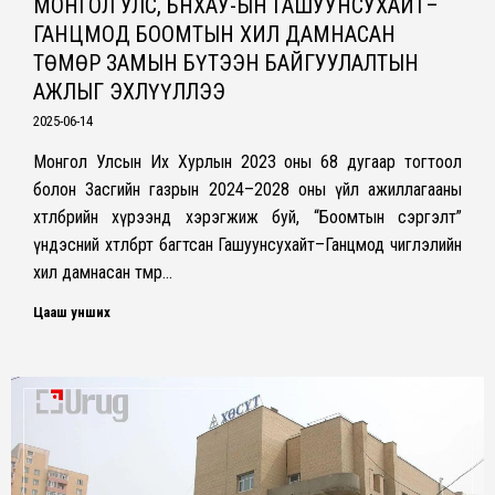
МОНГОЛ УЛС, БНХАУ-ЫН ГАШУУНСУХАЙТ–
ГАНЦМОД БООМТЫН ХИЛ ДАМНАСАН
ТӨМӨР ЗАМЫН БҮТЭЭН БАЙГУУЛАЛТЫН
АЖЛЫГ ЭХЛҮҮЛЛЭЭ
2025-06-14
Монгол Улсын Их Хурлын 2023 оны 68 дугаар тогтоол
болон Засгийн газрын 2024–2028 оны үйл ажиллагааны
хөтөлбөрийн хүрээнд хэрэгжиж буй, “Боомтын сэргэлт”
үндэсний хөтөлбөрт багтсан Гашуунсухайт–Ганцмод чиглэлийн
хил дамнасан төмөр…
Цааш унших