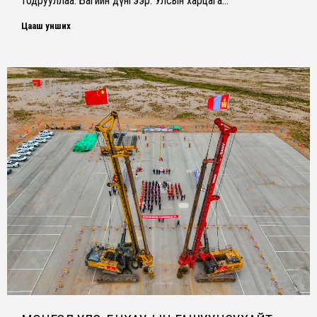
тодрууллаа. Багийн дүнгээр: Улсын харцага…
Цааш унших