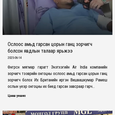
Ослоос амьд гарсан цорын ганц зорчигч
болсон явдлын талаар ярьжээ
2025-06-14
Өнгөрсөн мягмар гарагт Энэтхэгийн Air India компанийн
зорчигч тээврийн онгоцны ослоос амьд гарсан цорын ганц
зорчигч болох Их Британийн иргэн Вишвашкумар Рамеш
ослын үеэр онгоцны их биед гарсан завсраар гарч…
Цааш унших