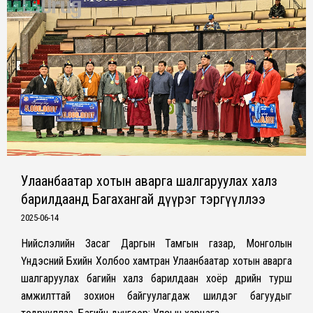
Улаанбаатар хотын аварга шалгаруулах халз
барилдаанд Багахангай дүүрэг тэргүүллээ
2025-06-14
Нийслэлийн Засаг Даргын Тамгын газар, Монголын
Үндэсний Бөхийн Холбоо хамтран Улаанбаатар хотын аварга
шалгаруулах багийн халз барилдаан хоёр өдрийн турш
амжилттай зохион байгуулагдаж шилдэг багуудыг