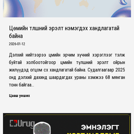
Цөмийн түлшний эрэлт нэмэгдэх хандлагатай
байна
2026-01-12
Дэлхий нийтээрээ цөмийн эрчим хүчний хэрэглээг тэлж
буйтай холбоотойгоор цөмийн түлшний эрэлт ойрын
жилүүдэд огцом өсөх хандлагатай байна. Судалгаагаар 2025
онд дэлхий дахинд шаардагдах ураны хэмжээ 68 мянган
тонн байгаа…
Цааш унших