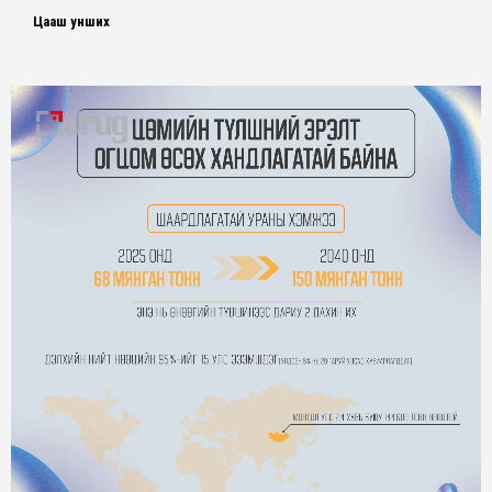
Цааш унших