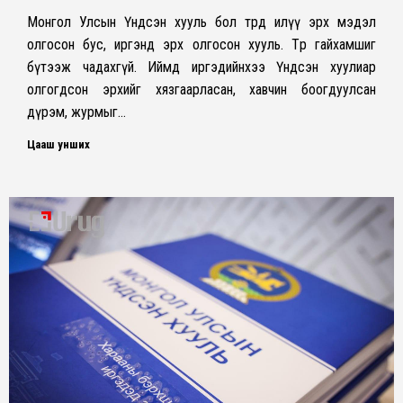
Монгол Улсын Үндсэн хууль бол төрд илүү эрх мэдэл
олгосон бус, иргэнд эрх олгосон хууль. Төр гайхамшиг
бүтээж чадахгүй. Иймд иргэдийнхээ Үндсэн хуулиар
олгогдсон эрхийг хязгаарласан, хавчин боогдуулсан
дүрэм, журмыг…
Цааш унших