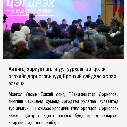
Авлига, хариуцлагагүй уул уурхайг цэгцэлж
өгөхийг дорноговьчууд Ерөнхий сайдаас хүслээ
2026-01-12
Монгол Улсын Ерөнхий сайд Г.Занданшатар Дорноговь
аймгийн Сайншанд суманд иргэдтэй уулзлаа. Уулзалтад
тус аймгийн 14 сумаас иргэдийн төлөөлөл оролцов. Дорноговь
аймагт цэгцрэх хөдөлгөөн өрнүүлж буйд иргэд талархал
илэрхийлээд, олон салбарт…