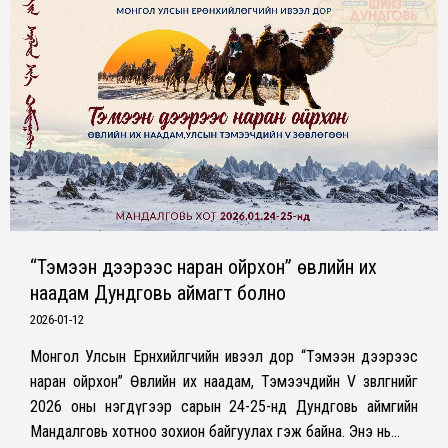
“Тэмээн дээрээс наран ойрхон” өвлийн их
наадам Дундговь аймагт болно
2026-01-12
Монгол Улсын Ерөнхийлөгчийн ивээл дор “Тэмээн дээрээс
наран ойрхон” Өвлийн их наадам, Тэмээчдийн V зөвлөгөөнийг
2026 оны нэгдүгээр сарын 24-25-нд Дундговь аймгийн
Мандалговь хотноо зохион байгуулах гэж байна. Энэ нь…