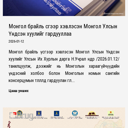
Монгол брайль үсгээр хэвлэсэн Монгол Улсын
Үндсэн хуулийг гардууллаа
2026-01-12
Монгол брайль үсгээр хэвлэсэн Монгол Улсын Үндсэн
хуулийг Улсын Их Хурлын дарга Н.Учрал өнөөдөр /2026.01.12/
танилцуулж, дээжийг нь Монголын хараагүйчүүдийн
үндэсний холбоо болон Монголын номын сангийн
консерцумын төлөөлөлд гардуулан өглөө.…
Цааш унших