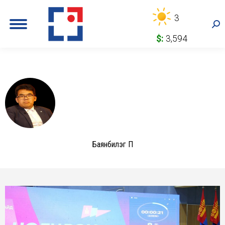
3
Sea
$:
3,594
Баянбилэг П