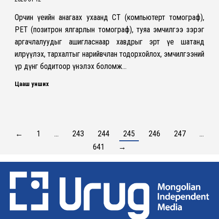
Орчин үеийн анагаах ухаанд CT (компьютерт томограф),
PET (позитрон ялгарлын томограф), туяа эмчилгээ зэрэг
аргачлалуудыг ашигласнаар хавдрыг эрт үе шатанд
илрүүлэх, тархалтыг нарийвчлан тодорхойлох, эмчилгээний
үр дүнг бодитоор үнэлэх боломж…
Цааш унших
←
1
…
243
244
245
246
247
…
641
→