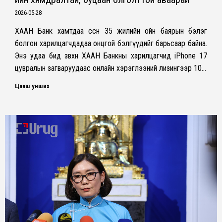
2026-05-28
ХААН Банк хамтдаа өссөн 35 жилийн ойн баярын бэлэг
болгон харилцагчдадаа онцгой бэлгүүдийг барьсаар байна.
Энэ удаа бид зөвхөн ХААН Банкны харилцагчид iPhone 17
цувралын загваруудаас онлайн хэрэглээний лизингээр 10…
Цааш унших