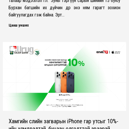
талаар мэдээлэл өглөө. “Зуны тэргүүн сарын шинийн 15 буюу
Бурхан багшийн их дүйчин өдөр энэ ням гарагт зохион
байгуулагдах гэж байна. Эрт…
Цааш унших
Хамгийн сүүлийн загварын iPhone гар утсыг 10%-
ийн хямдралтай, буцаан олголттой аваарай