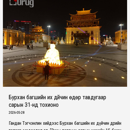
Бурхан багшийн их дүйчин өдөр тавдугаар
сарын 31-нд тохионо
2026-05-28
Гандан Тэгчэнлин хийдээс Бурхан багшийн их дүйчин өдрийн