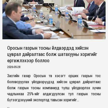
Оросын газрын тосны үйлдвэрүүдэд хийсэн
цуврал дайралтаас болж шатахууны хоригийг
өргөжүүлэхээр боллоо
2026-05-28
Засгийн газар Оросын төв хэсэгт орших газрын тос
боловсруулах үйлдвэрүүдэд хийсэн цуврал дайралтаас
болж газрын тосны компаниуд түлш үйлдвэрлэх хүчин
чадлынхаа 25%-ийг алдагдуулсан тул газрын тосны
бүтээгдэхүүний экспортод тавьсан хоригийг…