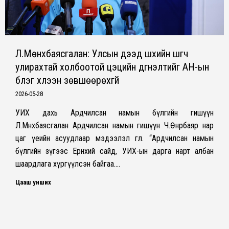
Л.Мөнхбаясгалан: Улсын дээд шүүхийн шүүгч
улирахтай холбоотой цэцийн дүгнэлтийг АН-ын
бүлэг хүлээн зөвшөөрөхгүй
2026-05-28
УИХ дахь Ардчилсан намын бүлгийн гишүүн
Л.Мөнхбаясгалан Ардчилсан намын гишүүн Ч.Өнөрбаяр нар
цаг үеийн асуудлаар мэдээлэл өглөө. “Ардчилсан намын
бүлгийн зүгээс Ерөнхий сайд, УИХ-ын дарга нарт албан
шаардлага хүргүүлсэн байгаа.…
Цааш унших