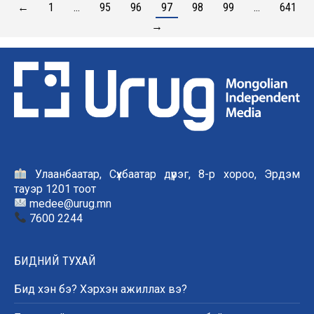
←
1
…
95
96
97
98
99
…
641
→
Улаанбаатар, Сүхбаатар дүүрэг, 8-р хороо, Эрдэм
тауэр 1201 тоот
medee@urug.mn
7600 2244
БИДНИЙ ТУХАЙ
Бид хэн бэ? Хэрхэн ажиллах вэ?