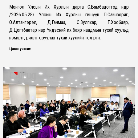
Монгол Улсын Их Хурлын дарга С.Бямбацогтод өнөөдөр
/2026.05.28/ Улсын Их Хурлын гишүүн П.Сайнзориг,
О.Алтангэрэл, Д.Ганмаа, С.Зулпхар, Г.Хосбаяр,
Д.Цогтбаатар нар Үндэсний их баяр наадмын тухай хуульд
нэмэлт, өөрчлөлт оруулах тухай хуулийн төсөл өргөн…
Цааш унших