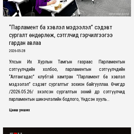
“Парламент ба хэвлэл мэдээлэл” сэдэвт
сургалт өндөрлөж, сэтгүүлчид гэрчилгээгээ
гардан авлаа
2026-05-28
Улсын Их Хурлын Тамгын газраас Парламентын
сэтгүүлчдийн холбоо, парламентын сэтгүүлчдийн
“Алтангадас” клубтэй хамтран “Парламент ба хэвлэл
мэдээлэл” сэдэвт сургалтыг зохион байгууллаа. Өчигдөр
/2026.05.26/ эхэлсэн сургалтын эхний өдөр сэтгүүлчид
парламентын шинэчлэлийн бодлого, Үндсэн хууль…
Цааш унших