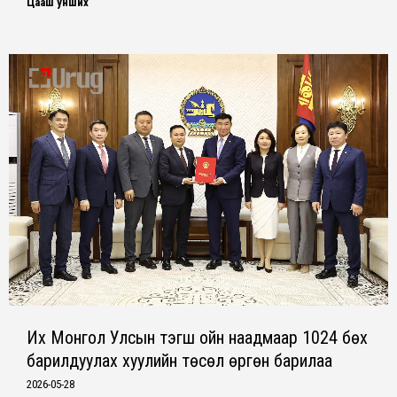
Цааш унших
Их Монгол Улсын тэгш ойн наадмаар 1024 бөх
барилдуулах хуулийн төсөл өргөн барилаа
2026-05-28