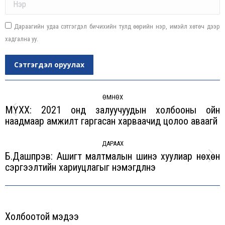
Дараагийн удаа сэтгэгдэл бичихийн тулд өөрийн нэр, имэйл хөтөч дээр
хадгална уу.
Сэтгэгдэл оруулах
Post
navigation
ӨМНӨХ
МҮХХ: 2021 онд залуучуудын холбооны ойн
Previous
наадмаар амжилт гаргасан харваачид цолоо аваагүй
post:
ДАРААХ
Б.Дашпүрэв: Ашигт малтмалын шинэ хуулиар нөхөн
Next
сэргээлтийн хариуцлагыг нэмэгдүүлнэ
post:
Холбоотой мэдээ