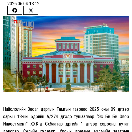
2026.06.04 13:12
Share
Share
on
on
Facebook
Twitter
Нийслэлийн Засаг даргын Тамгын газраас 2025 оны 09 дүгээр
сарын 18-ны өдрийн А/274 дүгээр тушаалаар “Эс Би Би Эвер
Инвестмент” ХХК-д Сүхбаатар дүүргийн 1 дүгээр хорооны нутаг
дэвсгэр, Сөүлийн гудамж, Улсын драмын эрдмийн театрын