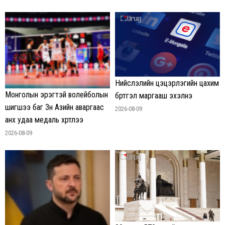
Нийслэлийн цэцэрлэгийн цахим
Монголын эрэгтэй волейболын
бүртгэл маргааш эхэлнэ
шигшээ баг Зүүн Азийн аваргаас
2026-08-09
анх удаа медаль хүртлээ
2026-08-09