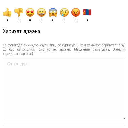
0
0
0
0
0
0
0
0
Хариулт үлдээнэ үү
Та сэтгэгдэл бичихдээ хууль зүйн, ёс суртахууны хэм хэмжээг баримтална уу.
Ёс бус сэтгэгдлийг бид устгах эрхтэй. Мэдээний сэтгэгдэлд Urug.mn
хариуцлага хүлээхгүй.
Comment
Name *