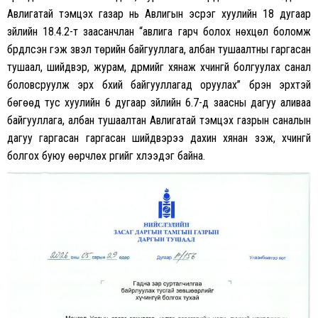
Авлигатай тэмцэх газар нь Авлигын эсрэг хуулийн 18 дугаар
зүйлийн 18.4.2-т заасанчлан “авлига гарч болох нөхцөл боломж
бүрдүүлсэн гэж үзвэл төрийн байгууллага, албан тушаалтны гаргасан
тушаал, шийдвэр, журам, дүрмийг хянаж хүчингүй болгуулах санал
боловсруулж эрх бүхий байгууллагад оруулах” бүрэн эрхтэй
бөгөөд тус хуулийн 6 дугаар зүйлийн 6.7-д заасны дагуу аливаа
байгууллага, албан тушаалтан Авлигатай тэмцэх газрын саналын
дагуу гаргасан гаргасан шийдвэрээ дахин хянан үзэж, хүчингүй
болгох буюу өөрчлөх үүргийг хүлээдэг байна.