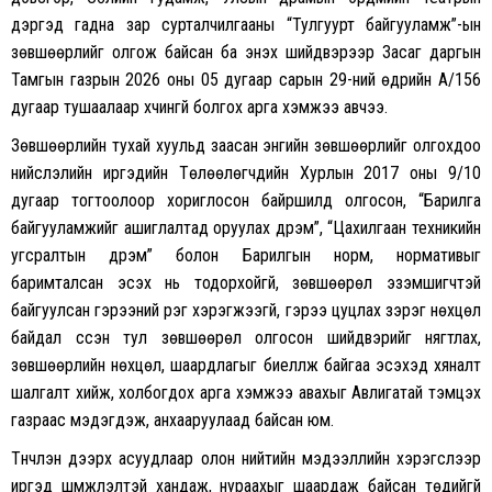
дэргэд гадна зар сурталчилгааны “Тулгуурт байгууламж”-ын
зөвшөөрлийг олгож байсан ба энэхүү шийдвэрээр Засаг даргын
Тамгын газрын 2026 оны 05 дугаар сарын 29-ний өдрийн А/156
дугаар тушаалаар хүчингүй болгох арга хэмжээ авчээ.
Зөвшөөрлийн тухай хуульд заасан энгийн зөвшөөрлийг олгохдоо
нийслэлийн иргэдийн Төлөөлөгчдийн Хурлын 2017 оны 9/10
дугаар тогтоолоор хориглосон байршилд олгосон, “Барилга
байгууламжийг ашиглалтад оруулах дүрэм”, “Цахилгаан техникийн
угсралтын дүрэм” болон Барилгын норм, нормативыг
баримталсан эсэх нь тодорхойгүй, зөвшөөрөл эзэмшигчтэй
байгуулсан гэрээний үүрэг хэрэгжээгүй, гэрээ цуцлах зэрэг нөхцөл
байдал үүссэн тул зөвшөөрөл олгосон шийдвэрийг нягтлах,
зөвшөөрлийн нөхцөл, шаардлагыг биелүүлж байгаа эсэхэд хяналт
шалгалт хийж, холбогдох арга хэмжээ авахыг Авлигатай тэмцэх
газраас мэдэгдэж, анхааруулаад байсан юм.
Түүнчлэн дээрх асуудлаар олон нийтийн мэдээллийн хэрэгслээр
иргэд шүүмжлэлтэй хандаж, нураахыг шаардаж байсан төдийгүй