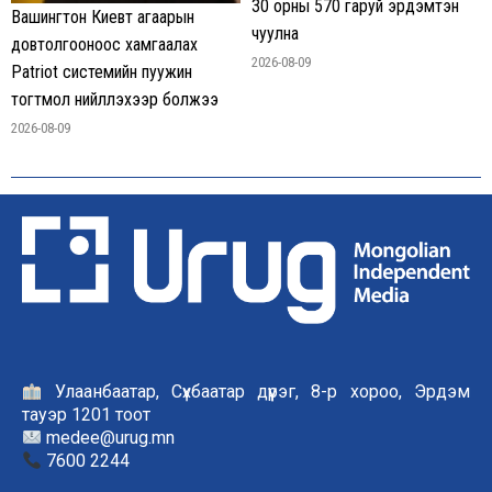
30 орны 570 гаруй эрдэмтэн
Вашингтон Киевт агаарын
чуулна
довтолгооноос хамгаалах
2026-08-09
Patriot системийн пуужин
тогтмол нийлүүлэхээр болжээ
2026-08-09
Улаанбаатар, Сүхбаатар дүүрэг, 8-р хороо, Эрдэм
тауэр 1201 тоот
medee@urug.mn
7600 2244