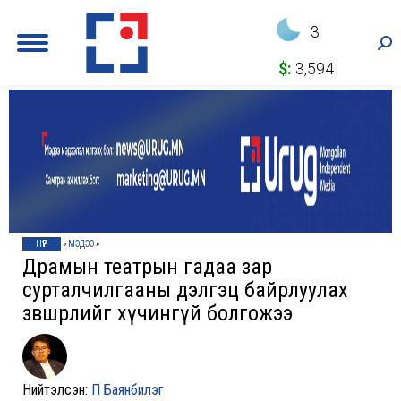
3
Sea
$:
3,594
НҮҮР
»
МЭДЭЭ
»
Драмын театрын гадаа зар
сурталчилгааны дэлгэц байрлуулах
зөвшөөрлийг хүчингүй болгожээ
Нийтэлсэн:
П Баянбилэг