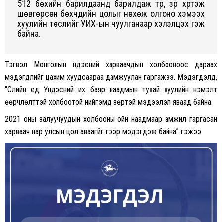
512 бөхийн барилдаанд барилдаж түрүү, үзүүр хүртэж
шөвгөрсөн бөхчүүдийн цолыг нөхөж олгоно хэмээх
хуулийн төслийг УИХ-ын чуулганаар хэлэлцэх гэж
байна.
Тэгвэл Монголын үндэсний харваачдын холбооноос дараах
мэдэгдлийг цахим хуудсаараа дамжуулан гаргажээ. Мэдэгдэлд,
“Сүүлийн үед Үндэсний их баяр наадмын тухай хуулийн нэмэлт
өөрчлөлттэй холбоотой нийгэмд зөрүүтэй мэдээлэл яваад байна.
2021 оны залуучуудын холбооны ойн наадмаар амжил гаргасан
харваач нар улсын цол аваагүйг үүгээр мэдэгдэж байна” гэжээ.