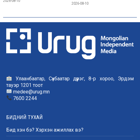
2026-08-10
2026-08-10
Улаанбаатар, Сүхбаатар дүүрэг, 8-р хороо, Эрдэм
тауэр 1201 тоот
medee@urug.mn
7600 2244
БИДНИЙ ТУХАЙ
Бид хэн бэ? Хэрхэн ажиллах вэ?