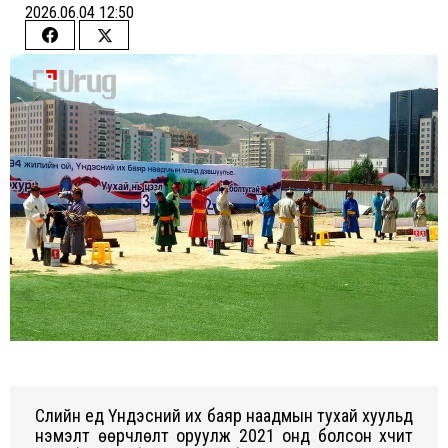
2026.06.04 12:50
Share
Share
on
on
Facebook
Twitter
Сүүлийн үед Үндэсний их баяр наадмын тухай хуульд
нэмэлт өөрчлөлт оруулж 2021 онд болсон хүчит