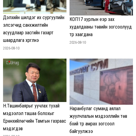
Дэлхийн шилдэг их сургуулийн
КОП17 хурлын үеэр зах
элсэгчид санхүүжилтийн
худалдааны төвийн зогсоолууд
асуудлаар засгийн газарт
түр хаагдана
шаардлага хүргүүлнэ
2026-08-10
2026-08-10
Н.Түвшинбаярыг уучлах тухай
Наранбулаг суманд аялал
мэдээлэл ташаа болохыг
жуулчлалын мэдээллийн төв
Ерөнхийлөгчийн Тамгын газраас
бүхий түр амрах зогсоол
мэдэгдэв
байгуулжээ