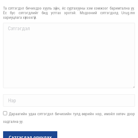
Та сэтгэгдэл бичихдээ хууль зүйн, ёс суртахууны хэм хэмжээг баримтална уу.
Ёс бус сэтгэгдлийг бид устгах эрхтэй. Мэдээний сэтгэгдэлд Urug.mn
хариуцлага хүлээхгүй.
Comment
Name *
Дараагийн удаа сэтгэгдэл бичихийн тулд өөрийн нэр, имэйл хөтөч дээр
хадгална уу.
Сэтгэгдэл оруулах