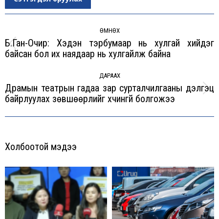
Post
navigation
ӨМНӨХ
Б.Ган-Очир: Хэдэн тэрбумаар нь хулгай хийдэг
Previous
байсан бол их наядаар нь хулгайлж байна
post:
ДАРААХ
Драмын театрын гадаа зар сурталчилгааны дэлгэц
Next
байрлуулах зөвшөөрлийг хүчингүй болгожээ
post:
Холбоотой мэдээ