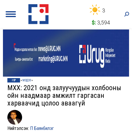
3
Sea
$:
3,594
НҮҮР
»
МЭДЭЭ
»
МҮХХ: 2021 онд залуучуудын холбооны
ойн наадмаар амжилт гаргасан
харваачид цолоо аваагүй
Нийтэлсэн:
П Баянбилэг