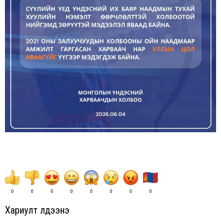
0
0
0
0
0
0
0
0
Хариулт үлдээнэ үү