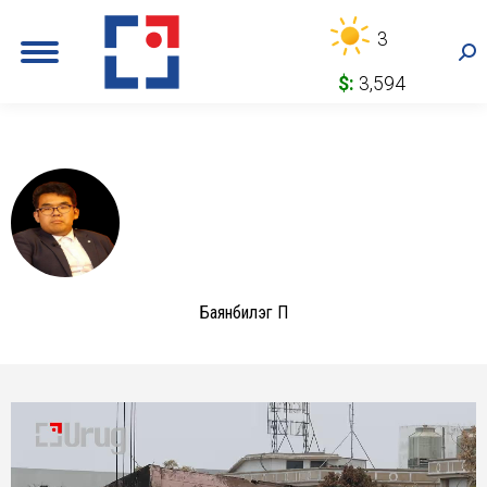
3
Sea
$:
3,594
Баянбилэг П