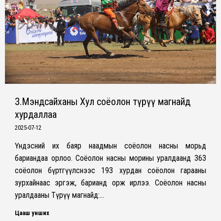
З.Мэндсайханы Хул соёолон түрүү магнайд
хурдаллаа
2025-07-12
Үндэсний их баяр наадмын соёолон насны морьд
бариандаа орлоо. Соёолон насны морины уралдаанд 363
соёолон бүртгүүлснээс 193 хурдан соёолон гарааны
зурхайнаас эргэж, барианд орж ирлээ. Соёолон насны
уралдааны Түрүү магнайд:…
Цааш унших