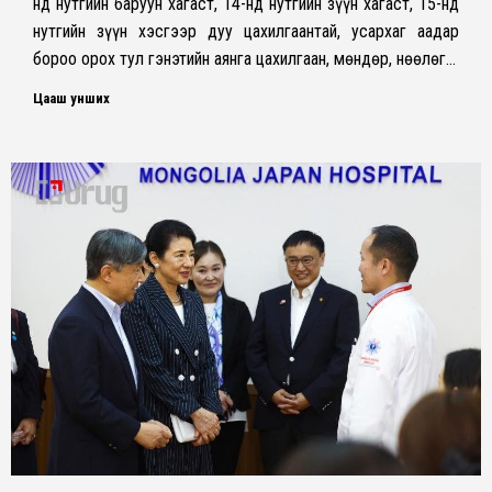
нд нутгийн баруун хагаст, 14-нд нутгийн зүүн хагаст, 15-нд
нутгийн зүүн хэсгээр дуу цахилгаантай, усархаг аадар
бороо орох тул гэнэтийн аянга цахилгаан, мөндөр, нөөлөг…
Цааш унших