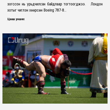
зогссон нь урьдчилсан байдлаар тогтоогджээ. Лондон
хотыг чиглэн хөөрсөн Boeing 787-8…
Цааш унших