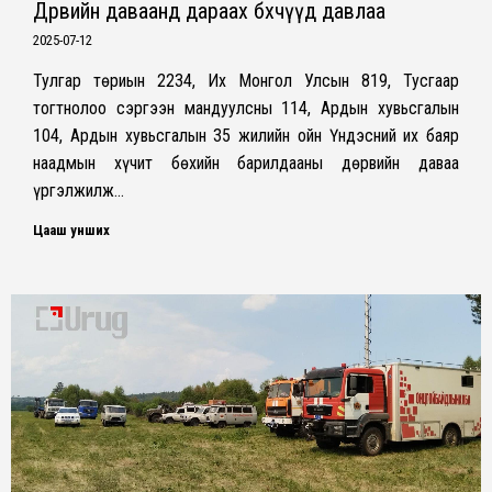
Дөрвийн даваанд дараах бөхчүүд давлаа
2025-07-12
Тулгар төриын 2234, Их Монгол Улсын 819, Тусгаар
тогтнолоо сэргээн мандуулсны 114, Ардын хувьсгалын
104, Ардын хувьсгалын 35 жилийн ойн Үндэсний их баяр
наадмын хүчит бөхийн барилдааны дөрвийн даваа
үргэлжилж…
Цааш унших