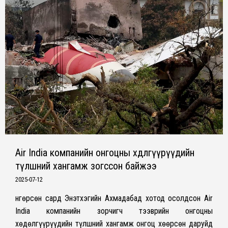
Air India компанийн онгоцны хөдөлгүүрүүдийн
түлшний хангамж зогссон байжээ
2025-07-12
Өнгөрсөн сард Энэтхэгийн Ахмадабад хотод осолдсон Air
India компанийн зорчигч тээврийн онгоцны
хөдөлгүүрүүдийн түлшний хангамж онгоц хөөрсөн даруйд