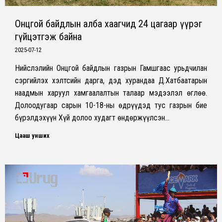
Онцгой байдлын алба хаагчид 24 цагаар үүрэг
гүйцэтгэж байна
2025-07-12
Нийслэлийн Онцгой байдлын газрын Гамшгаас урьдчилан
сэргийлэх хэлтсийн дарга, дэд хурандаа Д.Хатбаатарын
наадмын харуул хамгаалалтын талаар мэдээлэл өглөө.
Долоодугаар сарын 10-18-ны өдрүүдэд тус газрын бие
бүрэлдэхүүн Хүй долоо худагт өндөржүүлсэн…
Цааш унших