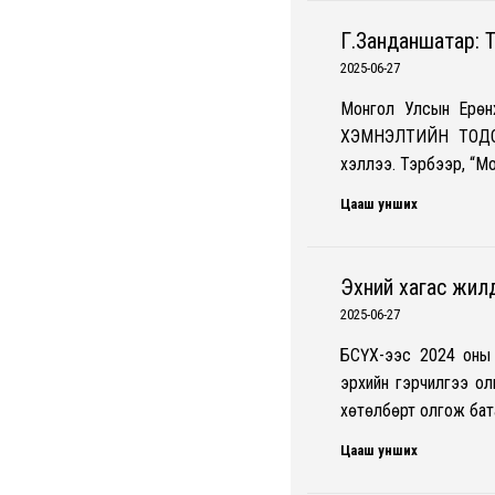
Г.Занданшатар: 
2025-06-27
Монгол Улсын Ерөн
ХЭМНЭЛТИЙН ТОДОТГ
хэллээ. Тэрбээр, “М
Цааш унших
Эхний хагас жил
2025-06-27
БСҮХ-ээс 2024 оны 
эрхийн гэрчилгээ ол
хөтөлбөрт олгож бат
Цааш унших