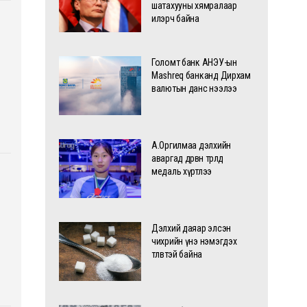
шатахууны хямралаар
илэрч байна
Голомт банк АНЭУ-ын
Mashreq банканд Дирхам
валютын данс нээлээ
А.Оргилмаа дэлхийн
аваргад дөрвөн төрөлд
медаль хүртлээ
Дэлхий даяар элсэн
чихрийн үнэ нэмэгдэх
төлөвтэй байна