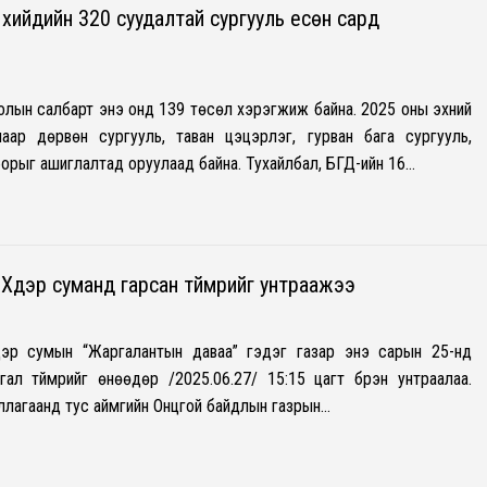
хийдийн 320 суудалтай сургууль есөн сард
о
лын салбарт энэ онд 139 төсөл хэрэгжиж байна. 2025 оны эхний
аар дөрвөн сургууль, таван цэцэрлэг, гурван бага сургууль,
орыг ашиглалтад оруулаад байна. Тухайлбал, БГД-ийн 16…
Хүдэр суманд гарсан түймрийг унтраажээ
дэр сумын “Жаргалантын даваа” гэдэг газар энэ сарын 25-нд
гал түймрийг өнөөдөр /2025.06.27/ 15:15 цагт бүрэн унтраалаа.
иллагаанд тус аймгийн Онцгой байдлын газрын…