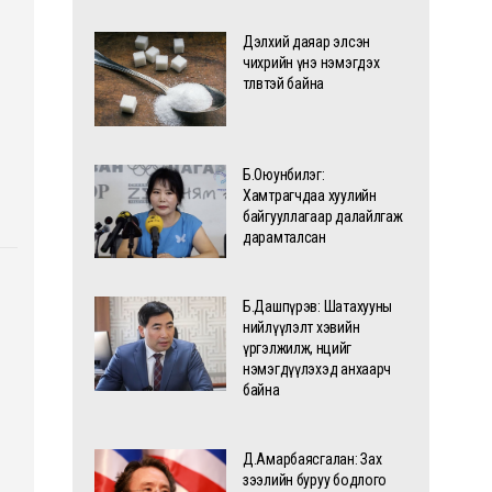
Дэлхий даяар элсэн
чихрийн үнэ нэмэгдэх
төлөвтэй байна
Б.Оюунбилэг:
Хамтрагчдаа хуулийн
байгууллагаар далайлгаж
дарамталсан
Б.Дашпүрэв: Шатахууны
нийлүүлэлт хэвийн
үргэлжилж, нөөцийг
нэмэгдүүлэхэд анхаарч
байна
Д.Амарбаясгалан: Зах
зээлийн буруу бодлого