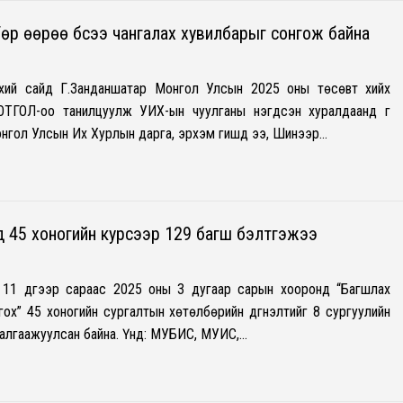
Төр өөрөө бүсээ чангалах хувилбарыг сонгож байна
хий сайд Г.Занданшатар Монгол Улсын 2025 оны төсөвт хийх
ОЛ-оо танилцуулж УИХ-ын чуулганы нэгдсэн хуралдаанд үг
онгол Улсын Их Хурлын дарга, эрхэм гишүүд ээ, Шинээр…
д 45 хоногийн курсээр 129 багш бэлтгэжээ
11 дүгээр сараас 2025 оны 3 дугаар сарын хооронд “Багшлах
гох” 45 хоногийн сургалтын хөтөлбөрийн дүгнэлтийг 8 сургуулийн
алгаажуулсан байна. Үүнд: МУБИС, МУИС,…