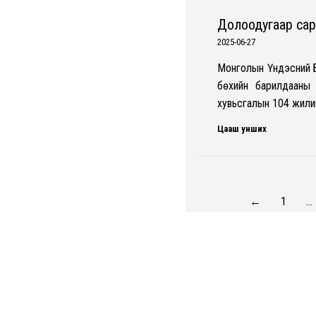
Долоодугаар сар
2025-06-27
Монголын Үндэсний 
бөхийн барилдааны 
хувьсгалын 104 жилий
Цааш унших
←
1
…