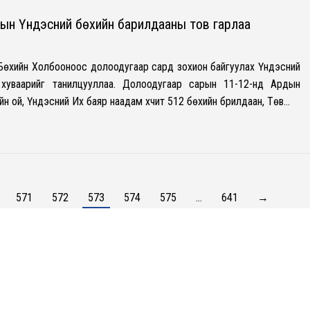
ын Үндэсний бөхийн барилдааны тов гарлаа
Бөхийн Холбооноос долоодугаар сард зохион байгуулах Үндэсний
хуваарийг танилцууллаа. Долоодугаар сарын 11-12-нд Ардын
н ой, Үндэсний Их баяр наадам хүчит 512 бөхийн брилдаан, Төв…
571
572
573
574
575
…
641
→