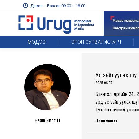
Даваа – Баасан 09:00 – 18:00
МЭДЭЭ
ЭРЭН СУРВАЛЖЛАГЧ
Ус зайлуулах шу
2025-06-27
Баянгол дүүргийн 24,
урд ус зайлуулах шу
Тухайн орчимд ус их
Баянбилэг П
Цааш унших