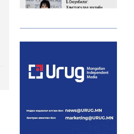
Б.Оюунбилэг:
Хамтрагчдаа хуулийн
байгууллагаар далайлгаж
дарамталсан
Б.Дашпүрэв: Шатахууны
нийлүүлэлт хэвийн
үргэлжилж, нөөцийг
нэмэгдүүлэхэд анхаарч
байна
Д.Амарбаясгалан: Зах
зээлийн буруу бодлого
шатахууны хямралаар
илэрч байна
Голомт банк АНЭУ-ын
Mashreq банканд Дирхам
валютын данс нээлээ