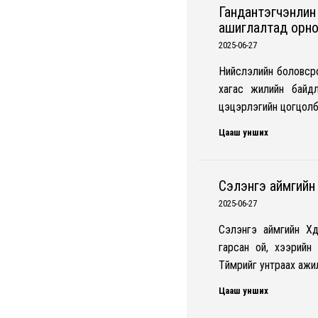
Гандантэгчэнлин 
ашиглалтад орн
2025-06-27
Нийслэлийн боловсро
хагас жилийн байдл
цэцэрлэгийн цогцолб
Цааш унших
Сэлэнгэ аймгийн 
2025-06-27
Сэлэнгэ аймгийн Хү
гарсан ой, хээрийн 
Түймрийг унтраах аж
Цааш унших