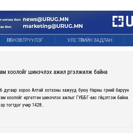
ӨРӨГ НЭВТРҮҮЛЭГ
УЛС ТӨРИЙН ЗАДЛАН
гам хоолойг шинэчлэх ажил үргэлжилж байна
 26 дугаар хороо Алтай хотхоны хажууд буюу Нарны гүүрний баруун
гам хоолойг өргөтгөн шинэчлэх ажлыг ГУББГ-аас гүйцэтгэж байна.
ээр тогтдог учир 1428…