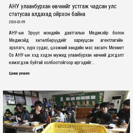
АНУ улаанбурхан өвчнийг устгаж чадсан улс
статусаа алдахад ойрхон байна
2026-02-09
АНУ-ын Эрүүл мэндийн даатгалын Медикэйр болон
Медикэйд хөтөлбөрүүдийг хариуцсан агентлагийн
эрхлэгч, зүрх судас, цээжний хөндийн мэс засалч Мехмет
Оз АНУ-ын хэд хэдэн мужид улаанбурхан өвчний дэгдэлт
нэмэгдэж буйтай холбоотойгоор иргэдийг…
Цааш унших