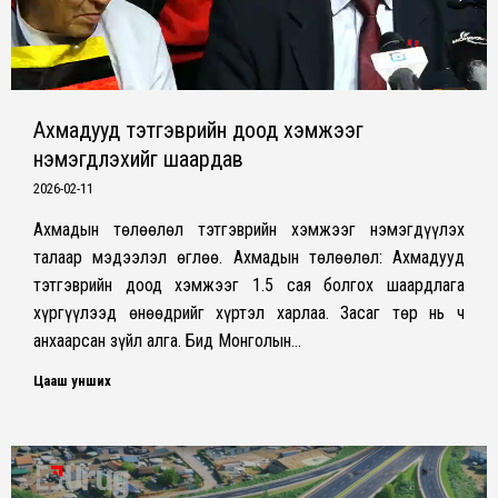
Ахмадууд тэтгэврийн доод хэмжээг
нэмэгдүүлэхийг шаардав
2026-02-11
Ахмадын төлөөлөл тэтгэврийн хэмжээг нэмэгдүүлэх
талаар мэдээлэл өглөө. Ахмадын төлөөлөл: Ахмадууд
тэтгэврийн доод хэмжээг 1.5 сая болгох шаардлага
хүргүүлээд өнөөдрийг хүртэл харлаа. Засаг төр нь ч
анхаарсан зүйл алга. Бид Монголын…
Цааш унших