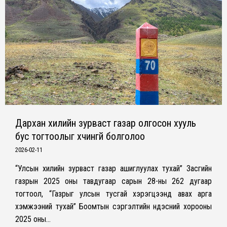
Дархан хилийн зурваст газар олгосон хууль
бус тогтоолыг хүчингүй болголоо
2026-02-11
“Улсын хилийн зурваст газар ашиглуулах тухай” Засгийн
газрын 2025 оны тавдугаар сарын 28-ны 262 дугаар
тогтоол, “Газрыг улсын тусгай хэрэгцээнд авах арга
хэмжээний тухай” Боомтын сэргэлтийн Үндэсний хорооны
2025 оны…