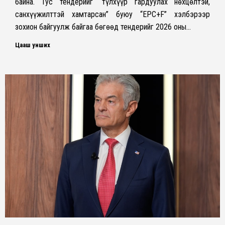
байна. Тус тендерийг “түлхүүр гардуулах нөхцөлтэй,
санхүүжилттэй хамтарсан” буюу “EPC+F” хэлбэрээр
зохион байгуулж байгаа бөгөөд тендерийг 2026 оны…
Цааш унших