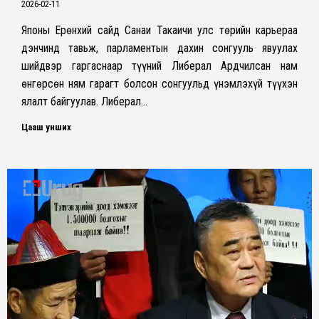
2026-02-11
Японы Ерөнхий сайд Санаи Такаичи улс төрийн карьераа
дэнчинд тавьж, парламентын дахин сонгууль явуулах
шийдвэр гаргаснаар түүний Либерал Ардчилсан нам
өнгөрсөн ням гарагт болсон сонгуульд үнэмлэхүй түүхэн
ялалт байгуулав. Либерал…
Цааш унших