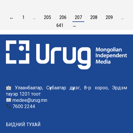
←
1
…
205
206
207
208
209
…
641
→
Улаанбаатар, Сүхбаатар дүүрэг, 8-р хороо, Эрдэм
тауэр 1201 тоот
medee@urug.mn
7600 2244
БИДНИЙ ТУХАЙ