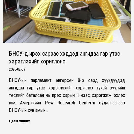
БНСУ-д ирэх сараас хүүхдүүдэд ангидаа гар утас
хэрэглэхийг хориглоно
2026-02-09
БНСУ-ын парламент өнгөрсөн 8-р сард хүүхдүүдэд
ангидаа гар утас хэрэглэхийг хориглох тухай хуулийн
төслийг баталсан нь ирэх сарын 1-нээс хэрэгжиж эхлэх
юм. Америкийн Pew Research Center-н судалгаагаар
БНСУ-ын хүн амын…
Цааш унших