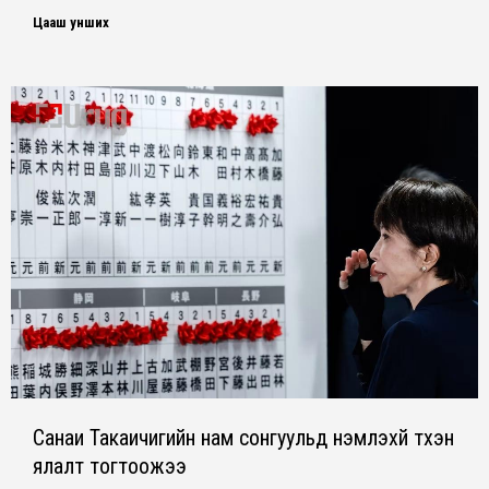
Цааш унших
Санаи Такаичигийн нам сонгуульд үнэмлэхүй түүхэн
ялалт тогтоожээ