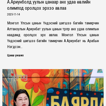
А.Ариунболд уулын цанаар анх удаа өвлийн
олимпод оролцох эрхээ авлаа
2025-11-14
Монгол Улсын цанын Үндэсний шигшээ багийн тамирчин
Алтанзулын Ариунбат уулын цанын төрлөөр анх удаа олимпын
наадамд оролцох эрх авлаа. Монгол Улсын цанын
Үндэсний шигшээ багийн тамирчин А.Ариунбат нь Арабын
Нэгдсэн…
Цааш унших