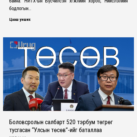
байна. НИТХ-ын Бүсчилсэн хөгжлийн хороо, Нийслэлийн
бодлогын…
Цааш унших
Боловсролын салбарт 520 тэрбум төгрөг
тусгасан “Улсын төсөв”-ийг баталлаа