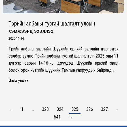
Төрийн албаны тусгай шалгалт улсын
хэмжээнд эхэллээ
2025-11-14
Төрийн албаны зөвлөлийн Шүүхийн ерөнхий зөвлөлийн дэргэдэх
салбар зөвлөлөөс Төрийн албаны тусгай шалгалтыг 2025 оны 11
дүгээр сарын 14,16-ны өдрүүдэд Шүүхийн ерөнхий зөвлөл
болон орон нутгийн шүүхийн Тамгын газруудын байранд…
Цааш унших
←
1
…
323
324
325
326
327
…
641
→