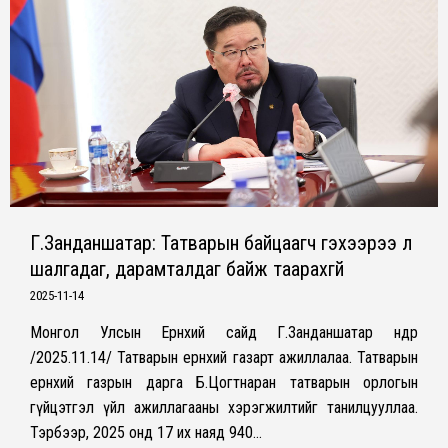
Г.Занданшатар: Татварын байцаагч гэхээрээ л
шалгадаг, дарамталдаг байж таарахгүй
2025-11-14
Монгол Улсын Ерөнхий сайд Г.Занданшатар өнөөдөр
/2025.11.14/ Татварын ерөнхий газарт ажиллалаа. Татварын
ерөнхий газрын дарга Б.Цогтнаран татварын орлогын
гүйцэтгэл үйл ажиллагааны хэрэгжилтийг танилцууллаа.
Тэрбээр, 2025 онд 17 их наяд 940…