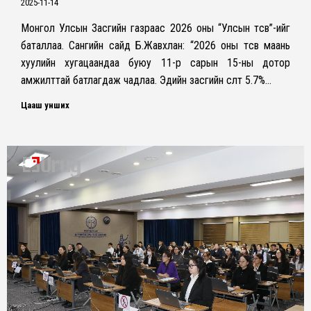
2025-11-14
Монгол Улсын Засгийн газраас 2026 оны “Улсын төсөв”-ийг
баталлаа. Сангийн сайд Б.Жавхлан: “2026 оны төсөв маань
хуулийн хугацаандаа буюу 11-р сарын 15-ны дотор
амжилттай батлагдаж чадлаа. Эдийн засгийн өсөлт 5.7%…
Цааш унших