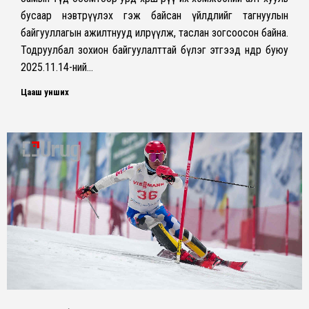
бусаар нэвтрүүлэх гэж байсан үйлдлийг тагнуулын
байгууллагын ажилтнууд илрүүлж, таслан зогсоосон байна.
Тодруулбал зохион байгуулалттай бүлэг этгээд өнөөдөр буюу
2025.11.14-ний…
Цааш унших