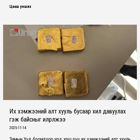
Цааш унших
Их хэмжээний алт хууль бусаар хил давуулах
гэж байсныг илрүүлжээ
2025-11-14
Замын Үүд боомтоор урд хөрш рүү их хэмжээний алт хууль