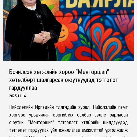
Бүсчилсэн хөгжлийн хороо “Менторшип”
хөтөлбөрт шалгарсан оюутнуудад тэтгэлэг
гардууллаа
2025-11-14
Нийслэлийн Иргэдийн төлөөлөгчдийн хурал, Нийслэлийн гэмт
хэргээс урьдчилан сэргийлэх салбар зөвлөлөөс зарласан
оюутны “Менторшип” тэтгэлэгт хөтөлбөрийн шилдгүүдэд
тэтгэлэг гардуулах үйл ажиллагаа амжилттай үргэлжилж