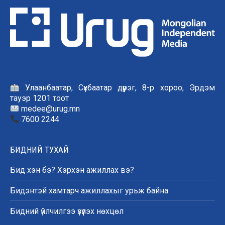
Улаанбаатар, Сүхбаатар дүүрэг, 8-р хороо, Эрдэм
тауэр 1201 тоот
medee@urug.mn
7600 2244
БИДНИЙ ТУХАЙ
Бид хэн бэ? Хэрхэн ажиллах вэ?
Бидэнтэй хамтарч ажиллахыг урьж байна
Бидний үйлчилгээ үзүүлэх нөхцөл