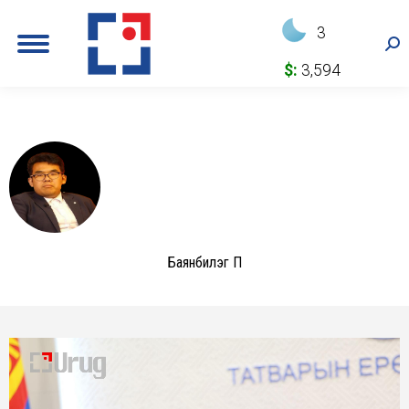
3
Sea
$:
3,594
Баянбилэг П