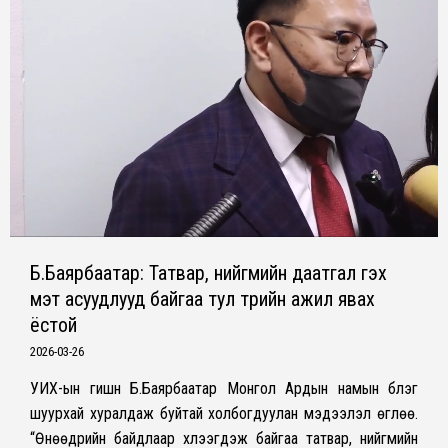
Б.Баярбаатар: Татвар, нийгмийн даатгал гэх
мэт асуудлууд байгаа тул төрийн ажил явах
ёстой
2026-03-26
УИХ-ын гишүүн Б.Баярбаатар Монгол Ардын намын бүлэг
шуурхай хуралдаж буйтай холбогдуулан мэдээлэл өглөө.
“Өнөөдрийн байдлаар хүлээгдэж байгаа татвар, нийгмийн