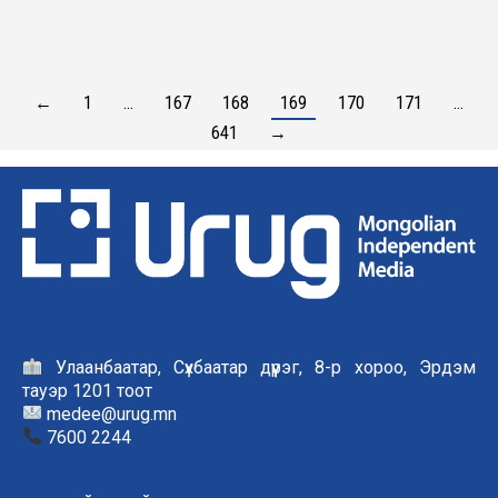
←
1
…
167
168
169
170
171
…
641
→
Улаанбаатар, Сүхбаатар дүүрэг, 8-р хороо, Эрдэм
тауэр 1201 тоот
medee@urug.mn
7600 2244