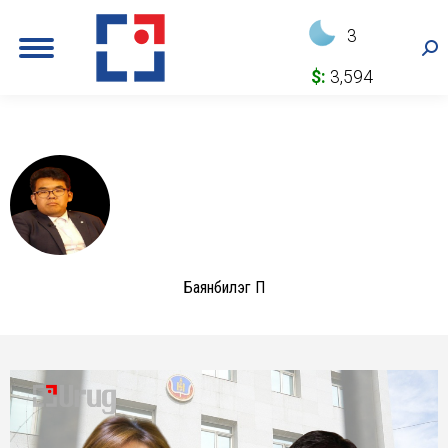
3
Sea
$:
3,594
Баянбилэг П