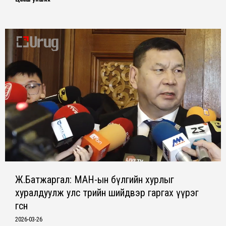
Ж.Батжаргал: МАН-ын бүлгийн хурлыг
хуралдуулж улс төрийн шийдвэр гаргах үүрэг
өгсөн
2026-03-26