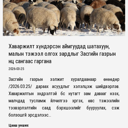
Хаваржилт хүндэрсэн аймгуудад шатахуун,
малын тэжээл олгох зардлыг Засгийн газрын
нөөц сангаас гаргана
2026-03-25
Засгийн газрын ээлжит хуралдаанаар өнөөдөр
/2026.03.25/ дараах асуудлыг хэлэлцэж шийдвэрлэв.
Хаваржилтын хүндрэлтэй бүс нутагт зам давааг нээх,
малчдад тусламж үйлчилгээ хүргэх, өвс тэжээлийн
тээвэрлэлтийн саад бэрхшээлийг бууруулах, үүсэж
болзошгүй эрсдэлээс…
Цааш унших