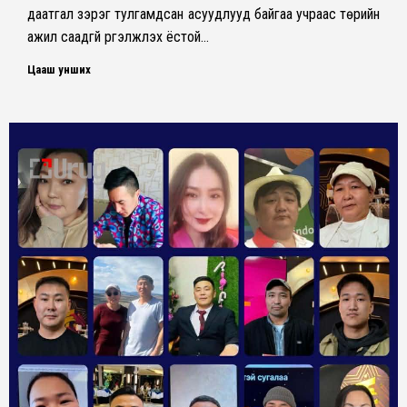
даатгал зэрэг тулгамдсан асуудлууд байгаа учраас төрийн
ажил саадгүй үргэлжлэх ёстой…
Цааш унших