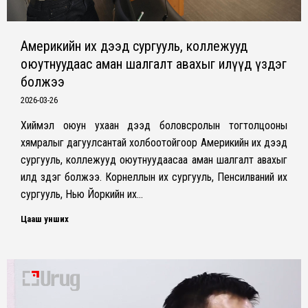
Америкийн их дээд сургууль, коллежууд
оюутнуудаас аман шалгалт авахыг илүүд үздэг
болжээ
2026-03-26
Хиймэл оюун ухаан дээд боловсролын тогтолцооны
хямралыг дагуулсантай холбоотойгоор Америкийн их дээд
сургууль, коллежууд оюутнуудаасаа аман шалгалт авахыг
илүүд үздэг болжээ. Корнеллын их сургууль, Пенсилваний их
сургууль, Нью Йоркийн их…
Цааш унших