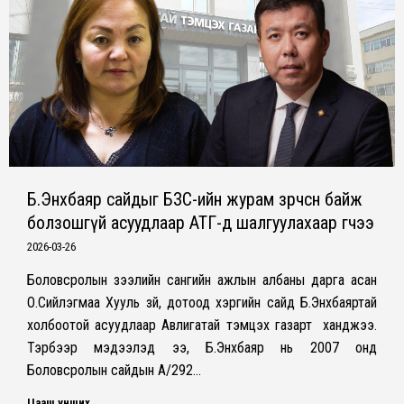
Б.Энхбаяр сайдыг БЗС-ийн журам зөрчсөн байж
болзошгүй асуудлаар АТГ-д шалгуулахаар өгчээ
2026-03-26
Боловсролын зээлийн сангийн ажлын албаны дарга асан
О.Сийлэгмаа Хууль зүй, дотоод хэргийн сайд Б.Энхбаяртай
холбоотой асуудлаар Авлигатай тэмцэх газарт ханджээ.
Тэрбээр мэдээлэд ээ, Б.Энхбаяр нь 2007 онд
Боловсролын сайдын А/292…
Цааш унших