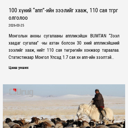
100 хүний “апп”-ийн зээлийг хааж, 110 сая төгрөг
олголоо
2026-03-25
Монголын анхны сугалааны аппликэйшн BUMTAN “Зээл
хаадаг сугалаа” -ны азтан болсон 30 хүний аппликэйшний
зээлийг хааж, нийт 110 сая төгрөгийн хонжвор тараалаа.
Статистикаар Монгол Улсад 1.7 сая хүн апп-ийн зээлтэй…
Цааш унших