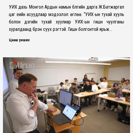
УИХ дахь Монгол Ардын намын бүлгийн дарга Ж.Батжаргал
цаг үеийн асуудлаар мэдээлэл өглөө. “УИХ-ын тухай хууль
болон дэгийн тухай хуулиар УИХ-ын гишүүн чуулганы
хуралдаанд бүрэн суух үүрэгтэй. Гишүүн болгонтой ярьж…
Цааш унших