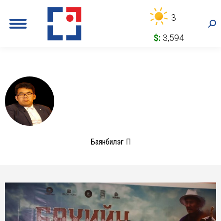
3
Sea
$:
3,594
Баянбилэг П