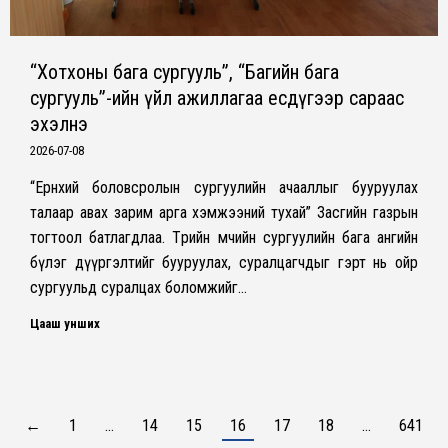
“Хотхоны бага сургууль”, “Багийн бага
сургууль”-ийн үйл ажиллагаа есдүгээр сараас
эхэлнэ
2026-07-08
“Ерөнхий боловсролын сургуулийн ачааллыг бууруулах
талаар авах зарим арга хэмжээний тухай” Засгийн газрын
тогтоол батлагдлаа. Төрийн өмчийн сургуулийн бага ангийн
бүлэг дүүргэлтийг бууруулах, суралцагчдыг гэрт нь ойр
сургуульд суралцах боломжийг…
Цааш унших
←
1
…
14
15
16
17
18
…
641