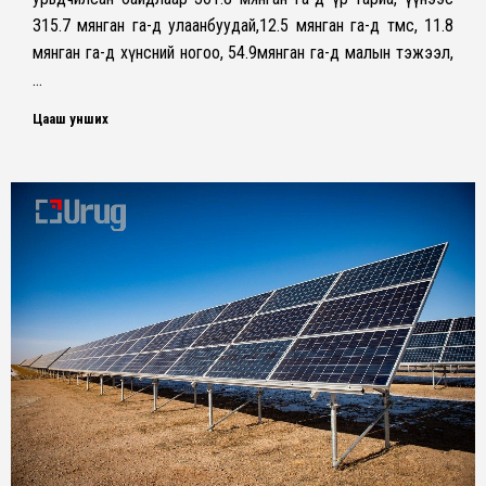
315.7 мянган га-д улаанбуудай,12.5 мянган га-д төмс, 11.8
мянган га-д хүнсний ногоо, 54.9мянган га-д малын тэжээл,
…
Цааш унших