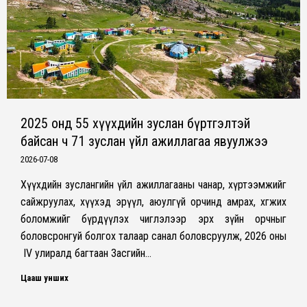
2025 онд 55 хүүхдийн зуслан бүртгэлтэй
байсан ч 71 зуслан үйл ажиллагаа явуулжээ
2026-07-08
Хүүхдийн зуслангийн үйл ажиллагааны чанар, хүртээмжийг
сайжруулах, хүүхэд эрүүл, аюулгүй орчинд амрах, хөгжих
боломжийг бүрдүүлэх чиглэлээр эрх зүйн орчныг
боловсронгуй болгох талаар санал боловсруулж, 2026 оны
IV улиралд багтаан Засгийн…
Цааш унших