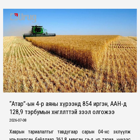
“Атар”-ын 4-р аяны хүрээнд 854 иргэн, ААН-д
128,9 тэрбумын хөнгөлөлттэй зээл олгожээ
2026-07-08
Хаврын тариалалтыг тавдугаар сарын 04-нөөс эхлүүлж
урьдчилсан байдлаар 361.8 мянган га-д үр тариа, үүнээс