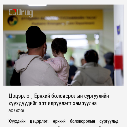
Цэцэрлэг, Ерөнхий боловсролын сургуулийн
хүүхдүүдийг эрт илрүүлэгт хамруулна
2026-07-08
Хүүхдийн цэцэрлэг, ерөнхий боловсролын сургуульд