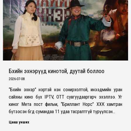
Бөхийн эхнэрүүд кинотой, дуутай боллоо
2026-07-08
​“Бөхийн эхнэр” нэртэй нэн сонирхолтой, инээдмийн уран
сайхны кино бүх IPTV, OTT сувгуудааргарч эхэллээ. Уг
киног Мета пост фильм, “Бриллант Норс” ХХК хамтран
бүтээсэн бөгөөд сумандаа 11 удаа тасралтгүй түрүүлсэн…
Цааш унших