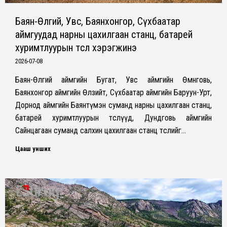
Баян-Өлгий, Увс, Баянхонгор, Сүхбаатар
аймгуудад нарны цахилгаан станц, батарей
хуримтлуурын төсөл хэрэгжинэ
2026-07-08
Баян-Өлгий аймгийн Бугат, Увс аймгийн Өмнөговь,
Баянхонгор аймгийн Өлзийт, Сүхбаатар аймгийн Баруун-Урт,
Дорнод аймгийн Баянтүмэн суманд нарны цахилгаан станц,
батарей хуримтлуурын төслүүд, Дундговь аймгийн
Сайнцагаан суманд салхин цахилгаан станц төслийг…
Цааш унших