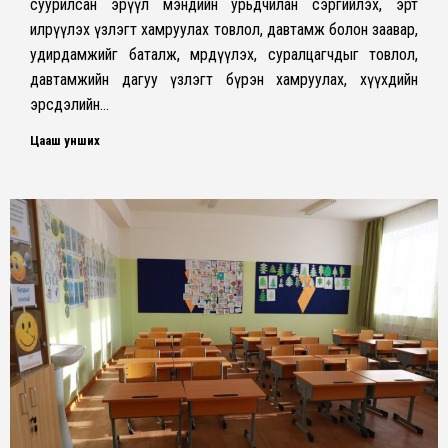
суурилсан эрүүл мэндийн урьдчилан сэргийлэх, эрт
илрүүлэх үзлэгт хамруулах товлол, давтамж болон заавар,
удирдамжийг баталж, мөрдүүлэх, суралцагчдыг товлол,
давтамжийн дагуу үзлэгт бүрэн хамруулах, хүүхдийн
эрсдэлийн…
Цааш унших