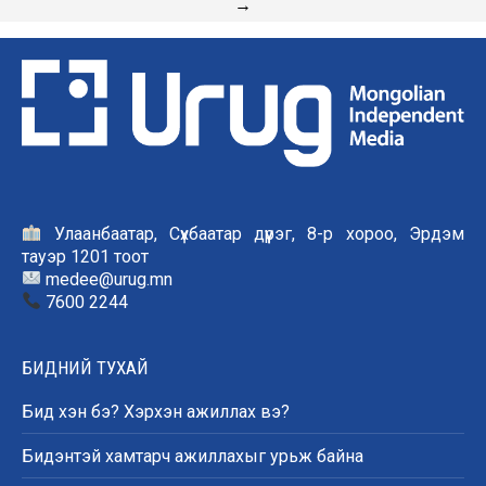
→
Улаанбаатар, Сүхбаатар дүүрэг, 8-р хороо, Эрдэм
тауэр 1201 тоот
medee@urug.mn
7600 2244
БИДНИЙ ТУХАЙ
Бид хэн бэ? Хэрхэн ажиллах вэ?
Бидэнтэй хамтарч ажиллахыг урьж байна