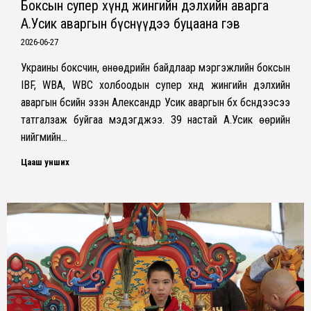
Боксын супер хүнд жингийн дэлхийн аварга
А.Усик аваргын бүснүүдээ буцаана гэв
2026-06-27
Украины боксчин, өнөөдрийн байдлаар мэргэжлийн боксын
IBF, WBA, WBC холбоодын супер хүнд жингийн дэлхийн
аваргын бүсийн эзэн Александр Усик аваргын бүх бүснүүдээсээ
татгалзаж буйгаа мэдэгджээ. 39 настай А.Усик өөрийн
нийгмийн…
Цааш унших