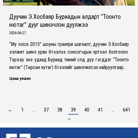
Дуучин Э.Хосбаяр Буриадын алдарт “Тоонто
нютаг” дууг шинэчлэн дуулжээ
2026-06-27
​“My voice 2015” шоуны гранпри шагналт, дуучин Э.Хосбаяр
ээлжит шинэ уран бүтээлээ сонсогчдын хүртээл болголоо.
Тэрээр энэ удаад Буриад түмний сүлд дуу гэгддэг “Тоонто
нютаг” (Төрсөн нутаг) бүтээлийг шинэчилсэн найруулгаар…
Цааш унших
←
1
…
37
38
39
40
41
…
641
→