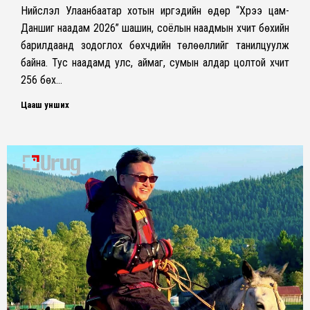
Нийслэл Улаанбаатар хотын иргэдийн өдөр “Хүрээ цам-
Даншиг наадам 2026” шашин, соёлын наадмын хүчит бөхийн
барилдаанд зодоглох бөхчүүдийн төлөөллийг танилцуулж
байна. Тус наадамд улс, аймаг, сумын алдар цолтой хүчит
256 бөх…
Цааш унших