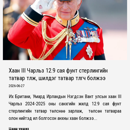
Хаан III Чарльз 12.9 сая фунт стерлингийн
татвар төлж, шилдэг татвар төлөгч болжээ
2026-06-27
Их Британи, Умард Ирландын Нэгдсэн Вант улсын хаан III
Чарльз 2024-2025 оны санхүүгийн жилд 12.9 сая фунт
стерлингийн татвар төлснөө зарлаж, төлсөн татвараа
олон нийтэд ил болгосон анхны хаан болжээ.…
Цааш унших