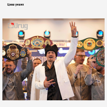
Цааш унших