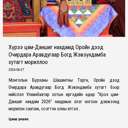
Хүрээ цам-Даншиг наадамд Оройн дээд
Очирдара Аравдугаар Богд Жэвзүндамба
хутагт мориллоо
2026-06-27
Монголын Бурханы Шашинтны Тэргүүн, Оройн дээд
Очирдара Аравдугаар Богд Жэвзүндамба хутагт бээр
нийслэл Улаанбаатар хотын иргэдийн өдөр “Хүрээ цам-
Даншиг наадам 2026” наадмын зүлэг ногоон дэвжээнд
морилон саатаж, сүсэгтэн олны итгэл…
Цааш унших