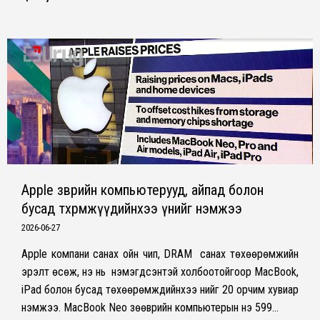
Apple зөөврийн компьютерууд, айпад болон
бусад төхөөрөмжүүдийнхээ үнийг нэмжээ
2026-06-27
Apple компани санах ойн чип, DRAM санах төхөөрөмжийн
эрэлт өсөж, үнэ нь нэмэгдсэнтэй холбоотойгоор MacBook,
iPad болон бусад төхөөрөмжүүдийнхээ үнийг 20 орчим хувиар
нэмжээ. MacBook Neo зөөврийн компьютерын үнэ 599…