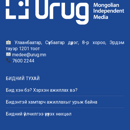
Улаанбаатар, Сүхбаатар дүүрэг, 8-р хороо, Эрдэм
тауэр 1201 тоот
medee@urug.mn
7600 2244
БИДНИЙ ТУХАЙ
Бид хэн бэ? Хэрхэн ажиллах вэ?
Бидэнтэй хамтарч ажиллахыг урьж байна
Бидний үйлчилгээ үзүүлэх нөхцөл