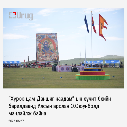
“Хүрээ цам-Даншиг наадам”-ын хүчит бөхийн
барилдаанд Улсын арслан Э.Оюунболд
манлайлж байна
2026-06-27