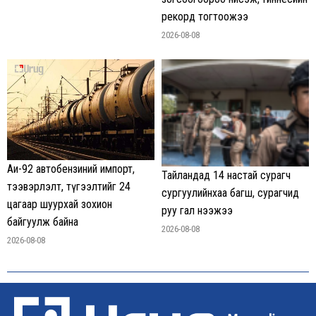
рекорд тогтоожээ
2026-08-08
Аи-92 автобензиний импорт,
Тайландад 14 настай сурагч
тээвэрлэлт, түгээлтийг 24
сургуулийнхаа багш, сурагчид
цагаар шуурхай зохион
руу гал нээжээ
байгуулж байна
2026-08-08
2026-08-08