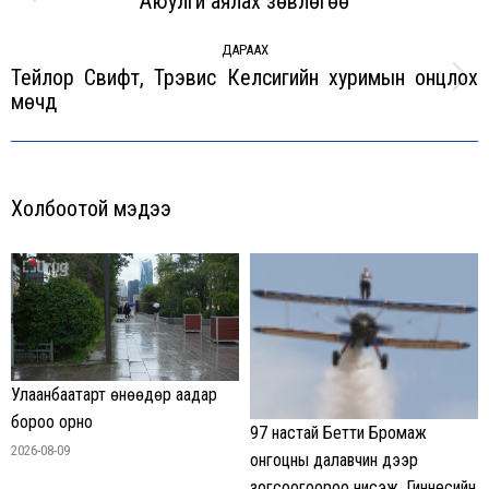
Аюулгүй аялах зөвлөгөө
Previous
post:
ДАРААХ
Тейлор Свифт, Трэвис Келсигийн хуримын онцлох
Next
мөчүүд
post:
Холбоотой мэдээ
Улаанбаатарт өнөөдөр аадар
бороо орно
97 настай Бетти Бромаж
2026-08-09
онгоцны далавчин дээр
зогсоогоороо нисэж, Гиннесийн