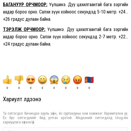
БАГАНУУР ОРЧМООР:
Үүлшинэ. Дуу цахилгаантай бага зэргийн
аадар бороо орно. Салхи зүүн хойноос секундэд 5-10 метр. +24…
+26 градус дулаан байна.
ТЭРЭЛЖ ОРЧМООР:
Үүлшинэ. Дуу цахилгаантай бага зэргийн
аадар бороо орно. Салхи зүүн хойноос секундэд 2-7 метр. +22…
+24 градус дулаан байна.
0
0
0
0
0
0
0
0
Хариулт үлдээнэ үү
Та сэтгэгдэл бичихдээ хууль зүйн, ёс суртахууны хэм хэмжээг баримтална уу.
Ёс бус сэтгэгдлийг бид устгах эрхтэй. Мэдээний сэтгэгдэлд Urug.mn
хариуцлага хүлээхгүй.
Comment