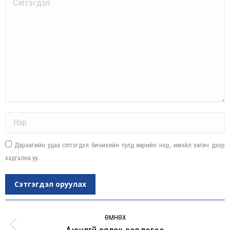
Name *
Дараагийн удаа сэтгэгдэл бичихийн тулд өөрийн нэр, имэйл хөтөч дээр
хадгална уу.
Сэтгэгдэл оруулах
Post
navigation
ӨМНӨХ