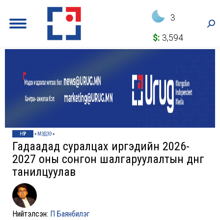
3
Sea
$:
3,594
НҮҮР
»
МЭДЭЭ
»
Гадаадад суралцах иргэдийн 2026-
2027 оны сонгон шалгаруулалтын дүнг
танилцуулав
Нийтэлсэн:
П Баянбилэг