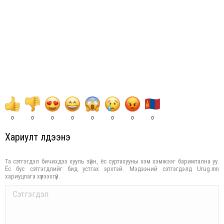
0
0
0
0
0
0
0
0
Хариулт үлдээнэ үү
Та сэтгэгдэл бичихдээ хууль зүйн, ёс суртахууны хэм хэмжээг баримтална уу.
Ёс бус сэтгэгдлийг бид устгах эрхтэй. Мэдээний сэтгэгдэлд Urug.mn
хариуцлага хүлээхгүй.
Comment