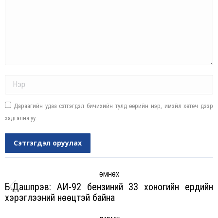
Name *
Дараагийн удаа сэтгэгдэл бичихийн тулд өөрийн нэр, имэйл хөтөч дээр
хадгална уу.
Сэтгэгдэл оруулах
Post
navigation
ӨМНӨХ
Б.Дашпүрэв: АИ-92 бензиний 33 хоногийн ердийн
Previous
хэрэглээний нөөцтэй байна
post: