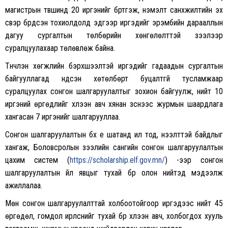
магистрын түвшинд 20 иргэнийг бүртгэж, нэмэлт санхүүжилтийн эх
үүсвэр бүрдсэн тохиолдолд эдгээр иргэдийг эрэмбийн дарааллын
дагуу сургалтын төлбөрийн хөнгөлөлттэй зээлээр
суралцуулахаар төлөвлөж байна.
Түүнчлэн хөгжлийн бэрхшээлтэй иргэдийг гадаадын сургалтын
байгууллагад үндсэн хөтөлбөрт буцалтгүй тусламжаар
суралцуулах сонгон шалгаруулалтыг зохион байгуулж, нийт 10
иргэний өргөдлийг хүлээн авч хянан үзснээс журмын шаардлага
хангасан 7 иргэнийг шалгарууллаа.
Сонгон шалгаруулалтын бүх үе шатанд ил тод, нээлттэй байдлыг
хангаж, Боловсролын зээлийн сангийн сонгон шалгаруулалтын
цахим систем (
https://scholarship.elf.gov.mn/
) -ээр сонгон
шалгаруулалтын үйл явцыг тухай бүр олон нийтэд мэдээлж
ажиллалаа.
Мөн сонгон шалгаруулалттай холбоотойгоор иргэдээс нийт 45
өргөдөл, гомдол ирүүлснийг тухай бүр хүлээн авч, холбогдох хууль