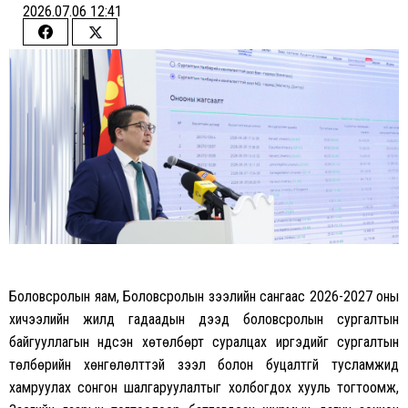
2026.07.06 12:41
Share
Share
on
on
Facebook
Twitter
Боловсролын яам, Боловсролын зээлийн сангаас 2026-2027 оны
хичээлийн жилд гадаадын дээд боловсролын сургалтын
байгууллагын үндсэн хөтөлбөрт суралцах иргэдийг сургалтын
төлбөрийн хөнгөлөлттэй зээл болон буцалтгүй тусламжид
хамруулах сонгон шалгаруулалтыг холбогдох хууль тогтоомж,