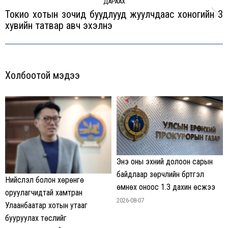
ДАРААХ
Токио хотын зочид буудлууд жуулчдаас хоногийн 3
Next
хувийн татвар авч эхэлнэ
post:
Холбоотой мэдээ
Энэ оны эхний долоон сарын
байдлаар зөрчлийн бүртгэл
Нийслэл болон хөрөнгө
өмнөх оноос 1.3 дахин өсжээ
оруулагчидтай хамтран
2026-08-07
Улаанбаатар хотын утааг
бууруулах төслийг