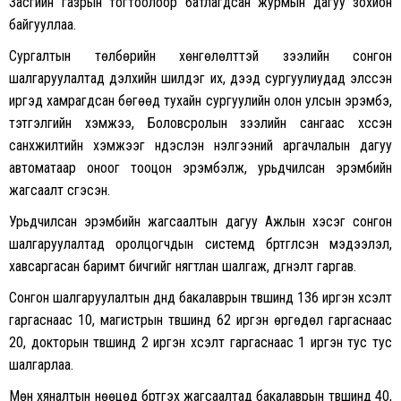
Засгийн газрын тогтоолоор батлагдсан журмын дагуу зохион
байгууллаа.
Сургалтын төлбөрийн хөнгөлөлттэй зээлийн сонгон
шалгаруулалтад дэлхийн шилдэг их, дээд сургуулиудад элссэн
иргэд хамрагдсан бөгөөд тухайн сургуулийн олон улсын эрэмбэ,
тэтгэлгийн хэмжээ, Боловсролын зээлийн сангаас хүссэн
санхүүжилтийн хэмжээг үндэслэн үнэлгээний аргачлалын дагуу
автоматаар оноог тооцон эрэмбэлж, урьдчилсан эрэмбийн
жагсаалт үүсгэсэн.
Урьдчилсан эрэмбийн жагсаалтын дагуу Ажлын хэсэг сонгон
шалгаруулалтад оролцогчдын системд бүртгүүлсэн мэдээлэл,
хавсаргасан баримт бичгийг нягтлан шалгаж, дүгнэлт гаргав.
Сонгон шалгаруулалтын дүнд бакалаврын түвшинд 136 иргэн хүсэлт
гаргаснаас 10, магистрын түвшинд 62 иргэн өргөдөл гаргаснаас
20, докторын түвшинд 2 иргэн хүсэлт гаргаснаас 1 иргэн тус тус
шалгарлаа.
Мөн хяналтын нөөцөд бүртгэх жагсаалтад бакалаврын түвшинд 40,