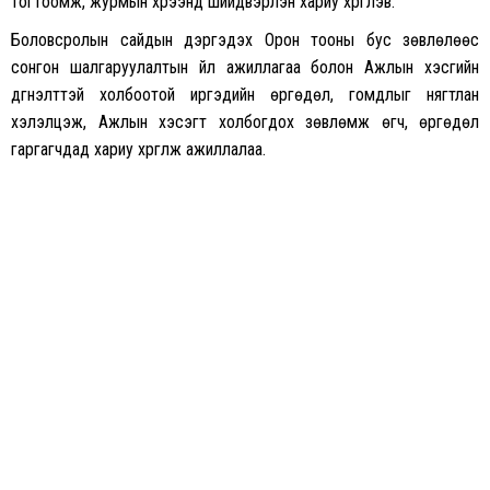
тогтоомж, журмын хүрээнд шийдвэрлэн хариу хүргүүлэв.
Боловсролын сайдын дэргэдэх Орон тооны бус зөвлөлөөс
сонгон шалгаруулалтын үйл ажиллагаа болон Ажлын хэсгийн
дүгнэлттэй холбоотой иргэдийн өргөдөл, гомдлыг нягтлан
хэлэлцэж, Ажлын хэсэгт холбогдох зөвлөмж өгч, өргөдөл
гаргагчдад хариу хүргүүлж ажиллалаа.