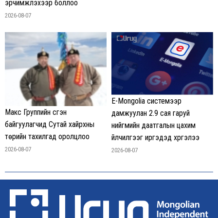
эрчимжүүлэхээр боллоо
2026-08-07
E-Mongolia системээр
Макс Группийн үүсгэн
дамжуулан 2.9 сая гаруй
байгуулагчид Сутай хайрхны
нийгмийн даатгалын цахим
төрийн тахилгад оролцлоо
үйлчилгээг иргэдэд хүргэлээ
2026-08-07
2026-08-07