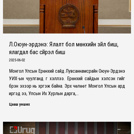
Л.Оюун-эрдэнэ: Ялалт бол мөнхийн зүйл биш,
ялагдал бас сүйрэл биш
2025-06-02
Монгол Улсын Ерөнхий сайд Лувсаннамсрайн Оюун-Эрдэнэ
УИХ-ын чуулганд үг хэллээ. Ерөнхий сайдын хэлсэн үгийг
бүрэн эхээр нь хүргэж байна. Эрх чөлөөт Монгол Улсын ард
иргэд ээ, Улсын Их Хурлын дарга,…
Цааш унших