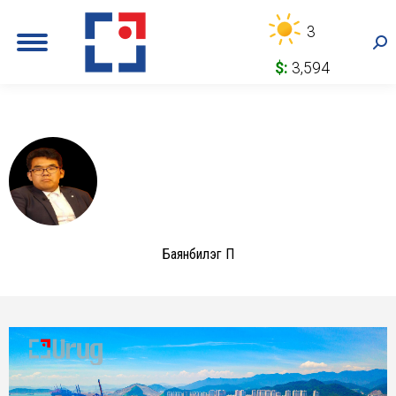
3
Sea
$:
3,594
Баянбилэг П