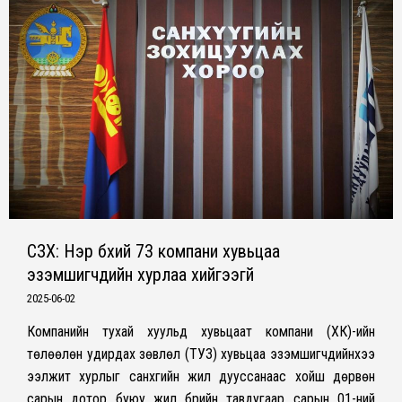
СЗХ: Нэр бүхий 73 компани хувьцаа
эзэмшигчдийн хурлаа хийгээгүй
2025-06-02
Компанийн тухай хуульд хувьцаат компани (ХК)-ийн
төлөөлөн удирдах зөвлөл (ТУЗ) хувьцаа эзэмшигчдийнхээ
ээлжит хурлыг санхүүгийн жил дууссанаас хойш дөрвөн
сарын дотор буюу жил бүрийн тавдугаар сарын 01-ний