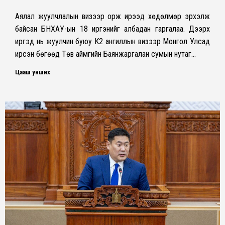
Аялал жуулчлалын визээр орж ирээд хөдөлмөр эрхэлж
байсан БНХАУ-ын 18 иргэнийг албадан гаргалаа. Дээрх
иргэд нь жуулчин буюу К2 ангиллын визээр Монгол Улсад
ирсэн бөгөөд Төв аймгийн Баянжаргалан сумын нутаг…
Цааш унших