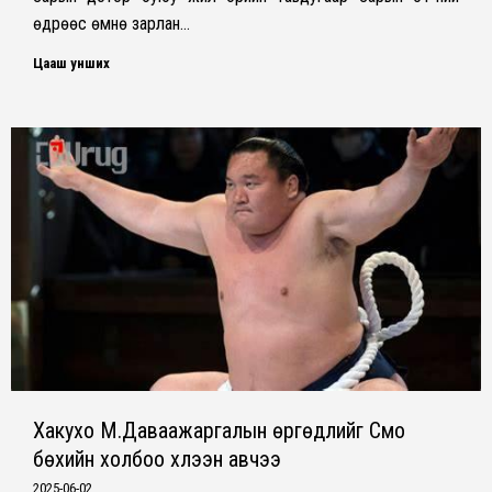
өдрөөс өмнө зарлан…
Цааш унших
Хакухо М.Даваажаргалын өргөдлийг Сүмо
бөхийн холбоо хүлээн авчээ
2025-06-02