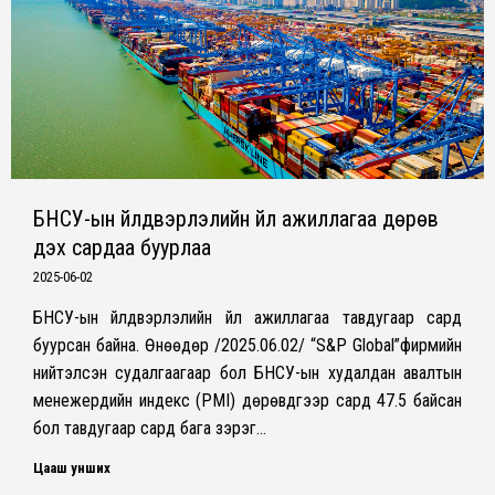
БНСУ-ын үйлдвэрлэлийн үйл ажиллагаа дөрөв
дэх сардаа буурлаа
2025-06-02
БНСУ-ын үйлдвэрлэлийн үйл ажиллагаа тавдугаар сард
буурсан байна. Өнөөдөр /2025.06.02/ “S&P Global”фирмийн
нийтэлсэн судалгаагаар бол БНСУ-ын худалдан авалтын
менежерүүдийн индекс (PMI) дөрөвдүгээр сард 47.5 байсан
бол тавдугаар сард бага зэрэг…
Цааш унших