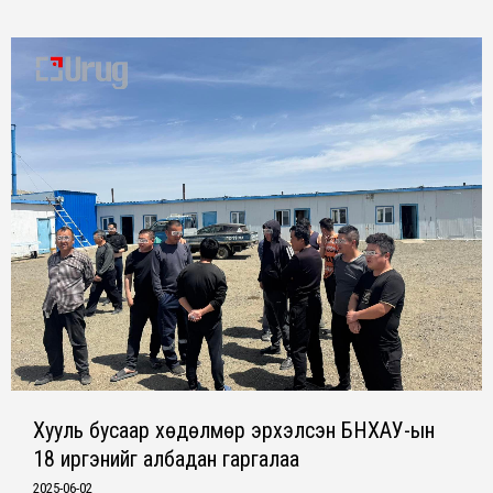
Хууль бусаар хөдөлмөр эрхэлсэн БНХАУ-ын
18 иргэнийг албадан гаргалаа
2025-06-02