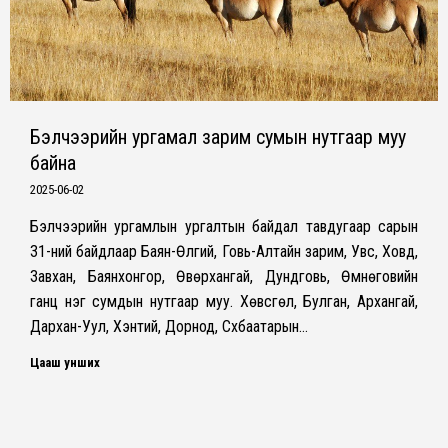
Бэлчээрийн ургамал зарим сумын нутгаар муу
байна
2025-06-02
Бэлчээрийн ургамлын ургалтын байдал тавдугаар сарын
31-ний байдлаар Баян-Өлгий, Говь-Алтайн зарим, Увс, Ховд,
Завхан, Баянхонгор, Өвөрхангай, Дундговь, Өмнөговийн
ганц нэг сумдын нутгаар муу. Хөвсгөл, Булган, Архангай,
Дархан-Уул, Хэнтий, Дорнод, Сүхбаатарын…
Цааш унших