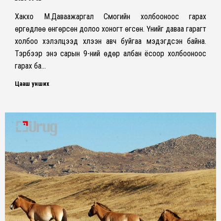
Хакүхо М.Даваажаргал Сүмогийн холбооноос гарах
өргөдлөө өнгөрсөн долоо хоногт өгсөн. Үүнийг даваа гарагт
холбоо хэлэлцээд хүлээн авч буйгаа мэдэгдсэн байна.
Тэрбээр энэ сарын 9-ний өдөр албан ёсоор холбооноос
гарах ба…
Цааш унших