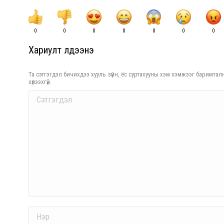
0
0
0
0
0
0
0
Хариулт үлдээнэ үү
Та сэтгэгдэл бичихдээ хууль зүйн, ёс суртахууны хэм хэмжээг баримталн
хүлээхгүй.
Comment
Name *