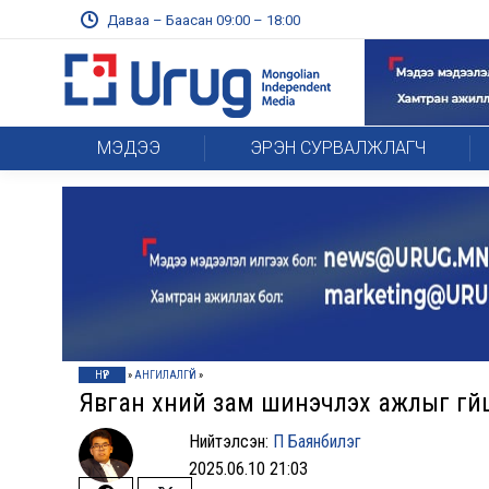
Даваа – Баасан 09:00 – 18:00
МЭДЭЭ
ЭРЭН СУРВАЛЖЛАГЧ
НҮҮР
»
АНГИЛАЛГҮЙ
»
Явган хүний зам шинэчлэх ажлыг гүйц
Нийтэлсэн:
П Баянбилэг
2025.06.10 21:03