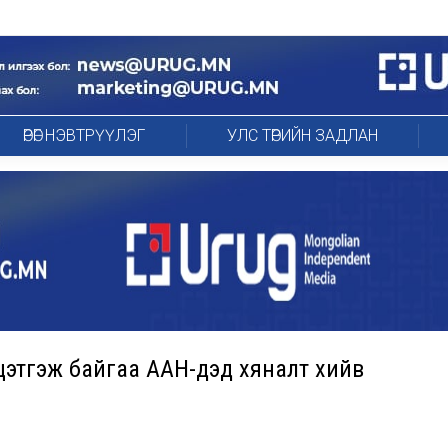
ӨРӨГ НЭВТРҮҮЛЭГ
УЛС ТӨРИЙН ЗАДЛАН
этгэж байгаа ААН-үүдэд хяналт хийв