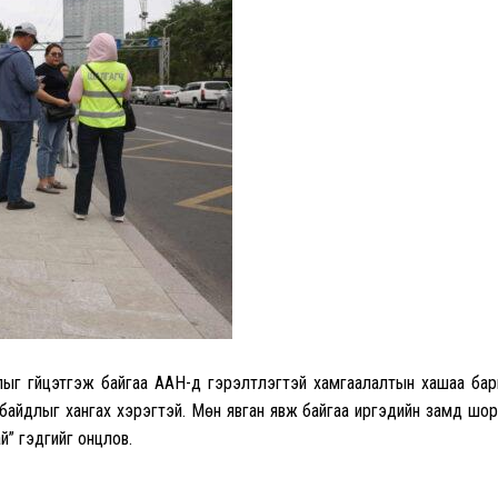
 гүйцэтгэж байгаа ААН-үүд гэрэлтүүлэгтэй хамгаалалтын хашаа бар
 байдлыг хангах хэрэгтэй. Мөн явган явж байгаа иргэдийн замд шо
ай” гэдгийг онцлов.