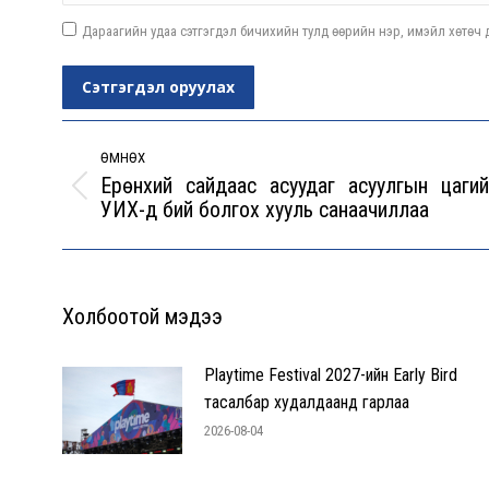
Дараагийн удаа сэтгэгдэл бичихийн тулд өөрийн нэр, имэйл хөтөч д
Сэтгэгдэл оруулах
Post
navigation
ӨМНӨХ
Ерөнхий сайдаас асуудаг асуулгын цагий
Previous
УИХ-д бий болгох хууль санаачиллаа
post:
Холбоотой мэдээ
Playtime Festival 2027-ийн Early Bird
тасалбар худалдаанд гарлаа
2026-08-04