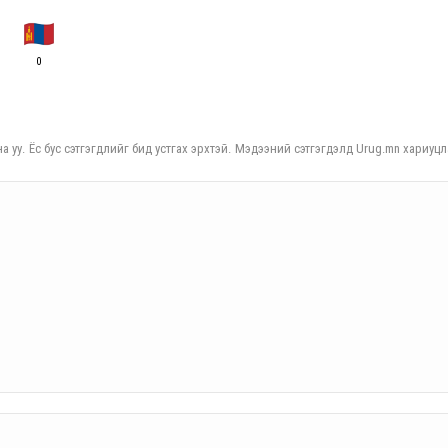
0
а уу. Ёс бус сэтгэгдлийг бид устгах эрхтэй. Мэдээний сэтгэгдэлд Urug.mn хариуцл