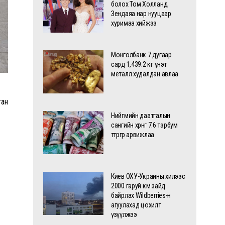
болох Том Холланд,
Зендаяа нар нууцаар
хуримаа хийжээ
Монголбанк 7 дугаар
сард 1,439.2 кг үнэт
металл худалдан авлаа
ган
Нийгмийн даатгалын
сангийн хөрөнгө 7.6 тэрбум
төгрөгөөр арвижлаа
Киев ОХУ-Украины хилээс
2000 гаруй км зайд
байрлах Wildberries-н
агуулахад цохилт
үзүүлжээ