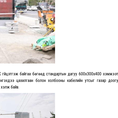
 гүйцэтгэж байгаа бөгөөд стандартын дагуу 600х300х400 хэмжээ
Ингэхдээ цахилгаан болон холбооны кабелийн утсыг газар доог
 хэлж байв.