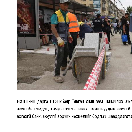
НХШГ-ын дарга Ш.Энхбаяр “Явган хүний зам шинэчлэх ажлыг
аюулгүйн тэмдэг, тэмдэглэгээ тавих, ажилтнуудын аюулгүй
асгахгүй байх, аюулгүй зорчих нөхцөлийг бүрдүүлэх шаардлагат