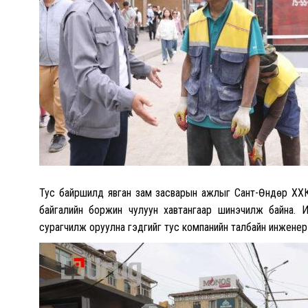
Тус байршилд явган зам засварын ажлыг Сант-Өндөр ХХК
байгалийн боржин чулуун хавтангаар шинэчилж байна. 
сурагчилж оруулна гэдгийг тус компанийн талбайн инженер