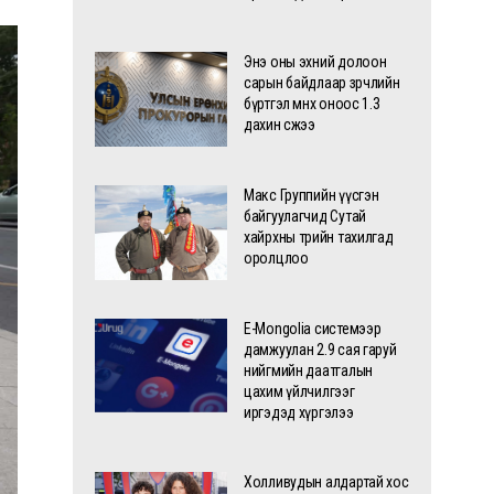
Энэ оны эхний долоон
сарын байдлаар зөрчлийн
бүртгэл өмнөх оноос 1.3
дахин өсжээ
Макс Группийн үүсгэн
байгуулагчид Сутай
хайрхны төрийн тахилгад
оролцлоо
E-Mongolia системээр
дамжуулан 2.9 сая гаруй
нийгмийн даатгалын
цахим үйлчилгээг
иргэдэд хүргэлээ
Холливудын алдартай хос