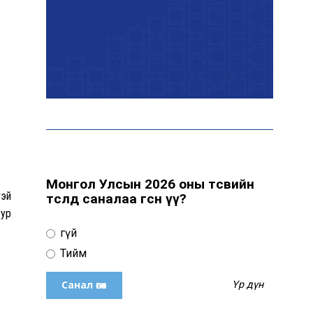
байна
“Сүхбаатар дүүрэгт
үйлдвэрлэв- 2026”
үзэсгэлэн үргэлжилж
байна
Т.Ганболд: Ерөнхийлөгчийн
сонгуульд нэр дэвших
боломж бүрдвэл өрсөлдөнө
Монгол Улсын 2026 оны төсвийн
тэй
төсөлд саналаа өгсөн үү?
уур
Цахим орчинд тархсан
Үгүй
бичлэгийн дараа
автобусны жолоочид
Тийм
хариуцлага тооцжээ
Үр дүн
ХААН Банк Ногоон нуур