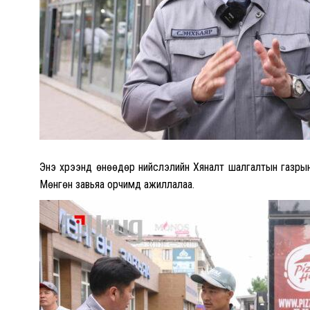
Энэ хүрээнд өнөөдөр нийслэлийн Хяналт шалгалтын газрын
Мөнгөн завьяа орчимд ажиллалаа.