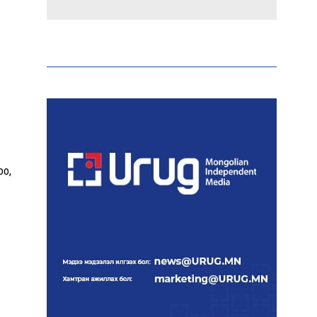
Эрдэмтэд AI ашиглан цоо
шинэ вирусүүд бүтээжээ
Ш.Шинэцэцэгийг
хохироосон гэх 2011 оны
хэргийг прокуророос
шүүхэд шилжүүлжээ
оо,
Meta компанийг 567 сая
ам.доллароор торгожээ
Шатахууны нийлүүлэлт
эрчимжиж, түгээлтийн
хүчин чадлыг нэмэгдүүлж