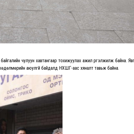
байгалийн чулуун хавтангаар тохижуулах ажил үргэлжилж байна. Яв
хөдөлмөрийн аюулгүй байдалд НХШГ-аас хяналт тавьж байна.