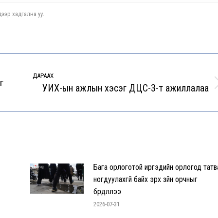
ээр хадгална уу.
ДАРААХ
г
УИХ-ын ажлын хэсэг ДЦС-3-т ажиллалаа
Next
post:
Бага орлоготой иргэдийн орлогод татв
ногдуулахгүй байх эрх зүйн орчныг
бүрдүүллээ
2026-07-31