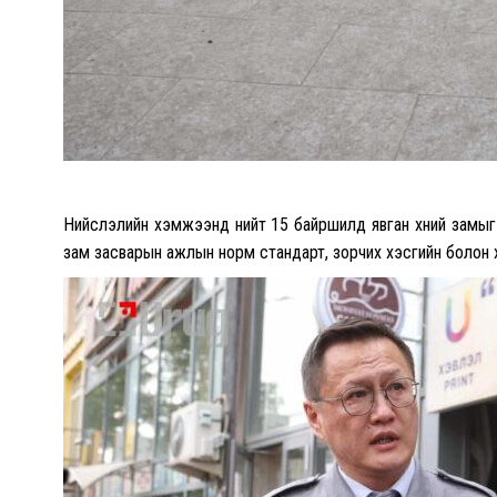
Нийслэлийн хэмжээнд нийт 15 байршилд явган хүний замыг 
зам засварын ажлын норм стандарт, зорчих хэсгийн болон 