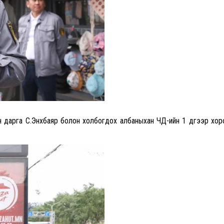
 дарга С.Энхбаяр болон холбогдох албаныхан ЧД-ийн 1 дүгээр хор