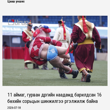
Цааш унших
11 аймаг, гурван дүүргийн наадамд барилдсан 16
бөхийн сорьцын шинжилгээ үргэлжилж байна
2026-07-18