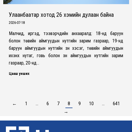
Улаанбаатар хотод 26 хэмийн дулаан байна
2026-07-18
Малчид, иргэд, тээвэрчдийн анхааралд: 18-нд баруун
болон төвийн аймгуудын нутгийн зарим газраар, 19-нд
баруун аймгуудын нутгийн зүүн хэсэг, төвийн аймгуудын
ихэнх нутаг, говь болон зүүн аймгуудын нутгийн зарим
газраар, 20-нд…
Цааш унших
←
1
…
6
7
8
9
10
…
641
→