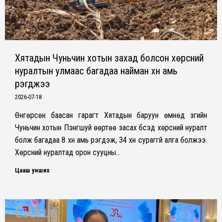
Хятадын Чуньчин хотын захад болсон хөрсний
нуралтын улмаас багадаа найман хүн амь
үрэгджээ
2026-07-18
Өнгөрсөн баасан гарагт Хятадын баруун өмнөд зүгийн
Чуньчин хотын Пэнгшуй өөртөө засах бүсэд хөрсний нуралт
болж багадаа 8 хүн амь үрэгдэж, 34 хүн сураггүй алга болжээ.
Хөрсний нуралтад орон сууцны…
Цааш унших