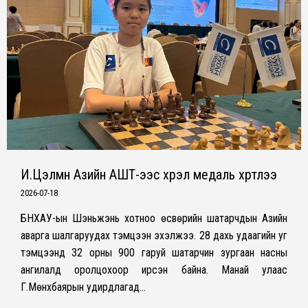
И.Цэлмүүн Азийн АШТ-ээс хүрэл медаль хүртлээ
2026-07-18
БНХАУ-ын Шэньжэнь хотноо өсвөрийн шатарчдын Азийн
аварга шалгаруудах тэмцээн эхэлжээ. 28 дахь удаагийн уг
тэмцээнд 32 орны 900 гаруй шатарчин зургаан насны
ангилалд оролцохоор ирсэн байна. Манай улаас
Г.Мөнхбаярын удирдлагад…