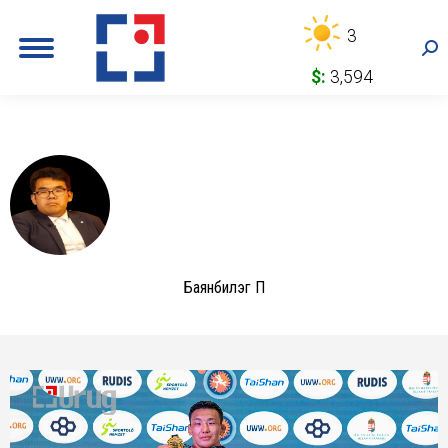
3
Sea
$:
3,594
Баянбилэг П