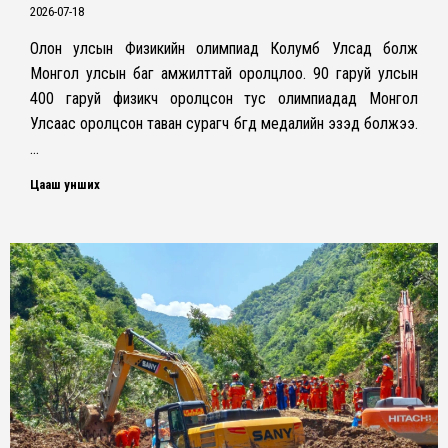
2026-07-18
Олон улсын Физикийн олимпиад Колумб Улсад болж
Монгол улсын баг амжилттай оролцлоо. 90 гаруй улсын
400 гаруй физикч оролцсон тус олимпиадад Монгол
Улсаас оролцсон таван сурагч бүгд медалийн эзэд болжээ.
…
Цааш унших