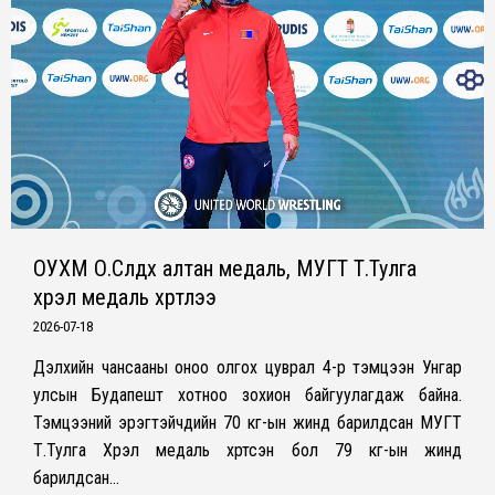
ОУХМ О.Сүлдхүү алтан медаль, МУГТ Т.Тулга
хүрэл медаль хүртлээ
2026-07-18
Дэлхийн чансааны оноо олгох цуврал 4-р тэмцээн Унгар
улсын Будапешт хотноо зохион байгуулагдаж байна.
Тэмцээний эрэгтэйчүүдийн 70 кг-ын жинд барилдсан МУГТ
Т.Тулга Хүрэл медаль хүртсэн бол 79 кг-ын жинд
барилдсан…