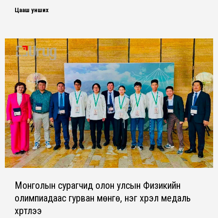
Цааш унших
Монголын сурагчид олон улсын Физикийн
олимпиадаас гурван мөнгө, нэг хүрэл медаль
хүртлээ