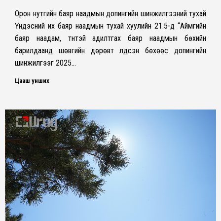
Орон нутгийн баяр наадмын допингийн шинжилгээний тухай
Үндэсний их баяр наадмын тухай хуулийн 21.5-д “Аймгийн
баяр наадам, түүнтэй адилтгах баяр наадмын бөхийн
барилдаанд шөвгийн дөрөвт үлдсэн бөхөөс допингийн
шинжилгээг 2025…
Цааш унших