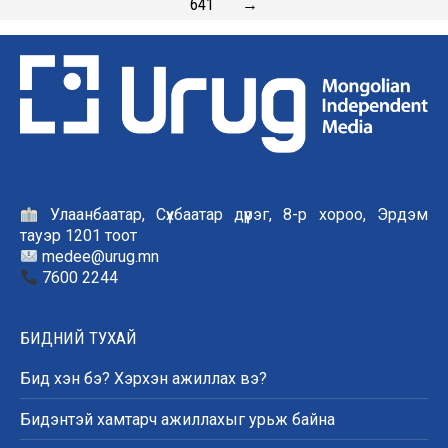
641
→
Улаанбаатар, Сүхбаатар дүүрэг, 8-р хороо, Эрдэм
тауэр 1201 тоот
medee@urug.mn
7600 2244
БИДНИЙ ТУХАЙ
Бид хэн бэ? Хэрхэн ажиллах вэ?
Бидэнтэй хамтарч ажиллахыг урьж байна