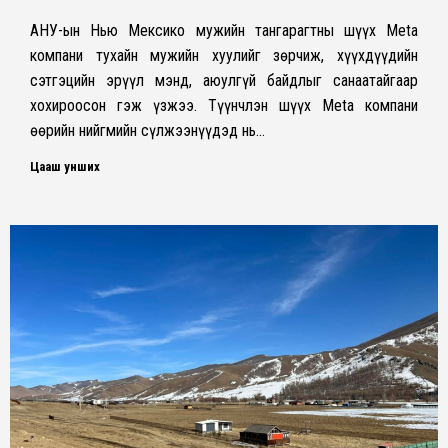
АНУ-ын Нью Мексико мужийн тангарагтны шүүх Meta
компани тухайн мужийн хуулийг зөрчиж, хүүхдүүдийн
сэтгэцийн эрүүл мэнд, аюулгүй байдлыг санаатайгаар
хохироосон гэж үзжээ. Түүнчлэн шүүх Meta компани
өөрийн нийгмийн сүлжээнүүдэд нь…
Цааш унших