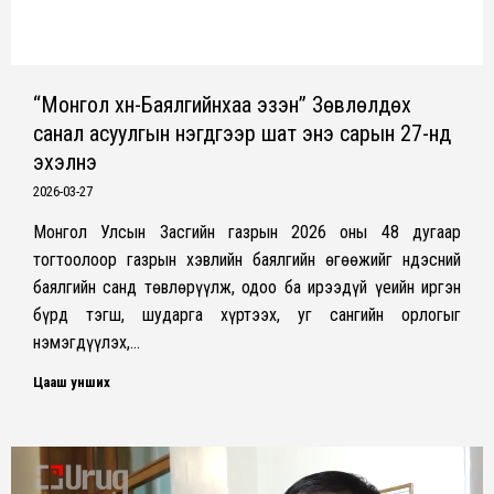
“Монгол хүн-Баялгийнхаа эзэн” Зөвлөлдөх
санал асуулгын нэгдүгээр шат энэ сарын 27-нд
эхэлнэ
2026-03-27
Монгол Улсын Засгийн газрын 2026 оны 48 дугаар
тогтоолоор газрын хэвлийн баялгийн өгөөжийг Үндэсний
баялгийн санд төвлөрүүлж, одоо ба ирээдүй үеийн иргэн
бүрд тэгш, шударга хүртээх, уг сангийн орлогыг
нэмэгдүүлэх,…
Цааш унших