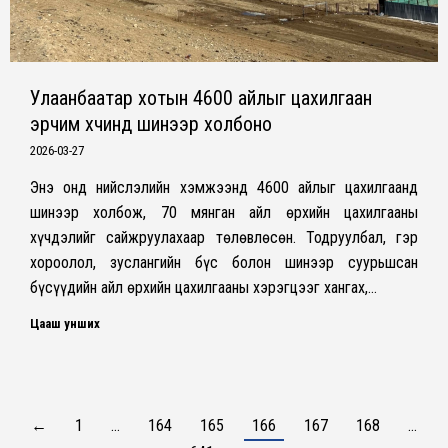
Улаанбаатар хотын 4600 айлыг цахилгаан
эрчим хүчинд шинээр холбоно
2026-03-27
Энэ онд нийслэлийн хэмжээнд 4600 айлыг цахилгаанд
шинээр холбож, 70 мянган айл өрхийн цахилгааны
хүчдэлийг сайжруулахаар төлөвлөсөн. Тодруулбал, гэр
хороолол, зуслангийн бүс болон шинээр суурьшсан
бүсүүдийн айл өрхийн цахилгааны хэрэгцээг хангах,…
Цааш унших
←
1
…
164
165
166
167
168
…