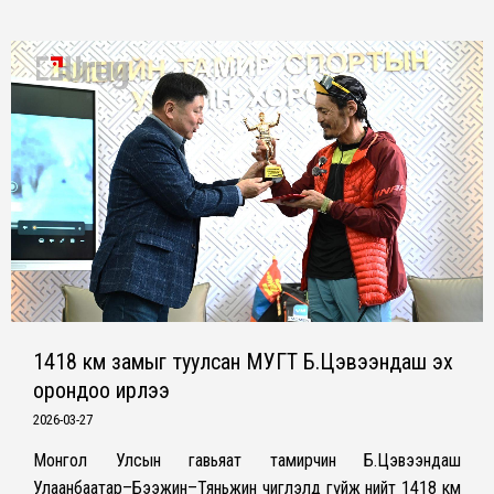
1418 км замыг туулсан МУГТ Б.Цэвээндаш эх
орондоо ирлээ
2026-03-27
Монгол Улсын гавьяат тамирчин Б.Цэвээндаш
Улаанбаатар–Бээжин–Тяньжин чиглэлд гүйж нийт 1418 км