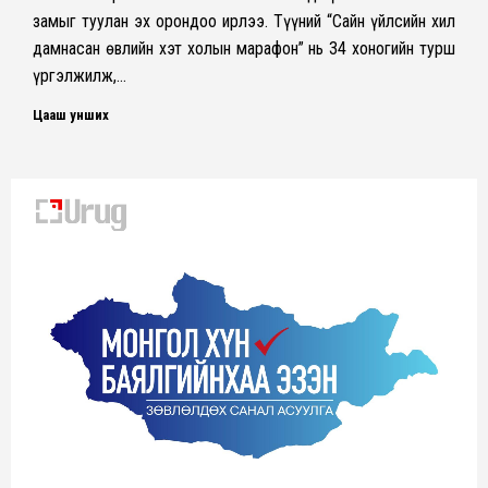
замыг туулан эх орондоо ирлээ. Түүний “Сайн үйлсийн хил
дамнасан өвлийн хэт холын марафон” нь 34 хоногийн турш
үргэлжилж,…
Цааш унших