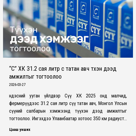
“Сүү” ХК 31.2 сая литр сүү татан авч түүхэн дээд
амжилтыг тогтоолоо
2026-03-27
Үндэсний ууган үйлдвэр Сүү ХК 2025 онд малчид,
фермерүүдээс 31.2 сая литр сүү татан авч, Монгол Улсын
сүүний салбарын хэмжээнд түүхэн дээд амжилтыг
тогтоолоо. Ингэхдээ Улаанбаатар хотоос 350 км радиуст…
Цааш унших