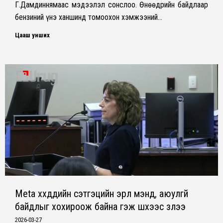
Г.Дамдиннямаас мэдээлэл сонслоо. Өнөөдрийн байдлаар
бензиний үнэ ханшинд томоохон хэмжээний…
Цааш унших
Meta хүүхдүүдийн сэтгэцийн эрүүл мэнд, аюулгүй
байдлыг хохироож байна гэж шүүхээс үзлээ
2026-03-27