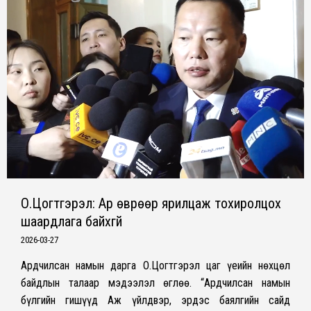
О.Цогтгэрэл: Ар өврөөр ярилцаж тохиролцох
шаардлага байхгүй
2026-03-27
Ардчилсан намын дарга О.Цогтгэрэл цаг үеийн нөхцөл
байдлын талаар мэдээлэл өглөө. “Ардчилсан намын
бүлгийн гишүүд Аж үйлдвэр, эрдэс баялгийн сайд