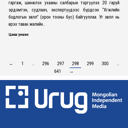
гаргаж, шинжлэх ухааны салбарын тэргүүлэх 20 гаруй
эрдэмтэн, судлаач, экспертүүдээс бүрдсэн “Хөгжлийн
бодлогын зөвлөл” (орон тооны бус) байгууллаа. Уг зөвлөл нь
ирэх таван жилийн…
Цааш унших
←
1
…
296
297
298
299
300
…
641
→