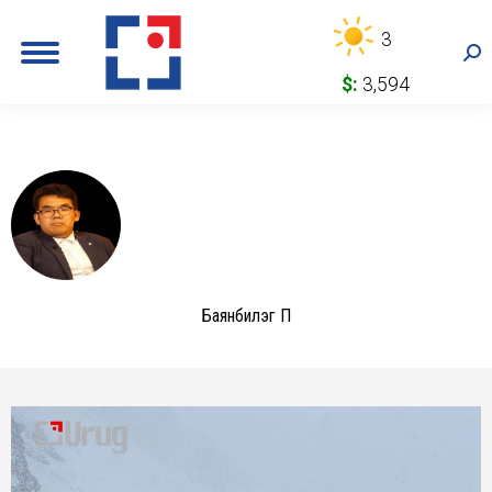
3
Sea
$:
3,594
Баянбилэг П