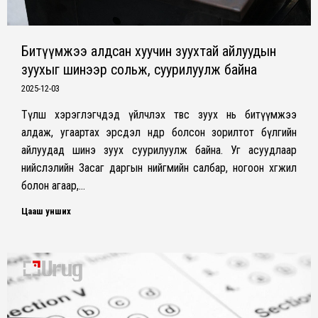
Битүүмжээ алдсан хуучин зуухтай айлуудын
зуухыг шинээр сольж, суурилуулж байна
2025-12-03
Түлш хэрэглэгчдэд үйлчлэх төвөөс зуух нь битүүмжээ
алдаж, угаартах эрсдэл өндөр болсон зорилтот бүлгийн
айлуудад шинэ зуух суурилуулж байна. Уг асуудлаар
нийслэлийн Засаг даргын нийгмийн салбар, ногоон хөгжил
болон агаар,…
Цааш унших