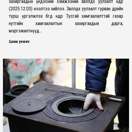
захиргаадын үндэсний хэмжээний зөвлөлдөх уулзалт өнөөдөр
(2025.12.03) нээлтээ хийлээ. Зөвлөлдөх уулзалт гурван өдрийн
турш үргэлжлэх бөгөөд өнөөдөр Тусгай хамгаалалттай газар
нутгийн хамгаалалтын захиргаадын дарга,
мэргэжилтнүүд…
Цааш унших