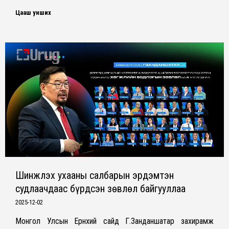
Цааш унших
Шинжлэх ухааны салбарын эрдэмтэн
судлаачдаас бүрдсэн зөвлөл байгууллаа
2025-12-02
Монгол Улсын Ерөнхий сайд Г.Занданшатар захирамж