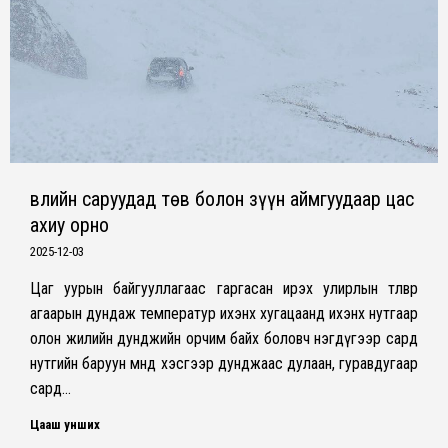
Өвлийн саруудад төв болон зүүн аймгуудаар цас
ахиу орно
2025-12-03
Цаг уурын байгууллагаас гаргасан ирэх улирлын төлөвөөр
агаарын дундаж температур ихэнх хугацаанд ихэнх нутгаар
олон жилийн дунджийн орчим байх боловч нэгдүгээр сард
нутгийн баруун өмнөд хэсгээр дунджаас дулаан, гуравдугаар
сард…
Цааш унших