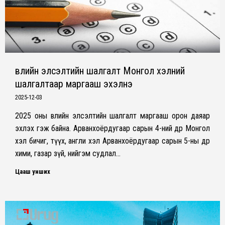
Өвлийн элсэлтийн шалгалт Монгол хэлний
шалгалтаар маргааш эхэлнэ
2025-12-03
2025 оны өвлийн элсэлтийн шалгалт маргааш орон даяар
эхлэх гэж байна. Арванхоёрдугаар сарын 4-ний өдөр Монгол
хэл бичиг, түүх, англи хэл Арванхоёрдугаар сарын 5-ны өдөр
хими, газар зүй, нийгэм судлал…
Цааш унших