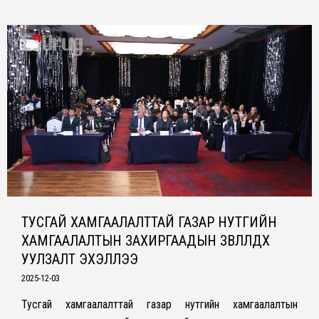
ТУСГАЙ ХАМГААЛАЛТТАЙ ГАЗАР НУТГИЙН
ХАМГААЛАЛТЫН ЗАХИРГААДЫН ЗӨВЛӨЛДӨХ
УУЛЗАЛТ ЭХЭЛЛЭЭ
2025-12-03
Тусгай хамгаалалттай газар нутгийн хамгаалалтын