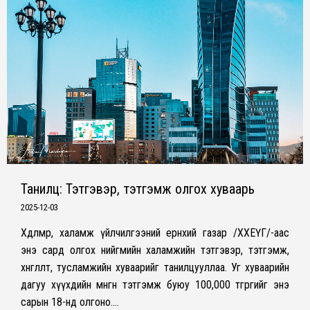
Танилц: Тэтгэвэр, тэтгэмж олгох хуваарь
2025-12-03
Хөдөлмөр, халамж үйлчилгээний ерөнхий газар /ХХЕҮГ/-аас
энэ сард олгох нийгмийн халамжийн тэтгэвэр, тэтгэмж,
хөнгөлөлт, тусламжийн хуваарийг танилцууллаа. Уг хуваарийн
дагуу хүүхдийн мөнгөн тэтгэмж буюу 100,000 төгрөгийг энэ
сарын 18-нд олгоно.…