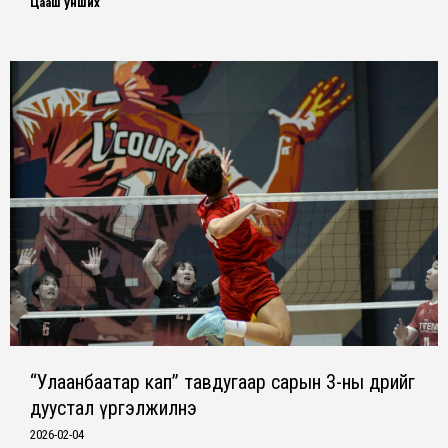
Цааш унших
“Улаанбаатар кап” тавдугаар сарын 3-ны өдрийг
дуустал үргэлжилнэ
2026-02-04