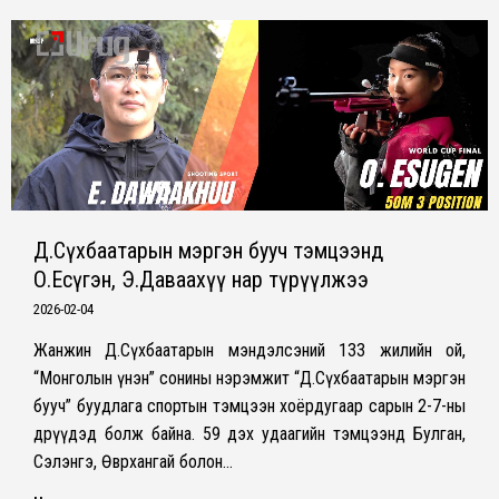
Д.Сүхбаатарын мэргэн бууч тэмцээнд
О.Есүгэн, Э.Даваахүү нар түрүүлжээ
2026-02-04
Жанжин Д.Сүхбаатарын мэндэлсэний 133 жилийн ой,
“Монголын үнэн” сонины нэрэмжит “Д.Сүхбаатарын мэргэн
бууч” буудлага спортын тэмцээн хоёрдугаар сарын 2-7-ны
өдрүүдэд болж байна. 59 дэх удаагийн тэмцээнд Булган,
Сэлэнгэ, Өвөрхангай болон…