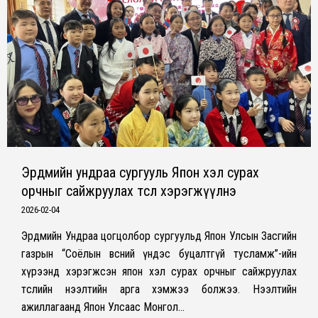
Эрдмийн ундраа сургууль Япон хэл сурах
орчныг сайжруулах төсөл хэрэгжүүлнэ
2026-02-04
Эрдмийн Ундраа цогцолбор сургуульд Япон Улсын Засгийн
газрын “Соёлын өвсний үндэс буцалтгүй тусламж”-ийн
хүрээнд хэрэгжсэн япон хэл сурах орчныг сайжруулах
төслийн нээлтийн арга хэмжээ болжээ. Нээлтийн
ажиллагаанд Япон Улсаас Монгол…