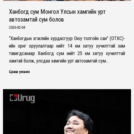
Ханбогд сум Монгол Улсын хамгийн урт
автозамтай сум болов
2026-02-04
“Ханбогдын хөгжлийн хурдасгуур Оюу толгойн сан” (ОТХС)-
ийн хөрөнгө оруулалтаар нийт 14 км хатуу хучилттай зам
тавигдсанаар Ханбогд сум нийт 25 км хатуу хучилттай
замтай болж, улсдаа хамгийн урт автозамтай сум…
Цааш унших