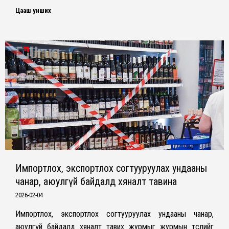
Цааш унших
Импортлох, экспортлох согтууруулах ундааны
чанар, аюулгүй байдалд хяналт тавина
2026-02-04
Импортлох, экспортлох согтууруулах ундааны чанар,
аюулгүй байдалд хяналт тавих журмыг журмын төслийг