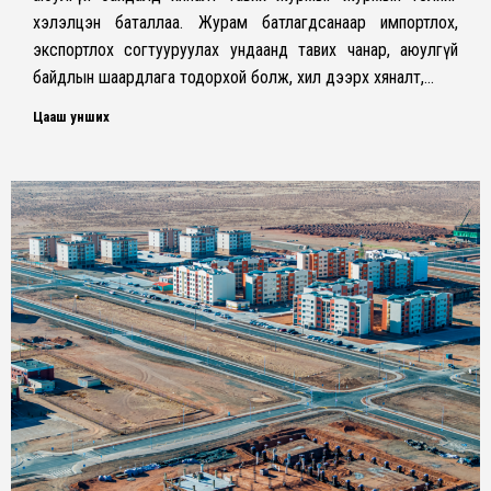
хэлэлцэн баталлаа. Журам батлагдсанаар импортлох,
экспортлох согтууруулах ундаанд тавих чанар, аюулгүй
байдлын шаардлага тодорхой болж, хил дээрх хяналт,…
Цааш унших