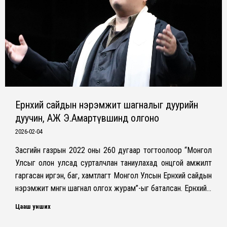
Ерөнхий сайдын нэрэмжит шагналыг дуурийн
дуучин, АЖ Э.Амартүвшинд олгоно
2026-02-04
Засгийн газрын 2022 оны 260 дугаар тогтоолоор “Монгол
Улсыг олон улсад сурталчлан таниулахад онцгой амжилт
гаргасан иргэн, баг, хамтлагт Монгол Улсын Ерөнхий сайдын
нэрэмжит мөнгөн шагнал олгох журам”-ыг баталсан. Ерөнхий…
Цааш унших