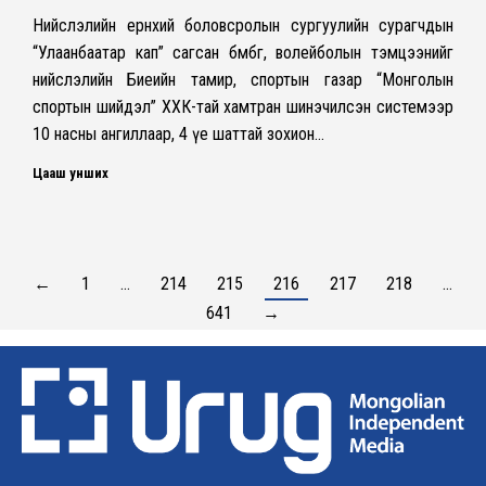
Нийслэлийн ерөнхий боловсролын сургуулийн сурагчдын
“Улаанбаатар кап” сагсан бөмбөг, волейболын тэмцээнийг
нийслэлийн Биеийн тамир, спортын газар “Монголын
спортын шийдэл” ХХК-тай хамтран шинэчилсэн системээр
10 насны ангиллаар, 4 үе шаттай зохион…
Цааш унших
←
1
…
214
215
216
217
218
…
641
→