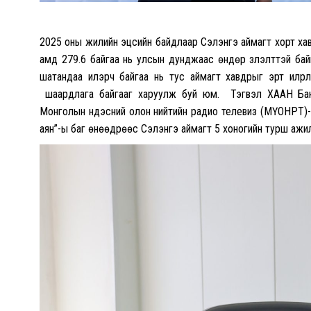
2025 оны жилийн эцсийн байдлаар Сэлэнгэ аймагт хорт хав
амд 279.6 байгаа нь улсын дунджаас өндөр үзүүлэлттэй 
шатандаа илэрч байгаа нь тус аймагт хавдрыг эрт илрүүл
шаардлага байгааг харуулж буй юм. Тэгвэл ХААН Банк
Монголын үндэсний олон нийтийн радио телевиз (МҮОНРТ)-
аян”-ы баг өнөөдрөөс Сэлэнгэ аймагт 5 хоногийн турш ажи