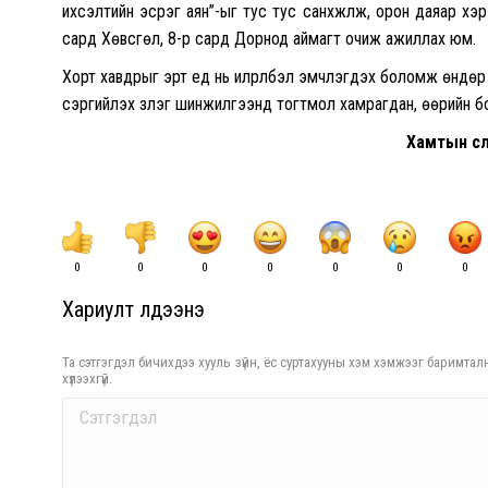
ихсэлтийн эсрэг аян”-ыг тус тус санхүүжүүлж, орон даяар х
сард Хөвсгөл, 8-р сард Дорнод аймагт очиж ажиллах юм.
Хорт хавдрыг эрт үед нь илрүүлбэл эмчлэгдэх боломж өндөр б
сэргийлэх үзлэг шинжилгээнд тогтмол хамрагдан, өөрийн бо
Хамтын өсөл
0
0
0
0
0
0
0
Хариулт үлдээнэ үү
Та сэтгэгдэл бичихдээ хууль зүйн, ёс суртахууны хэм хэмжээг баримталн
хүлээхгүй.
Comment