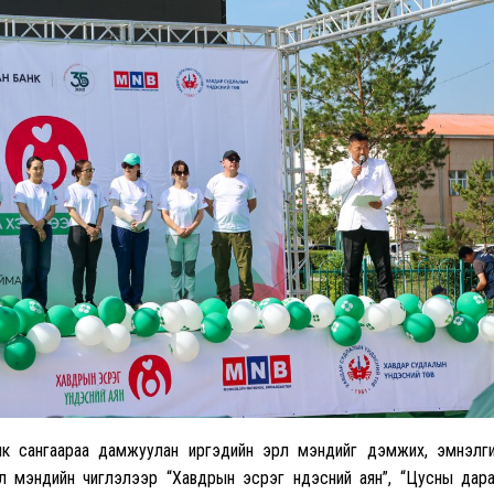
к сангаараа дамжуулан иргэдийн эрүүл мэндийг дэмжих, эмнэлг
үүл мэндийн чиглэлээр “Хавдрын эсрэг үндэсний аян”, “Цусны дар