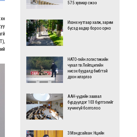
57.5 хувиар өсжээ
хүн
Ихэнх нутгаар халж, зарим
жуу
бүсэд аадар бороо орно
гүй
Т),
ний
НАТО-гийн логистикийн
чухал төв Лейпцигийн
нисэх буудалд бөмбөгтэй
дрон илэрлээ
ААН-үүдийн заавал
бүрдүүлдэг 103 бүртгэлийг
хүчингүй болголоо
З.Мэндсайхан: Нөөцийн