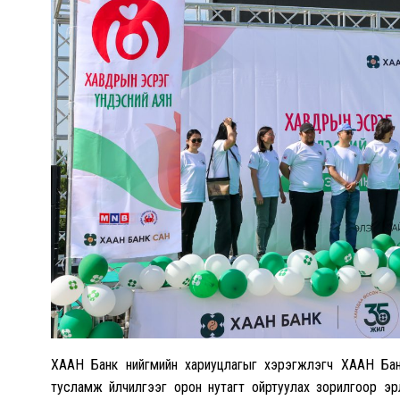
ХААН Банк нийгмийн хариуцлагыг хэрэгжүүлэгч ХААН Бан
тусламж үйлчилгээг орон нутагт ойртуулах зорилгоор эр