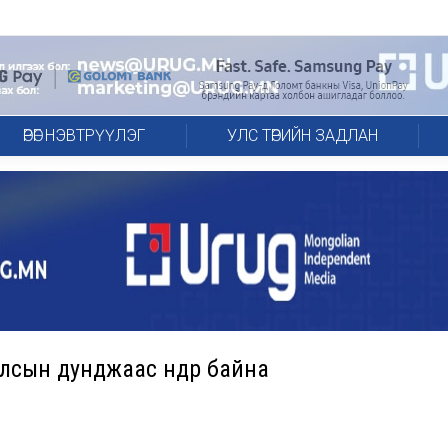
ӨРӨГ НЭВТРҮҮЛЭГ
УЛС ТӨРИЙН ЗАДЛАН
улсын дунджаас өндөр байна