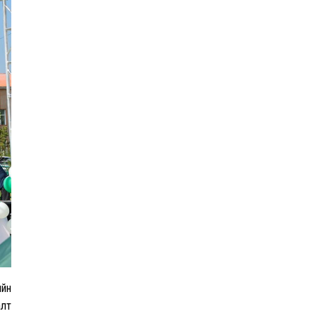
Эрчим хүчний сайд
Б.Найдалаа: Дундговийн
эрчим хүчний томоохон
төслүүдэд дэмжлэг
үзүүлнэ
Давхардсан
зохицуулалтыг бууруулах
хүрээнд 83 дүрэм, журмыг
цуцалжээ
Өчигдөр 102 тусгай дугаарт
2321 дуудлага, мэдээлэл
бүртгэгджээ
ийн
ЦААШ УНШИХ
алт