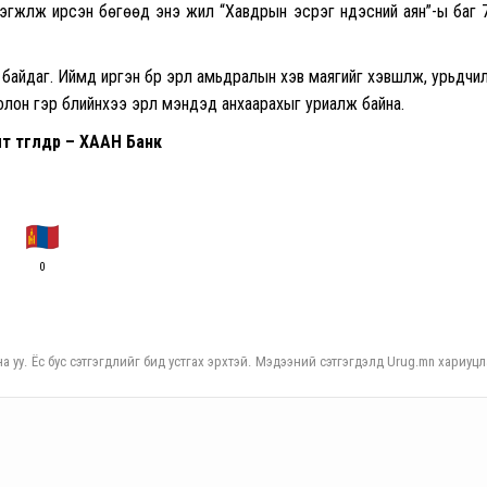
эрэгжүүлж ирсэн бөгөөд энэ жил “Хавдрын эсрэг үндэсний аян”-ы баг 
айдаг. Иймд иргэн бүр эрүүл амьдралын хэв маягийг хэвшүүлж, урьдчи
лон гэр бүлийнхээ эрүүл мэндэд анхаарахыг уриалж байна.
т төгөлдөр – ХААН Банк
0
а уу. Ёс бус сэтгэгдлийг бид устгах эрхтэй. Мэдээний сэтгэгдэлд Urug.mn хариуцл