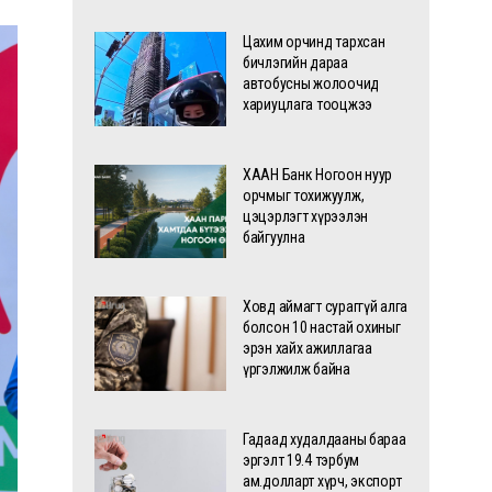
Цахим орчинд тархсан
бичлэгийн дараа
автобусны жолоочид
хариуцлага тооцжээ
ХААН Банк Ногоон нуур
орчмыг тохижуулж,
цэцэрлэгт хүрээлэн
байгуулна
Ховд аймагт сураггүй алга
болсон 10 настай охиныг
эрэн хайх ажиллагаа
үргэлжилж байна
Гадаад худалдааны бараа
эргэлт 19.4 тэрбум
ам.долларт хүрч, экспорт