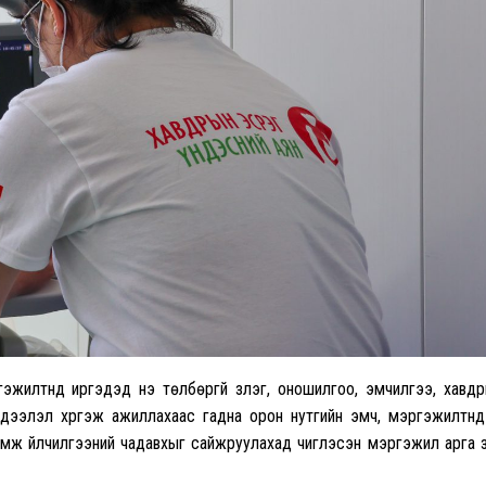
жилтнүүд иргэдэд үнэ төлбөргүй үзлэг, оношилгоо, эмчилгээ, хавд
эдээлэл хүргэж ажиллахаас гадна орон нутгийн эмч, мэргэжилтнүү
ламж үйлчилгээний чадавхыг сайжруулахад чиглэсэн мэргэжил арга з