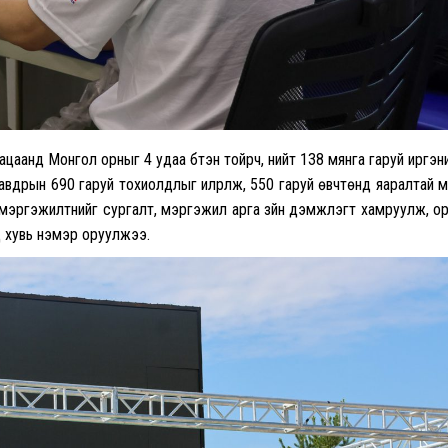
ацаанд Монгол орныг 4 удаа бүтэн тойрч, нийт 138 мянга гаруй иргэн
хавдрын 690 гаруй тохиолдлыг илрүүлж, 550 гаруй өвчтөнд яаралтай 
йн мэргэжилтнийг сургалт, мэргэжил арга зүйн дэмжлэгт хамруулж, о
д хувь нэмэр оруулжээ.