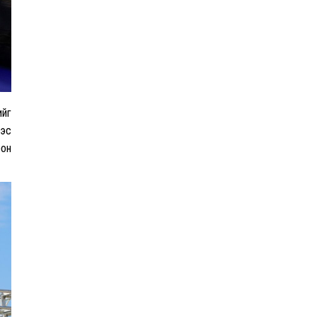
дарамталсан
Б.Дашпүрэв: Шатахууны
нийлүүлэлт хэвийн
үргэлжилж, нөөцийг
нэмэгдүүлэхэд анхаарч
байна
ийг
мэс
рон
Д.Амарбаясгалан: Зах
зээлийн буруу бодлого
шатахууны хямралаар
илэрч байна
Голомт банк АНЭУ-ын
Mashreq банканд Дирхам
валютын данс нээлээ