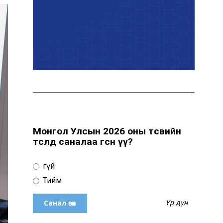
Монгол залуу АНУ-ын
Вашингтон хотын орон
гэргүй эмэгтэйг
хүчирхийлэгчээс аварчээ
А.Оргилмаа дэлхийн
аваргад дөрвөн төрөлд
медаль хүртлээ
Монгол Улсын 2026 оны төсвийн
төсөлд саналаа өгсөн үү?
Дэлхий даяар элсэн
чихрийн үнэ нэмэгдэх
төлөвтэй байна
Үгүй
Тийм
Б.Оюунбилэг:
Үр дүн
Хамтрагчдаа хуулийн
байгууллагаар далайлгаж