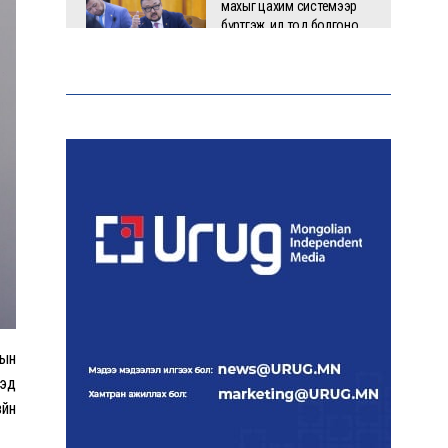
махыг цахим системээр
бүртгэж, ил тод болгоно
Маргааш цахилгаан
хязгаарлах хуваарь
С.Амарсайхан: 60 гаруй
тэрбум төгрөгийн шийдвэр
гүйцэтгэлийг эрчимжүүлж,
орон сууцны хохирлыг
барагдуулна
рын
“Хотын дарга сонсож
дэд
байна” платформыг
наймдугаар сарын 14-нөөс
үйн
ажиллуулна