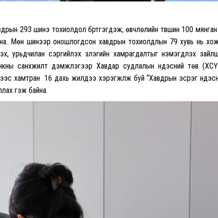
дрын 293 шинэ тохиолдол бүртгэгдэж, өвчлөлийн түвшин 100 мянган 
байна. Мөн шинээр оношлогдсон хавдрын тохиолдлын 79 хувь нь хо
эх, урьдчилан сэргийлэх үзлэгийн хамрагдалтыг нэмэгдүүлэх зайлш
ны санхүүжилт дэмжлэгээр Хавдар судлалын үндэсний төв (ХСҮ
ээс хамтран 16 дахь жилдээ хэрэгжүүлж буй “Хавдрын эсрэг үндэс
ллах гэж байна.