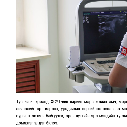
Тус аяны хүрээнд ХСҮТ-ийн нарийн мэргэжлийн эмч, мэргэ
өвчлөлийг эрт илрүүлэх, урьдчилан сэргийлэх зөвлөгөө м
сургалт зохион байгуулж, орон нутгийн эрүүл мэндийн тус
дэмжлэг үзүүлдэг билээ.