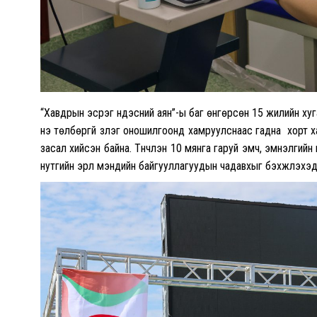
“Хавдрын эсрэг үндэсний аян”-ы баг өнгөрсөн 15 жилийн хуг
үнэ төлбөргүй үзлэг оношилгоонд хамруулснаас гадна хорт 
засал хийсэн байна. Түүнчлэн 10 мянга гаруй эмч, эмнэлги
нутгийн эрүүл мэндийн байгууллагуудын чадавхыг бэхжүүлэхэ