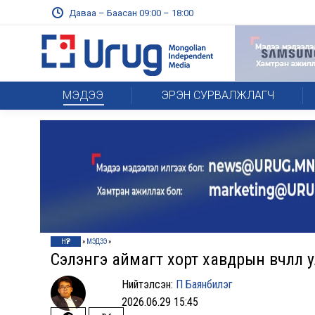
Даваа – Баасан 09:00 – 18:00
МЭДЭЭ
ЭРЭН СУРВАЛЖЛАГЧ
НҮҮР
»
МЭДЭЭ
»
Сэлэнгэ аймагт хорт хавдрын өвчлөл 
Нийтэлсэн:
П Баянбилэг
2026.06.29 15:45