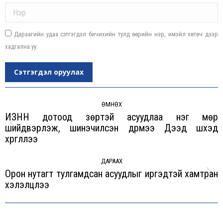
Name *
Дараагийн удаа сэтгэгдэл бичихийн тулд өөрийн нэр, имэйл хөтөч дээр
хадгална уу.
Сэтгэгдэл оруулах
Post
navigation
ӨМНӨХ
ИЗНН дотоод зөрүүтэй асуудлаа нэг мөр
шийдвэрлэж, шинэчилсэн дүрмээ Дээд шүүхэд
Previous
хүргүүллээ
post:
ДАРААХ
Орон нутагт тулгамдсан асуудлыг иргэдтэй хамтран
Next
хэлэлцлээ
post: