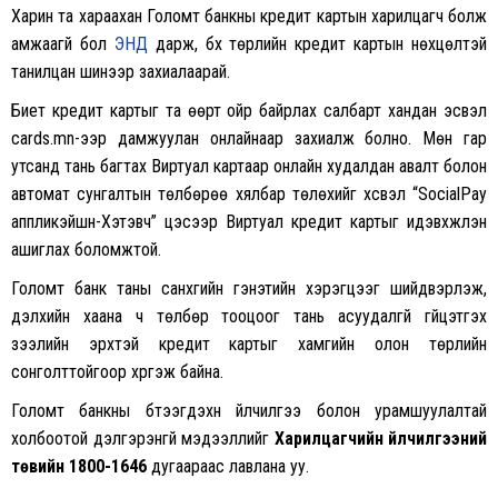
Харин та хараахан Голомт банкны кредит картын харилцагч болж
амжаагүй бол
ЭНД
дарж, бүх төрлийн кредит картын нөхцөлтэй
танилцан шинээр захиалаарай.
Биет кредит картыг та өөрт ойр байрлах салбарт хандан эсвэл
cards.mn-ээр дамжуулан онлайнаар захиалж болно. Мөн гар
утсанд тань багтах Виртуал картаар онлайн худалдан авалт болон
автомат сунгалтын төлбөрөө хялбар төлөхийг хүсвэл “SocialPay
аппликэйшн-Хэтэвч” цэсээр Виртуал кредит картыг идэвхжүүлэн
ашиглах боломжтой.
Голомт банк таны санхүүгийн гэнэтийн хэрэгцээг шийдвэрлэж,
дэлхийн хаана ч төлбөр тооцоог тань асуудалгүй гүйцэтгэх
зээлийн эрхтэй кредит картыг хамгийн олон төрлийн
сонголттойгоор хүргэж байна.
Голомт банкны бүтээгдэхүүн үйлчилгээ болон урамшуулалтай
холбоотой дэлгэрэнгүй мэдээллийг
Харилцагчийн үйлчилгээний
төвийн 1800-1646
дугаараас лавлана уу.