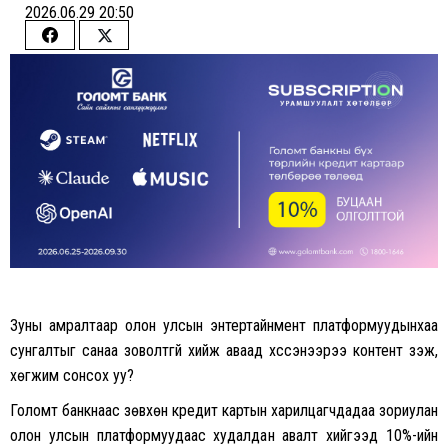
2026.06.29 20:50
Share
Share
on
on
Facebook
Twitter
Зуны амралтаар олон улсын энтертайнмент платформуудынхаа
сунгалтыг санаа зоволтгүй хийж аваад хүссэнээрээ контент үзэж,
хөгжим сонсох уу?
Голомт банкнаас зөвхөн кредит картын харилцагчдадаа зориулан
олон улсын платформуудаас худалдан авалт хийгээд 10%-ийн