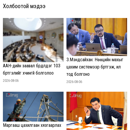
Холбоотой мэдээ
З.Мэндсайхан: Нөөцийн махыг
ААН-үүдийн заавал бүрдүүлдэг 103
цахим системээр бүртгэж, ил
бүртгэлийг хүчингүй болголоо
тод болгоно
2026-08-06
2026-08-06
Маргааш цахилгаан хязгаарлах