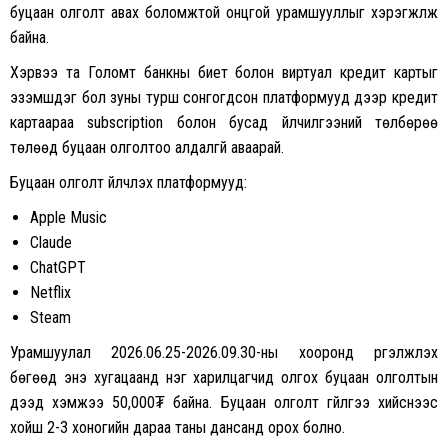
буцаан олголт авах боломжтой онцгой урамшууллыг хэрэгжүүлж
байна.
Хэрвээ та Голомт банкны биет болон виртуал кредит картыг
эзэмшдэг бол зуны турш сонгогдсон платформууд дээр кредит
картаараа subscription болон бусад үйлчилгээний төлбөрөө
төлөөд буцаан олголтоо алдалгүй аваарай.
Буцаан олголт үйлчлэх платформууд:
Apple Music
Claude
ChatGPT
Netflix
Steam
Урамшуулал 2026.06.25-2026.09.30-ны хооронд үргэлжлэх
бөгөөд энэ хугацаанд нэг харилцагчид олгох буцаан олголтын
дээд хэмжээ 50,000₮ байна. Буцаан олголт гүйлгээ хийснээс
хойш 2-3 хоногийн дараа таны дансанд орох болно.