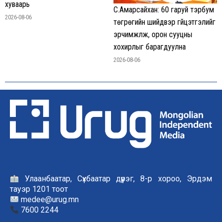
хуваарь
С.Амарсайхан: 60 гаруй тэрбум
2026-08-06
төгрөгийн шийдвэр гүйцэтгэлийг
эрчимжүүлж, орон сууцны
хохирлыг барагдуулна
2026-08-06
Улаанбаатар, Сүхбаатар дүүрэг, 8-р хороо, Эрдэм
тауэр 1201 тоот
medee@urug.mn
7600 2244