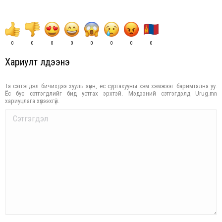
0
0
0
0
0
0
0
0
Хариулт үлдээнэ үү
Та сэтгэгдэл бичихдээ хууль зүйн, ёс суртахууны хэм хэмжээг баримтална уу.
Ёс бус сэтгэгдлийг бид устгах эрхтэй. Мэдээний сэтгэгдэлд Urug.mn
хариуцлага хүлээхгүй.
Comment