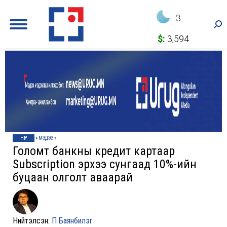
3
Sea
$:
3,594
НҮҮР
»
МЭДЭЭ
»
Голомт банкны кредит картаар
Subscription эрхээ сунгаад 10%-ийн
буцаан олголт аваарай
Нийтэлсэн:
П Баянбилэг