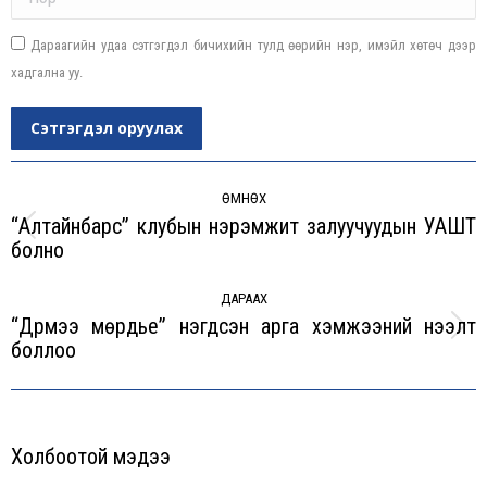
Дараагийн удаа сэтгэгдэл бичихийн тулд өөрийн нэр, имэйл хөтөч дээр
хадгална уу.
Сэтгэгдэл оруулах
Post
navigation
ӨМНӨХ
“Алтайнбарс” клубын нэрэмжит залуучуудын УАШТ
Previous
болно
post:
ДАРААХ
“Дүрмээ мөрдье” нэгдсэн арга хэмжээний нээлт
Next
боллоо
post:
Холбоотой мэдээ