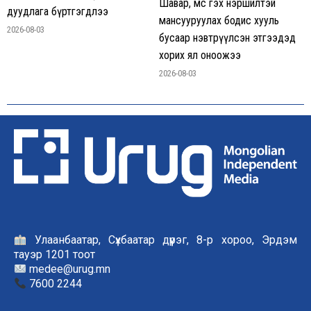
Шавар, мөс гэх нэршилтэй
дуудлага бүртгэгдлээ
мансууруулах бодис хууль
2026-08-03
бусаар нэвтрүүлсэн этгээдэд
хорих ял оноожээ
2026-08-03
Улаанбаатар, Сүхбаатар дүүрэг, 8-р хороо, Эрдэм
тауэр 1201 тоот
medee@urug.mn
7600 2244