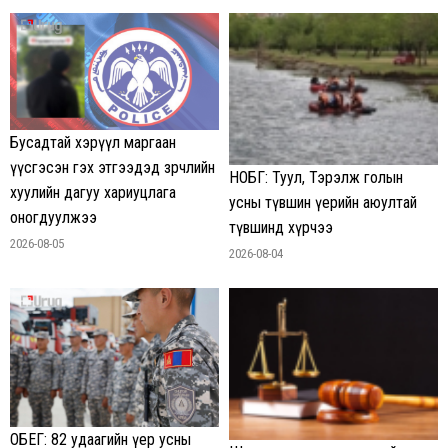
Бусадтай хэрүүл маргаан
үүсгэсэн гэх этгээдэд зөрчлийн
НОБГ: Туул, Тэрэлж голын
хуулийн дагуу хариуцлага
усны түвшин үерийн аюултай
оногдуулжээ
түвшинд хүрчээ
2026-08-05
2026-08-04
ОБЕГ: 82 удаагийн үер усны