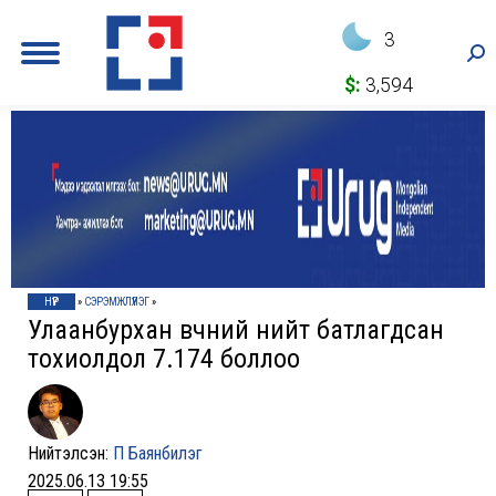
3
Sea
$:
3,594
НҮҮР
»
СЭРЭМЖЛҮҮЛЭГ
»
Улаанбурхан өвчний нийт батлагдсан
тохиолдол 7.174 боллоо
Нийтэлсэн:
П Баянбилэг
2025.06.13 19:55