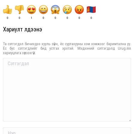
0
0
1
0
0
0
0
0
Хариулт үлдээнэ үү
Та сэтгэгдэл бичихдээ хууль зүйн, ёс суртахууны хэм хэмжээг баримтална уу.
Ёс бус сэтгэгдлийг бид устгах эрхтэй. Мэдээний сэтгэгдэлд Urug.mn
хариуцлага хүлээхгүй.
Comment
Name *