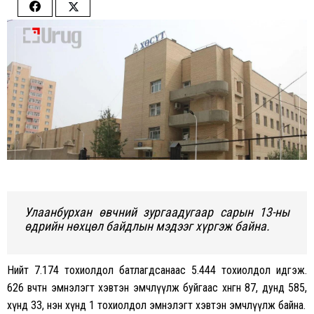
Share
Share
on
on
Facebook
Twitter
Улаанбурхан өвчний зургаадугаар сарын 13-ны
өдрийн нөхцөл байдлын мэдээг хүргэж байна.
Нийт 7.174 тохиолдол батлагдсанаас 5.444 тохиолдол идгэж.
626 өвчтөн эмнэлэгт хэвтэн эмчлүүлж буйгаас хөнгөн 87, дунд 585,
хүнд 33, нэн хүнд 1 тохиолдол эмнэлэгт хэвтэн эмчлүүлж байна.