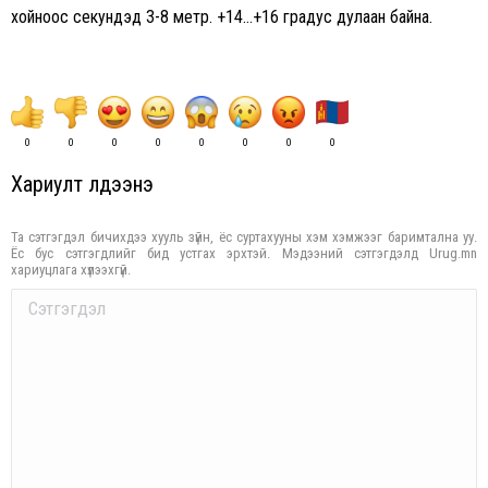
хойноос секундэд 3-8 метр. +14…+16 градус дулаан байна.
0
0
0
0
0
0
0
0
Хариулт үлдээнэ үү
Та сэтгэгдэл бичихдээ хууль зүйн, ёс суртахууны хэм хэмжээг баримтална уу.
Ёс бус сэтгэгдлийг бид устгах эрхтэй. Мэдээний сэтгэгдэлд Urug.mn
хариуцлага хүлээхгүй.
Comment