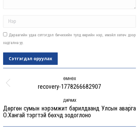
Name *
Дараагийн удаа сэтгэгдэл бичихийн тулд өөрийн нэр, имэйл хөтөч дээр
хадгална уу.
Сэтгэгдэл оруулах
Post
navigation
ӨМНӨХ
recovery-1778266682907
Previous
post:
ДАРААХ
Дөргөн сумын нэрэмжит барилдаанд Улсын аварга
Next
О.Хангай тэргүүтэй бөхчүүд зодоглоно
post: