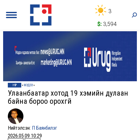
3
Sea
$:
3,594
НҮҮР
»
МЭДЭЭ
»
Улаанбаатар хотод 19 хэмийн дулаан
байна бороо орохгүй
Нийтэлсэн:
П Баянбилэг
2026.05.09 10:29