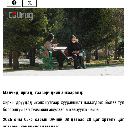
Share
Share
on
on
Facebook
Twitter
Малчид, иргэд, тээвэрчдийн анхааралд:
Ойрын өдрүүдэд ихэнх нутгаар хуурайшилт нэмэгдэж байгаа тул
болзошгүй гал түймрийн аюулаас анхааруулж байна.
2026 оны 05-р сарын 09-ний 08 цагаас 20 цаг хүртэлх
цаг
агаарын урьдчилсан мэдээ: