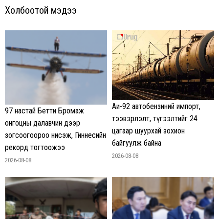
Холбоотой мэдээ
Аи-92 автобензиний импорт,
97 настай Бетти Бромаж
тээвэрлэлт, түгээлтийг 24
онгоцны далавчин дээр
цагаар шуурхай зохион
зогсоогоороо нисэж, Гиннесийн
байгуулж байна
рекорд тогтоожээ
2026-08-08
2026-08-08