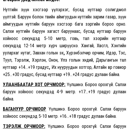
Нутгийн зүүн хэсгээр үүлэрхэг, бусад нутгаар солигдмол
үүлтэй. Баруун болон төвийн аймгуудын нутгийн зарим газар, зүүн
аймгуудын нутгийн баруун хэсгээр бага зэргийн бороо орно.
Салхи нутгийн баруун хагаст баруунаас, бусад нутгаар баруун
хойноос секундэд 5-10 метр, говь, тал хээрийн нутгаар
секундэд 12-14 метр хүрч ширүүснэ. Хангай, Хөвсгөл, Хэнтийн
уулархаг нутаг, Завхан голын эх
,
Хүрэнбэлчир орчим, Идэр, Тэс,
Туул, Тэрэлж, Хэрлэн, Онон, Улз голын хөндий, Дарьгангын тал
нутгаар +14…+19 градус
,
Их нууруудын хотгор, Алтайн өвөр говиор
+25…+30 градус, бусад нутгаар +19…+24 градус дулаан байна.
УЛААНБААТАР ХОТ ОРЧМООР:
Үүлшинэ. Бороо орохгүй. Салхи
баруун хойноос секундэд 4-9 метр. +17…+19 градус дулаан
байна.
БАГАНУУР ОРЧМООР
Үүлшинэ. Бороо орохгүй. Салхи баруун
хойноос секундэд 5-10 метр. +16…+18 градус дулаан байна.
ТЭРЭЛЖ ОРЧМООР:
Үүлшинэ. Бороо орохгүй. Салхи баруун