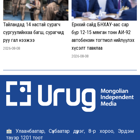
Тайландад 14 настай сурагч
Ерөнхий сайд БНХАУ-аас сар
сургуулийнхаа багш, сурагчид
бүр 12-15 мянган тонн АИ-92
руу гал нээжээ
автобензин тогтмол нийлүүлэх
хүсэлт тавилаа
2026-08-08
2026-08-08
Улаанбаатар, Сүхбаатар дүүрэг, 8-р хороо, Эрдэм
тауэр 1201 тоот