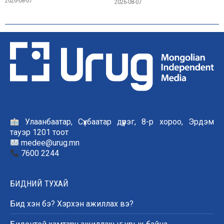
2026-08-07
2026-08-07
Улаанбаатар, Сүхбаатар дүүрэг, 8-р хороо, Эрдэм
тауэр 1201 тоот
medee@urug.mn
7600 2244
БИДНИЙ ТУХАЙ
Бид хэн бэ? Хэрхэн ажиллах вэ?