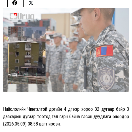
Share
Share
on
on
Facebook
Twitter
Нийслэлийн Чингэлтэй дүүргийн 4 дүгээр хороо 32 дугаар байр 3
давхарын дугаар тоотод гал гарч байна гэсэн дуудлага өнөөдөр
(2026.05.09) 08:58 цагт ирсэн.