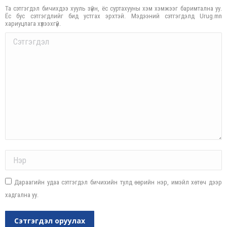
Та сэтгэгдэл бичихдээ хууль зүйн, ёс суртахууны хэм хэмжээг баримтална уу.
Ёс бус сэтгэгдлийг бид устгах эрхтэй. Мэдээний сэтгэгдэлд Urug.mn
хариуцлага хүлээхгүй.
Comment
Name *
Дараагийн удаа сэтгэгдэл бичихийн тулд өөрийн нэр, имэйл хөтөч дээр
хадгална уу.
Сэтгэгдэл оруулах