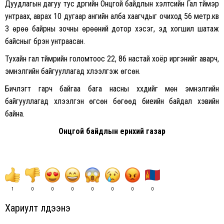
Дуудлагын дагуу тус дүүргийн Онцгой байдлын хэлтсийн Гал түймэр
унтраах, аврах 10 дугаар ангийн алба хаагчдыг очиход 56 метр.кв
3 өрөө байрны зочны өрөөний дотор хэсэг, эд хогшил шатаж
байсныг бүрэн унтраасан.
Тухайн гал түймрийн голомтоос 22, 86 настай хоёр иргэнийг аварч,
эмнэлгийн байгууллагад хүлээлгэж өгсөн.
Бичлэгт гарч байгаа бага насны хүүхдийг мөн эмнэлгийн
байгууллагад хүлээлгэн өгсөн бөгөөд биеийн байдал хэвийн
байна.
Онцгой байдлын ерөнхий газар
1
0
0
0
0
0
0
0
Хариулт үлдээнэ үү