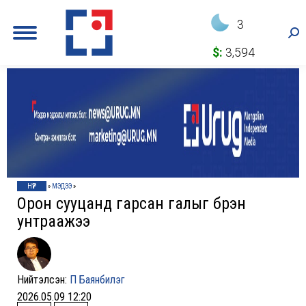
3
Sea
$:
3,594
НҮҮР
»
МЭДЭЭ
»
Орон сууцанд гарсан галыг бүрэн
унтраажээ
Нийтэлсэн:
П Баянбилэг
2026.05.09 12:20