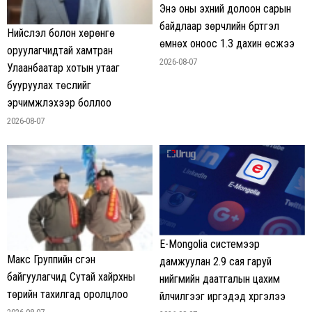
Энэ оны эхний долоон сарын
байдлаар зөрчлийн бүртгэл
Нийслэл болон хөрөнгө
өмнөх оноос 1.3 дахин өсжээ
оруулагчидтай хамтран
2026-08-07
Улаанбаатар хотын утааг
бууруулах төслийг
эрчимжүүлэхээр боллоо
2026-08-07
E-Mongolia системээр
Макс Группийн үүсгэн
дамжуулан 2.9 сая гаруй
байгуулагчид Сутай хайрхны
нийгмийн даатгалын цахим
төрийн тахилгад оролцлоо
үйлчилгээг иргэдэд хүргэлээ