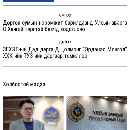
Post
navigation
ӨМНӨХ
Дөргөн сумын нэрэмжит барилдаанд Улсын аварга
Previous
О.Хангай тэргүүтэй бөхчүүд зодоглоно
post:
ДАРААХ
ЗГХЭГ-ын Дэд дарга Д.Цолмонг “Эрдэнэс Монгол”
Next
ХХК-ийн ТУЗ-ийн даргаар томиллоо
post:
Холбоотой мэдээ