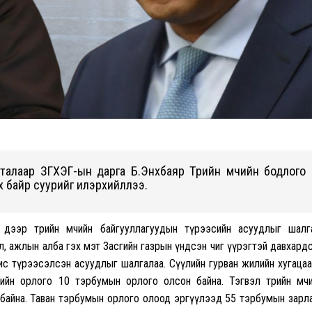
талаар ЗГХЭГ-ын дарга Б.Энхбаяр Төрийн өмчийн бодлого
х байр суурийг илэрхийллээ.
 дээр төрийн өмчийн байгууллагуудын түрээсийн асуудлыг шал
өл, ажлын алба гэх мэт Засгийн газрын үндсэн чиг үүрэгтэй давхард
фис түрээсэлсэн асуудлыг шалгалаа. Сүүлийн гурван жилийн хугаца
йн орлого 10 тэрбумын орлого олсон байна. Тэгвэл төрийн өмч
н байна. Таван тэрбумын орлого олоод эргүүлээд 55 тэрбумын зарл