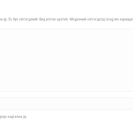
а уу. Ёс бус сэтгэгдлийг бид устгах эрхтэй. Мэдээний сэтгэгдэлд Urug.mn хариуцл
ээр хадгална уу.