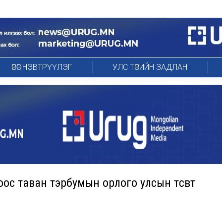
ӨРӨГ НЭВТРҮҮЛЭГ
УЛС ТӨРИЙН ЗАДЛАН
оос таван тэрбумын орлого улсын төсөвт