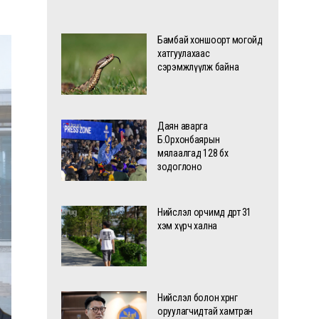
Бамбай хоншоорт могойд
хатгуулахаас
сэрэмжлүүлж байна
Даян аварга
Б.Орхонбаярын
мялаалгад 128 бөх
зодоглоно
Нийслэл орчимд өдөртөө 31
хэм хүрч хална
Нийслэл болон хөрөнгө
оруулагчидтай хамтран