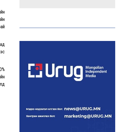
ийн
Холливудын алдартай хос
болох Том Холланд,
ийн
Зендаяа нар нууцаар
зай
хуримаа хийжээ
тад
Монголбанк 7 дугаар
ээс
сард 1,439.2 кг үнэт
металл худалдан авлаа
40%
ийн
Нийгмийн даатгалын
алд
сангийн хөрөнгө 7.6 тэрбум
төгрөгөөр арвижлаа
Киев ОХУ-Украины хилээс
2000 гаруй км зайд
байрлах Wildberries-н