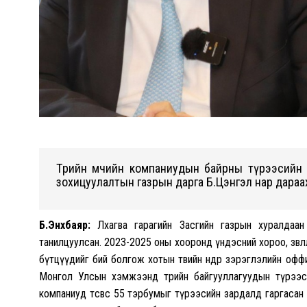
Төрийн өмчийн компаниудын байрны түрээсийн 
зохицуулалтын газрын дарга Б.Цэнгэл нар дараа
Б.Энхбаяр:
Лхагва гарагийн Засгийн газрын хуралдаан
танилцуулсан. 2023-2025 оны хооронд үндэсний хороо, зөвл
бүтцүүдийг бий болгож хотын төвийн өндөр зэрэглэлийн оф
Монгол Улсын хэмжээнд төрийн байгууллагуудын түрээси
компаниуд төсвөөс 55 тэрбумыг түрээсийн зардалд гаргаса