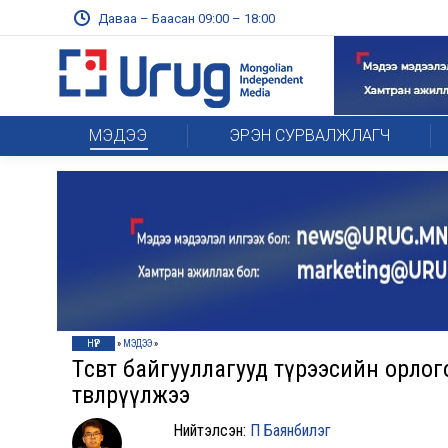
Даваа – Баасан 09:00 – 18:00
МЭДЭЭ
ЭРЭН СУРВАЛЖЛАГЧ
НҮҮР
»
МЭДЭЭ
»
Төсөвт байгууллагууд түрээсийн орлог
төвлөрүүлжээ
Нийтэлсэн:
П Баянбилэг