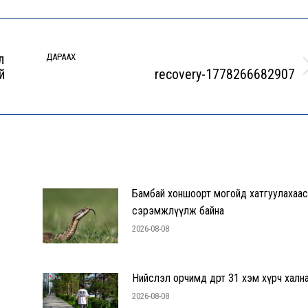
л
ДАРААХ
й
recovery-1778266682907
Next
post:
Бамбай хоншоорт могойд хатгуулахаас
сэрэмжлүүлж байна
2026-08-08
Нийслэл орчимд өдөртөө 31 хэм хүрч халн
2026-08-08