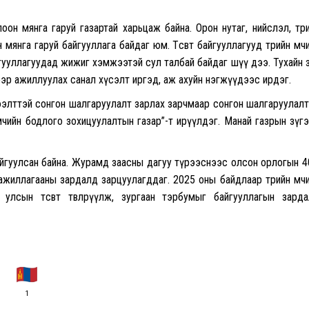
оон мянга гаруй газартай харьцаж байна. Орон нутаг, нийслэл, төр
мянга гаруй байгууллага байдаг юм. Төсөвт байгууллагууд төрийн өмч
йгууллагуудад жижиг хэмжээтэй сул талбай байдаг шүү дээ. Тухайн 
эр ажиллуулах санал хүсэлт иргэд, аж ахуйн нэгжүүдээс ирдэг.
нээлттэй сонгон шалгаруулалт зарлах зарчмаар сонгон шалгаруулал
өмчийн бодлого зохицуулалтын газар”-т ирүүлдэг. Манай газрын зүг
айгуулсан байна. Журамд заасны дагуу түрээснээс олсон орлогын 
л ажиллагааны зардалд зарцуулагддаг. 2025 оны байдлаар төрийн өмч
улсын төсөвт төвлөрүүлж, зургаан тэрбумыг байгууллагын зард
1