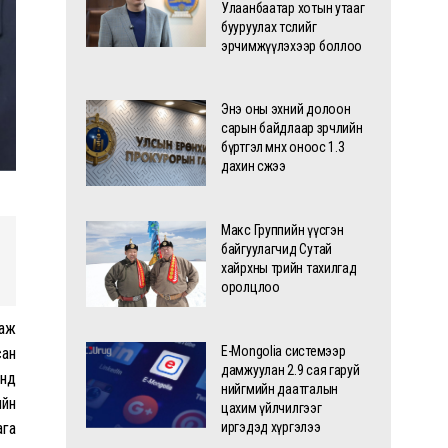
Улаанбаатар хотын утааг
бууруулах төслийг
эрчимжүүлэхээр боллоо
Энэ оны эхний долоон
сарын байдлаар зөрчлийн
бүртгэл өмнөх оноос 1.3
дахин өсжээ
Макс Группийн үүсгэн
байгуулагчид Сутай
хайрхны төрийн тахилгад
оролцлоо
гаж
E-Mongolia системээр
сан
дамжуулан 2.9 сая гаруй
анд
нийгмийн даатгалын
ийн
цахим үйлчилгээг
ага
иргэдэд хүргэлээ