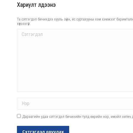
Хариулт үлдээнэ үү
Та сэтгэгдэл бичихдээ хууль зүйн, ёс суртахууны хэм хэмжээг баримталн
хүлээхгүй.
Comment
Name *
Дараагийн удаа сэтгэгдэл бичихийн тулд өөрийн нэр, имэйл хөтөч д
Сэтгэгдэл оруулах