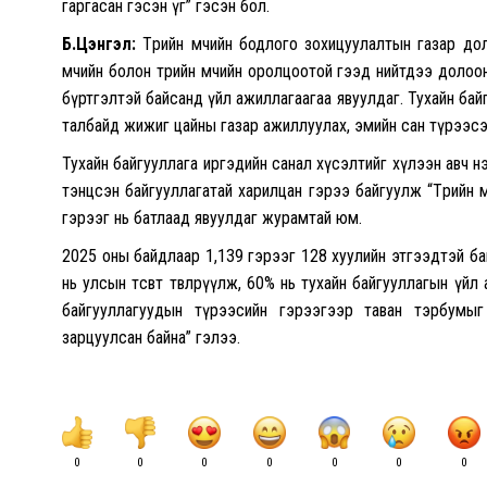
гаргасан гэсэн үг” гэсэн бол.
Б.Цэнгэл:
Төрийн өмчийн бодлого зохицуулалтын газар дол
өмчийн болон төрийн өмчийн оролцоотой гээд нийтдээ долоон 
бүртгэлтэй байсанд үйл ажиллагаагаа явуулдаг. Тухайн ба
талбайд жижиг цайны газар ажиллуулах, эмийн сан түрээсэ
Тухайн байгууллага иргэдийн санал хүсэлтийг хүлээн авч 
тэнцсэн байгууллагатай харилцан гэрээ байгуулж “Төрийн 
гэрээг нь батлаад явуулдаг журамтай юм.
2025 оны байдлаар 1,139 гэрээг 128 хуулийн этгээдтэй б
нь улсын төсөвт төвлөрүүлж, 60% нь тухайн байгууллагын үй
байгууллагуудын түрээсийн гэрээгээр таван тэрбумыг 
зарцуулсан байна” гэлээ.
0
0
0
0
0
0
0