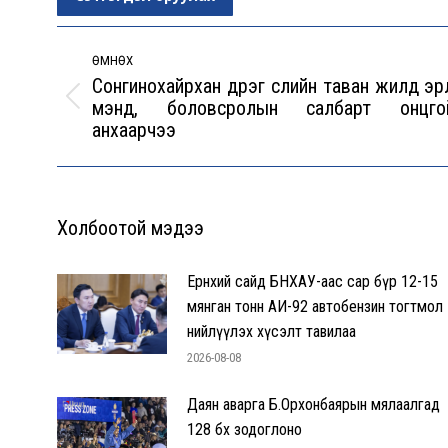
Post
navigation
ӨМНӨХ
Сонгинохайрхан дүүрэг сүүлийн таван жилд эрүү
мэнд, боловсролын салбарт онцго
Previous
анхаарчээ
post:
Холбоотой мэдээ
Ерөнхий сайд БНХАУ-аас сар бүр 12-15
мянган тонн АИ-92 автобензин тогтмол
нийлүүлэх хүсэлт тавилаа
2026-08-08
Даян аварга Б.Орхонбаярын мялаалгад
128 бөх зодоглоно