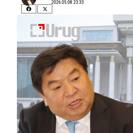
2026.05.08 23:33
Share
Share
on
on
Facebook
Twitter