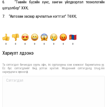
6. “Төвийн бүсийн хүнс, хөнгөн үйлдвэрлэл технологийн
цогцолбор” ХХК;
7. “Автозам засвар арчлалтын нэгтгэл” ТӨХК;
0
0
0
0
0
0
0
0
Хариулт үлдээнэ үү
Та сэтгэгдэл бичихдээ хууль зүйн, ёс суртахууны хэм хэмжээг баримтална уу.
Ёс бус сэтгэгдлийг бид устгах эрхтэй. Мэдээний сэтгэгдэлд Urug.mn
хариуцлага хүлээхгүй.
Comment