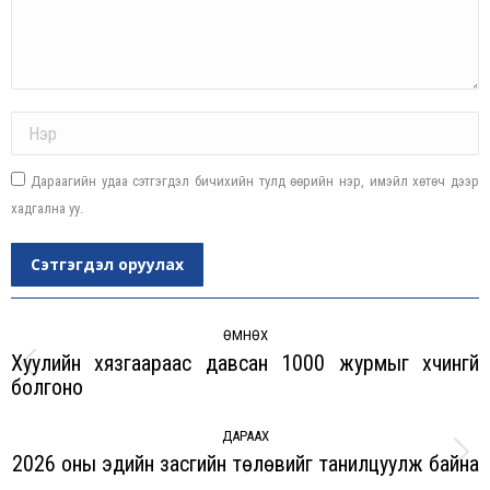
Name *
Дараагийн удаа сэтгэгдэл бичихийн тулд өөрийн нэр, имэйл хөтөч дээр
хадгална уу.
Сэтгэгдэл оруулах
Post
navigation
ӨМНӨХ
Хуулийн хязгаараас давсан 1000 журмыг хүчингүй
Previous
болгоно
post:
ДАРААХ
2026 оны эдийн засгийн төлөвийг танилцуулж байна
Next