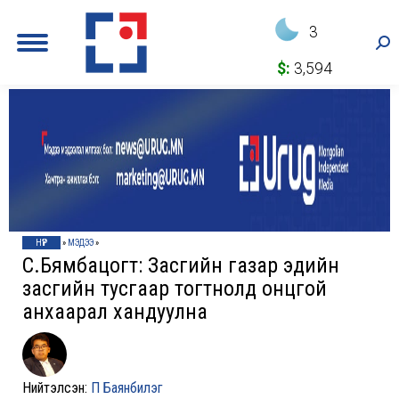
3
Sea
$:
3,594
НҮҮР
»
МЭДЭЭ
»
С.Бямбацогт: Засгийн газар эдийн
засгийн тусгаар тогтнолд онцгой
анхаарал хандуулна
Нийтэлсэн:
П Баянбилэг