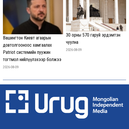
30 орны 570 гаруй эрдэмтэн
Вашингтон Киевт агаарын
чуулна
довтолгооноос хамгаалах
2026-08-09
Patriot системийн пуужин
тогтмол нийлүүлэхээр болжээ
2026-08-09