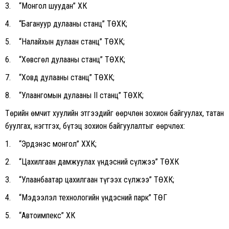
3. “Монгол шуудан” ХК
4. “Багануур дулааны станц” ТӨХК;
5. “Налайхын дулаан станц” ТӨХК;
6. “Хөвсгөл дулааны станц” ТӨХК;
7. “Ховд дулааны станц” ТӨХК;
8. “Улаангомын дулааны II станц” ТӨХК;
Төрийн өмчит хуулийн этгээдийг өөрчлөн зохион байгуулах, татан
буулгах, нэгтгэх, бүтэц зохион байгуулалтыг өөрчлөх:
1. “Эрдэнэс монгол” ХХК;
2. “Цахилгаан дамжуулах үндэсний сүлжээ” ТӨХК
3. “Улаанбаатар цахилгаан түгээх сүлжээ” ТӨХК;
4. “Мэдээлэл технологийн үндэсний парк” ТӨҮГ
5. “Автоимпекс” ХК