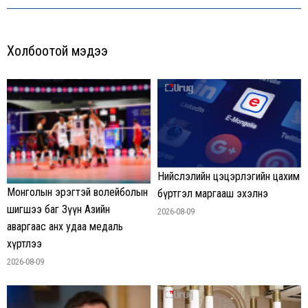
post:
Холбоотой мэдээ
Нийслэлийн цэцэрлэгийн цахим
Монголын эрэгтэй волейболын
бүртгэл маргааш эхэлнэ
шигшээ баг Зүүн Азийн
2026-08-09
аваргаас анх удаа медаль
хүртлээ
2026-08-09