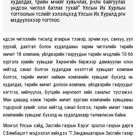
худалдах, төрийн өмчийг хувьчлах, өөрчлөн байгуулах
үндсэн чиглэл батлах тухай” Улсын Их Хурлын
тогтоолын төслийг хэлэлцээд Улсын Их Хуралд өргөн
мэдүүлэхээр тогтлоо.
Үндсэн чиглэлийн төсөлд агаарын тээвэр, эрчим хүч, санхүү, уул
уурхай, даатгал болон худалдааны зарим чиглэлийн төрийн
өмчит 18 компани, үйлдвэрийн газруудын төрийн мэдлийн 10-66
хүртэлх хувийн хувьцааг Хөрөнгийн биржээр дамжуулан олон
нийтэд санал болгон худалдаж нээлттэй хувьцаат компани
болгох, төрийн өмчит найман компанийн хувьцааг бүхэлд нь
худалдах, төрийн өмчит долоон компани, үйлдвэрийн газруудыг
нэгтгэх, нийлүүлэх, бүтцийн өөрчлөлт хийх саналыг тусгажээ.
Мөн цаашид нэмж төрийн өмчит зургаан компанийн хувьцааны
тодорхой хувийг олон нийтэд санал болгох, төрийн өмчит таван
компанийн хувьцааг бүхэлд нь худалдахаар төлөвлөсөн байна.
Монгол Улсын сайд, Засгийн газрын Хэрэг эрхлэх газрын дарга
С.Бямбацогт мэдээлэл хийхдээ “Г.Занданшатарын Засгийн газар