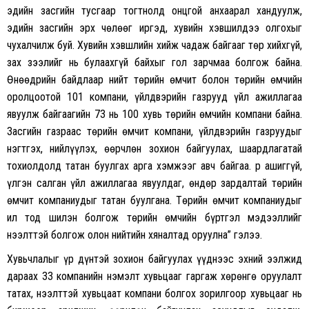
эдийн засгийн тусгаар тогтнолд онцгой анхаарал хандуулж,
эдийн засгийн эрх чөлөөг иргэд, хувийн хэвшилдээ олгохыг
чухалчилж буй. Хувийн хэвшлийн хийж чадаж байгааг төр хийхгүй,
зах зээлийг нь булаахгүй байхыг гол зарчмаа болгож байна.
Өнөөдрийн байдлаар нийт төрийн өмчит болон төрийн өмчийн
оролцоотой 101 компани, үйлдвэрийн газрууд үйл ажиллагаа
явуулж байгаагийн 73 нь 100 хувь төрийн өмчийн компани байна.
Засгийн газраас төрийн өмчит компани, үйлдвэрийн газруудыг
нэгтгэх, нийлүүлэх, өөрчлөн зохион байгуулах, шаардлагатай
тохиолдолд татан буулгах арга хэмжээг авч байгаа. Үр ашиггүй,
үлгэн салган үйл ажиллагаа явуулдаг, өндөр зардалтай төрийн
өмчит компаниудыг татан буулгана. Төрийн өмчит компаниудыг
ил тод шилэн болгож төрийн өмчийн бүртгэл мэдээллийг
нээлттэй болгож олон нийтийн хяналтад оруулна” гэлээ.
Хувьчлалыг үр дүнтэй зохион байгуулах үүднээс эхний ээлжид
дараах 33 компанийн нэмэлт хувьцааг гаргаж хөрөнгө оруулалт
татах, нээлттэй хувьцаат компани болгох зорилгоор хувьцааг нь