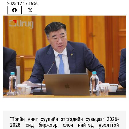
2025.12.17 16:59
Share
Share
on
on
Facebook
Twitter
“Төрийн өмчит хуулийн этгээдийн хувьцааг 2026-
2028 онд биржээр олон нийтэд нээлттэй