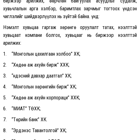
биржээр арилжих, өөрчлөн байгуулах асуудлыг судалж,
хувьчлалын арга хэлбэр, баримтлах зарчмыг тогтоох үндсэн
чиглэлийг шийдвэрлүүлэх нь зүйтэй байна. Үүнд:
Нэмэлт хувьцаа гаргаж хөрөнгө оруулалт татах, нээлттэй
хувьцаат компани болгох, хувьцааг нь биржээр нээлттэй
арилжих:
1. “Монголын цахилгаан холбоо” ХК;
2. “Хөдөө аж ахуйн бирж” ХХК;
3. “Үндэсний давхар даатгал” ХК;
4. “Монголын хөрөнгийн бирж” ХК;
5. “Хөдөө аж ахуйн корпораци” ХХК;
6. “МИАТ” ТӨХК;
7. “Төрийн банк” ХК.
8. “Эрдэнэс Тавантолгой” ХК;