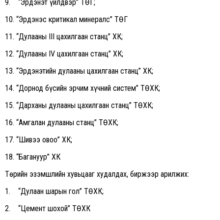
9. “Эрдэнэт үйлдвэр” ТӨҮГ;
10. “Эрдэнэс критикал минералс” ТӨҮГ
11. “Дулааны III цахилгаан станц” ХК;
12. “Дулааны IV цахилгаан станц” ХК;
13. “Эрдэнэтийн дулааны цахилгаан станц” ХК;
14. “Дорнод бүсийн эрчим хүчний систем” ТӨХК;
15. “Дарханы дулааны цахилгаан станц” ТӨХК;
16. “Амгалан дулааны станц” ТӨХК;
17. “Шивээ овоо” ХК;
18. “Багануур” ХК
Төрийн эзэмшлийн хувьцааг худалдах, биржээр арилжих:
1. “Дулаан шарын гол” ТӨХК;
2. “Цемент шохой” ТӨХК